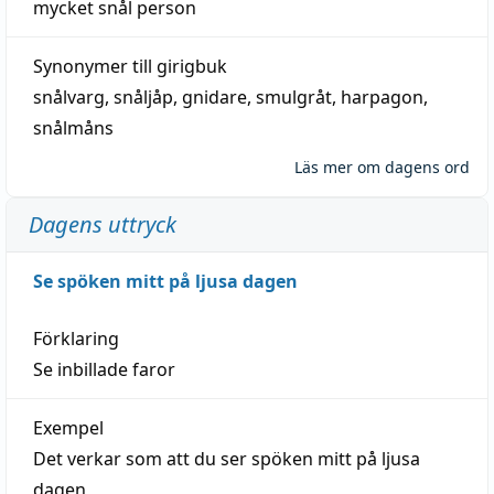
mycket
snål
person
Synonymer till
girigbuk
snålvarg
,
snåljåp
,
gnidare
,
smulgråt
,
harpagon
,
snålmåns
Läs mer om dagens ord
Dagens uttryck
Se spöken mitt på ljusa dagen
Förklaring
Se inbillade faror
Exempel
Det verkar som att du ser spöken mitt på ljusa
dagen