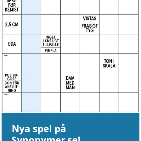
Nya spel på
Synonymer.se!