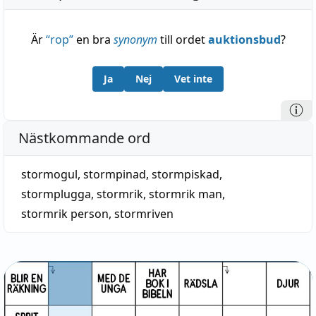
Är
“
rop
”
en bra
synonym
till ordet
auktionsbud
?
Ja
Nej
Vet inte
Nästkommande ord
stormogul
,
stormpinad
,
stormpiskad
,
stormplugga
,
stormrik
,
stormrik man
,
stormrik person
,
stormriven