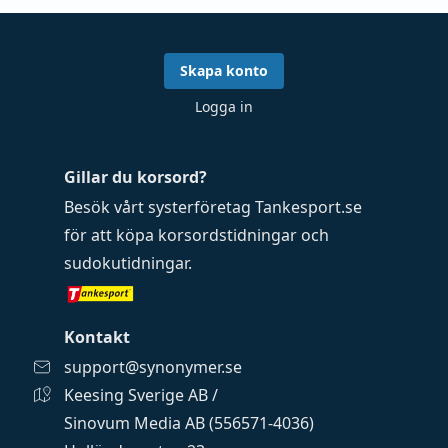
Skapa konto
Logga in
Gillar du korsord?
Besök vårt systerföretag
Tankesport.se
för att köpa
korsordstidningar
och
sudokutidningar
.
Kontakt
support@synonymer.se
Keesing Sverige AB /
Sinovum Media AB (556571-4036)