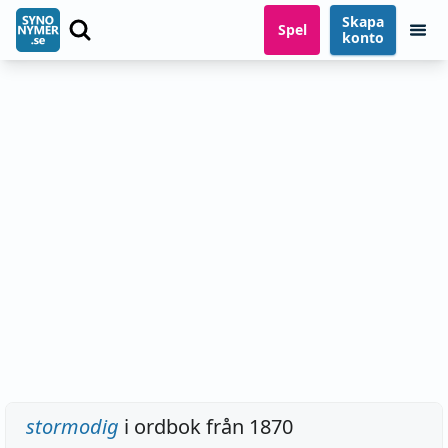
Skapa
Spel
konto
stormodig
i ordbok från 1870