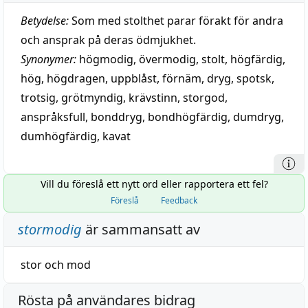
Betydelse:
Som med stolthet parar förakt för andra
och ansprak på deras ödmjukhet.
Synonymer:
högmodig
,
övermodig
,
stolt
,
högfärdig
,
hög
,
högdragen
,
uppblåst
,
förnäm
,
dryg
,
spotsk
,
trotsig
,
grötmyndig
,
krävstinn
,
storgod
,
anspråksfull
,
bonddryg
,
bondhögfärdig
,
dumdryg
,
dumhögfärdig
,
kavat
Vill du föreslå ett nytt ord eller rapportera ett fel?
Föreslå
Feedback
stormodig
är sammansatt av
stor
och
mod
Rösta på användares bidrag