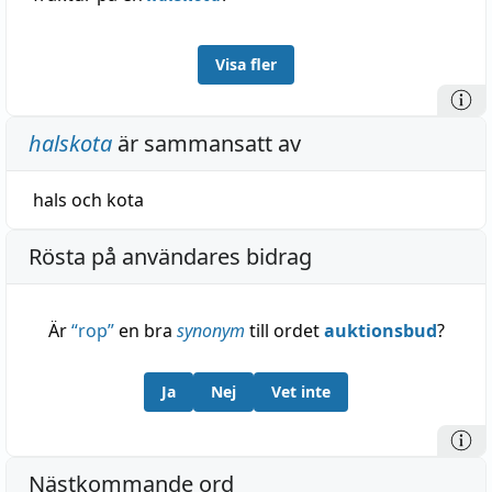
Visa fler
halskota
är sammansatt av
hals
och
kota
Rösta på användares bidrag
Är
“
rop
”
en bra
synonym
till ordet
auktionsbud
?
Ja
Nej
Vet inte
Nästkommande ord