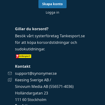
Skapa konto
Logga in
Gillar du korsord?
Besök vårt systerföretag
Tankesport.se
för att köpa
korsordstidningar
och
sudokutidningar
.
Kontakt
support@synonymer.se
Keesing Sverige AB /
Sinovum Media AB (556571-4036)
Holländargatan 23
111 60 Stockholm