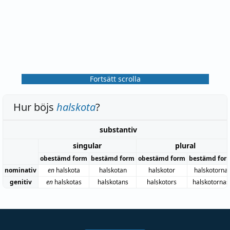
Fortsätt scrolla
Hur böjs
halskota
?
substantiv
singular
plural
obestämd form
bestämd form
obestämd form
bestämd for
nominativ
en
halskota
halskotan
halskotor
halskotorna
genitiv
en
halskotas
halskotans
halskotors
halskotornas