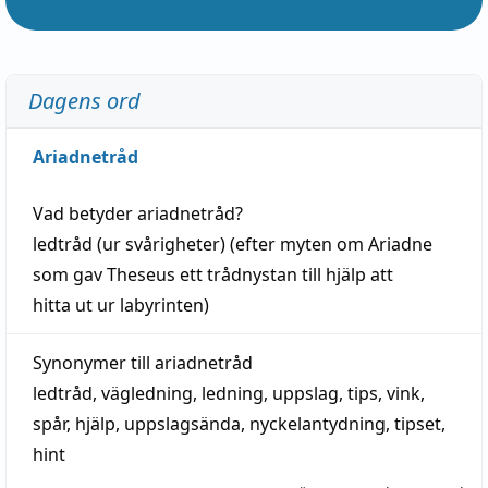
Dagens ord
Ariadnetråd
Vad betyder
ariadnetråd
?
ledtråd
(ur svårigheter) (efter myten om Ariadne
som gav Theseus ett trådnystan till
hjälp
att
hitta
ut ur labyrinten)
Synonymer till
ariadnetråd
ledtråd
,
vägledning
,
ledning
,
uppslag
,
tips
,
vink
,
spår
,
hjälp
,
uppslagsända
, nyckelantydning,
tipset
,
hint