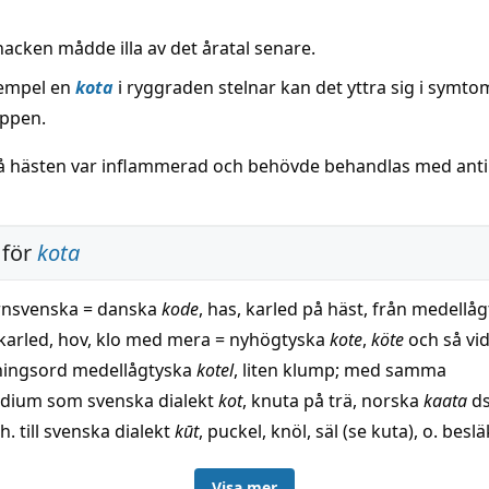
nacken mådde illa av det åratal senare.
xempel en
kota
i ryggraden stelnar kan det yttra sig i symt
oppen.
 hästen var inflammerad och behövde behandlas med antib
 för
kota
rnsvenska = danska
kode
, has, karled på häst, från medellå
, karled, hov, klo med mera = nyhögtyska
kote
,
köte
och så vida
ningsord medellågtyska
kotel
, liten klump; med samma
adium som svenska dialekt
kot
, knuta på trä, norska
kaata
ds.
h. till svenska dialekt
kūt
, puckel, knöl, säl (se kuta), o. bes
; se även kudde. Möjligen till en utvidgning av den urindoe
Visa mer