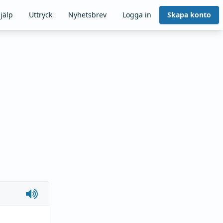
jälp
Uttryck
Nyhetsbrev
Logga in
Skapa konto