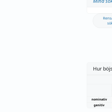
Mina sö
Rens
sö
Hur böj
nominativ
genitiv