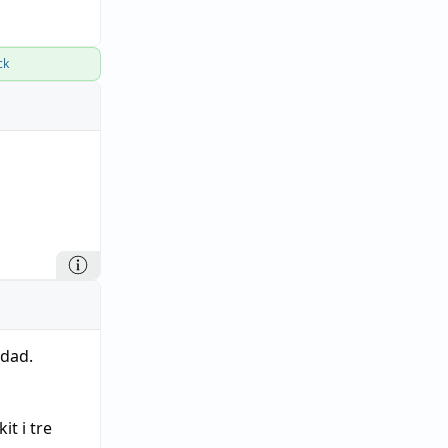
ck
dad.
it i tre