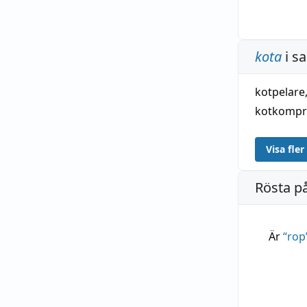
roten
gu
,
145.
kota
i s
kotpelare
kotkompr
Visa fler
Rösta p
Är
“
rop