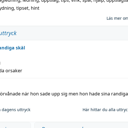
ägledning
,
ledning
,
uppslag
,
tips
,
vink
,
spår
,
hjälp
,
uppslags
ydning,
tipset
,
hint
Läs mer o
uttryck
andiga skäl
g
lda orsaker
 förvånade när hon sade upp sig men hon hade sina randiga
 dagens uttryck
Här hittar du alla uttry