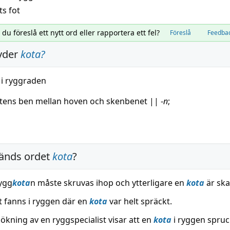
ts fot
l du föreslå ett nytt ord eller rapportera ett fel?
Föreslå
Feedba
yder
kota
?
i ryggraden
stens
ben
mellan hoven och skenbenet
||
-
n
;
änds ordet
kota
?
ygg
kota
n måste skruvas ihop och ytterligare en
kota
är ska
 fanns i ryggen där en
kota
var helt spräckt.
ökning av en ryggspecialist visar att en
kota
i ryggen spruck