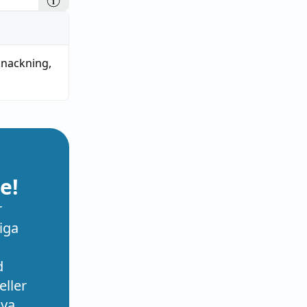
knackning
,
e!
r
iga
d
eller
nya