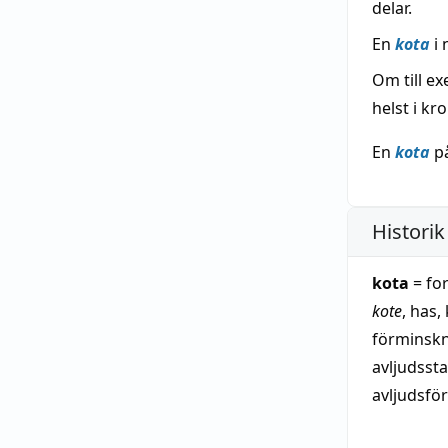
delar.
En
kota
i 
Om till e
helst i kr
En
kota
på
Historik
kota
= fo
kote
, has
förminsk
avljudsst
avljudsför
kotte 1, 2