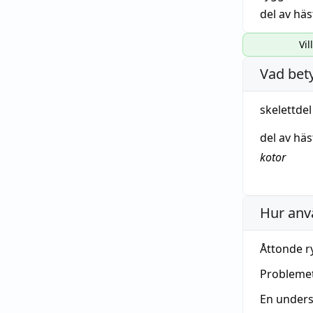
del av häs
Vil
Vad bet
skelettdel
del av hä
kotor
Hur anv
Åttonde r
Problemet
En unders