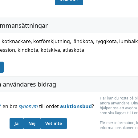
 vara böjd och dylikt (se kjusa, kula, kåta). Jämför Torp NTfF 3
ammansättningar
,
kotknackare
,
kotförskjutning
,
ländkota
,
ryggkota
,
lumbalk
ession
,
kindkota
,
kotskiva
,
atlaskota
å användares bidrag
Här kan du rösta på b
andra användare. Dina
”
en bra
synonym
till ordet
auktionsbud
?
hjälper oss att avgöra 
som ska läggas till i o
För mer information, k
Ja
Nej
Vet inte
informations-ikonen n