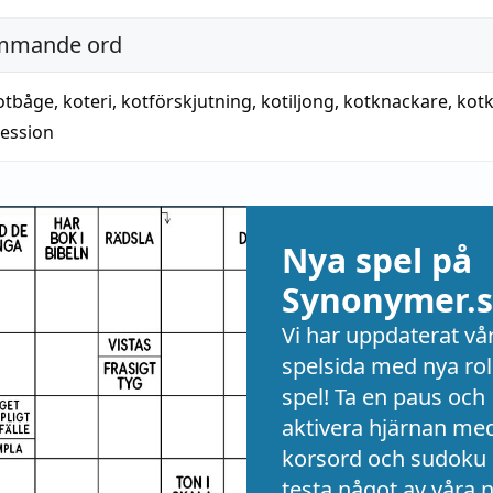
mmande ord
otbåge
,
koteri
,
kotförskjutning
,
kotiljong
,
kotknackare
,
kot
ession
Nya spel på
Synonymer.s
Vi har uppdaterat vå
spelsida med nya rol
spel! Ta en paus och
aktivera hjärnan me
korsord och sudoku 
testa något av våra 