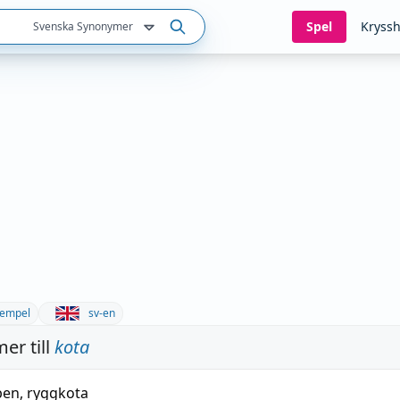
Spel
Kryssh
Svenska Synonymer
empel
sv-en
er till
kota
ben
,
ryggkota