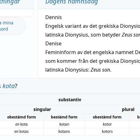
kningar
Dagens namnsdag
Dennis
a mina
Engelsk variant av det grekiska Dionysio
kord
latinska Dionysius, som betyder
Zeus so
Denise
Femininform av det engelska namnet De
som kommer från det grekiska Dionysios
latinska Dionysius:
Zeus son
.
s
kota
?
substantiv
singular
plural
obestämd form
bestämd form
obestämd form
b
en
kota
kotan
kotor
en
kotas
kotans
kotors