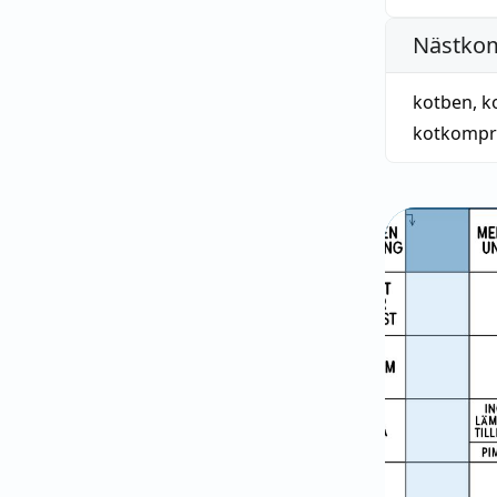
Nästko
kotben
,
k
kotkompr