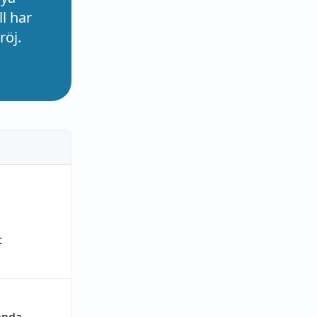
l har
röj.
t