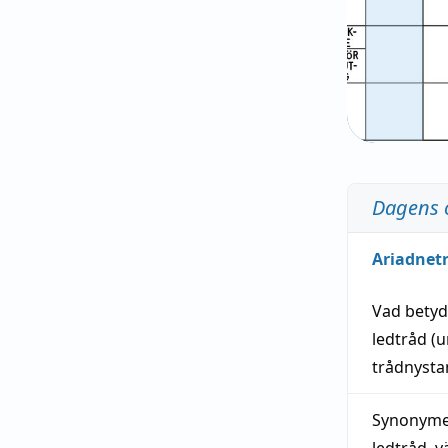
Dagens 
Ariadnet
Vad bety
ledtråd
(u
trådnystan
Synonymer