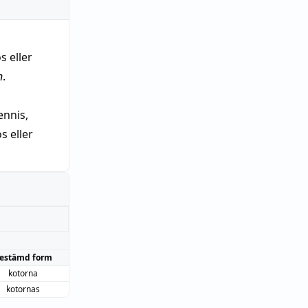
s eller
n
.
nnis,
 eller
estämd form
kotorna
kotornas