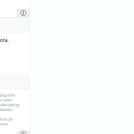
 R 16:
ota
,
idrag från
 röster
vilka bidrag
rdboken.
licka på
edan.