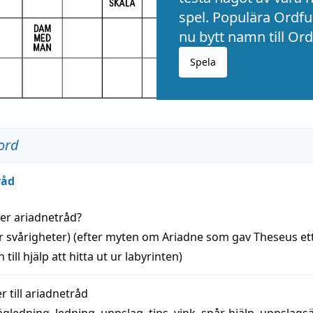
spel. Populära Ordful
nu bytt namn till Ord
Spela
ord
råd
der
ariadnetråd
?
r svårigheter) (efter myten om Ariadne som gav Theseus et
 till
hjälp
att
hitta
ut ur labyrinten)
 till
ariadnetråd