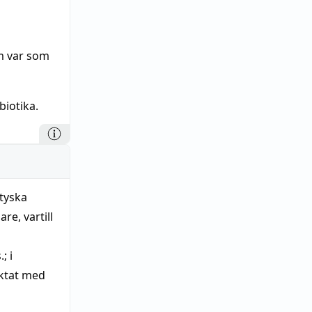
om var som
iotika.
gtyska
re, vartill
; i
läktat med
uropeiska