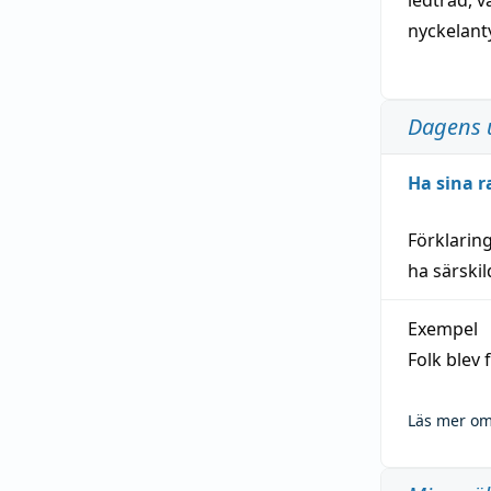
ledtråd
,
v
nyckelant
Dagens 
Ha sina r
Förklarin
ha särski
Exempel
Folk blev
Läs mer om