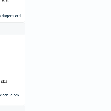
ända
,
m dagens ord
 skäl
ck och idiom