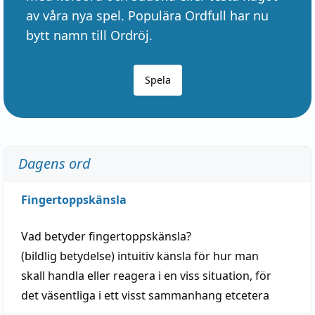
av våra nya spel. Populära Ordfull har nu
bytt namn till Ordröj.
Spela
Dagens ord
Fingertoppskänsla
Vad betyder
fingertoppskänsla
?
(
bildlig
betydelse)
intuitiv
känsla
för hur man
skall
handla
eller
reagera
i en viss
situation
, för
det väsentliga i ett visst
sammanhang
etcetera