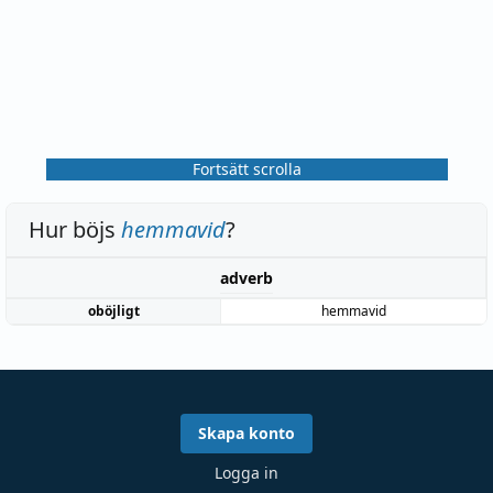
Fortsätt scrolla
Hur böjs
hemmavid
?
adverb
oböjligt
hemmavid
Skapa konto
Logga in