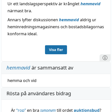
Ur ett landslagsperspektiv är krånglet
hemmavid
närmast bra.
Annars lyfter diskussionen
hemmavid
aldrig ur
heminredningsmagasinens och bostadsbilagornas
konforma ideal.
Visa fler
hemmavid
är sammansatt av
hemma
och
vid
Rösta på användares bidrag
Är
“
rop
”
en bra
synonym
till ordet
auktionsbud
?