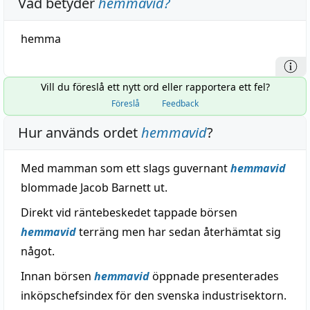
Vad betyder
hemmavid
?
hemma
Vill du föreslå ett nytt ord eller rapportera ett fel?
Föreslå
Feedback
Hur används ordet
hemmavid
?
Med mamman som ett slags guvernant
hemmavid
blommade Jacob Barnett ut.
Direkt vid räntebeskedet tappade börsen
hemmavid
terräng men har sedan återhämtat sig
något.
Innan börsen
hemmavid
öppnade presenterades
inköpschefsindex för den svenska industrisektorn.