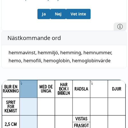
Ja
Nej
Vet inte
Nästkommande ord
hemmavinst
,
hemmiljö
,
hemming
,
hemnummer
,
hemo
,
hemofili
,
hemoglobin
,
hemoglobinvärde