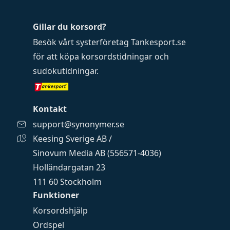
Gillar du korsord?
Besök vårt systerföretag
Tankesport.se
för att köpa
korsordstidningar
och
sudokutidningar
.
Kontakt
support@synonymer.se
Keesing Sverige AB /
Sinovum Media AB (556571-4036)
Holländargatan 23
111 60 Stockholm
Funktioner
Korsordshjälp
Ordspel