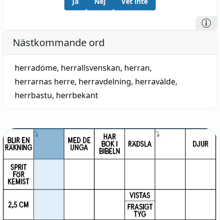
Ja
Nej
Vet inte
Nästkommande ord
herradöme
,
herrallsvenskan
,
herran
,
herrarnas herre
,
herravdelning
,
herravälde
,
herrbastu
,
herrbekant