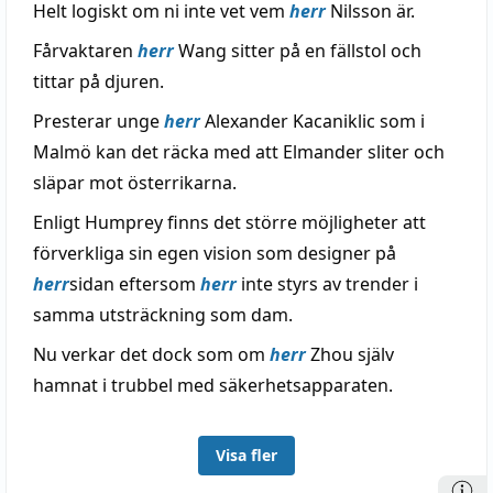
Helt logiskt om ni inte vet vem
herr
Nilsson är.
Fårvaktaren
herr
Wang sitter på en fällstol och
tittar på djuren.
Presterar unge
herr
Alexander Kacaniklic som i
Malmö kan det räcka med att Elmander sliter och
släpar mot österrikarna.
Enligt Humprey finns det större möjligheter att
förverkliga sin egen vision som designer på
herr
sidan eftersom
herr
inte styrs av trender i
samma utsträckning som dam.
Nu verkar det dock som om
herr
Zhou själv
hamnat i trubbel med säkerhetsapparaten.
Visa fler