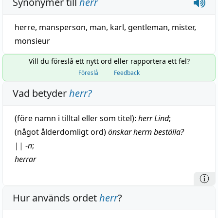
Synonymer till
herr
herre
,
mansperson
,
man
,
karl
,
gentleman
,
mister
,
monsieur
Vill du föreslå ett nytt ord eller rapportera ett fel?
Föreslå
Feedback
Vad betyder
herr
?
(före
namn
i
tilltal
eller som titel):
herr Lind
;
(något ålderdomligt ord)
önskar herrn
beställa
?
||
-
n
;
herrar
Hur används ordet
herr
?