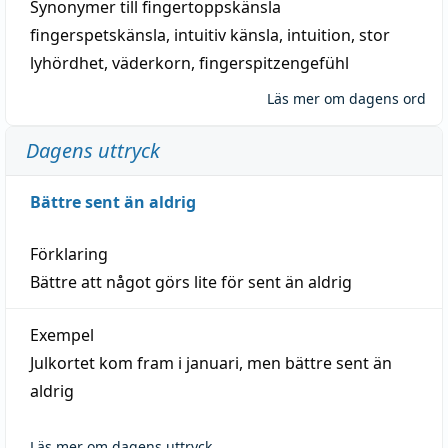
Synonymer till
fingertoppskänsla
fingerspetskänsla
,
intuitiv känsla
,
intuition
,
stor
lyhördhet
,
väderkorn
,
fingerspitzengefühl
Läs mer om dagens ord
Dagens uttryck
Bättre sent än aldrig
Förklaring
Bättre att något görs lite för sent än aldrig
Exempel
Julkortet kom fram i januari, men bättre sent än
aldrig
Läs mer om dagens uttryck