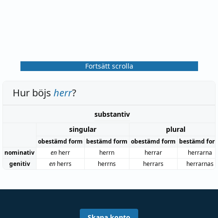
Fortsätt scrolla
Hur böjs
herr
?
substantiv
singular
plural
obestämd form
bestämd form
obestämd form
bestämd for
nominativ
en
herr
herrn
herrar
herrarna
genitiv
en
herrs
herrns
herrars
herrarnas
Skapa konto