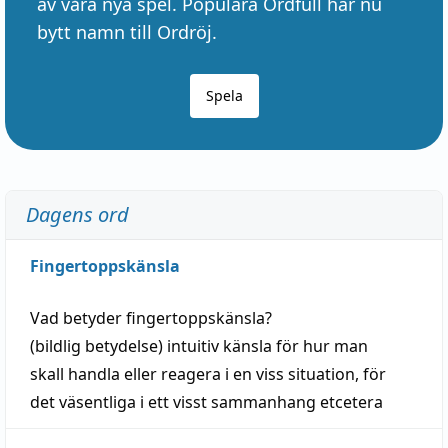
av våra nya spel. Populära Ordfull har nu
bytt namn till Ordröj.
Spela
Dagens ord
Fingertoppskänsla
Vad betyder
fingertoppskänsla
?
(
bildlig
betydelse)
intuitiv
känsla
för hur man
skall
handla
eller
reagera
i en viss
situation
, för
det väsentliga i ett visst
sammanhang
etcetera