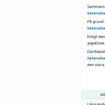
Sammansmä
heterodox
På grund a
heterodox
Enligt den
adjektivet
Däribland 
heterodox
den stora
Vil
Liknande