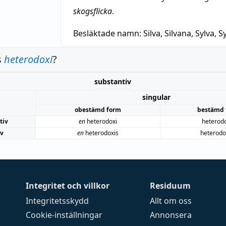
skogsflicka
.
Besläktade namn:
Silva, Silvana, Sylva, Sy
s
heterodoxi
?
substantiv
singular
obestämd form
bestämd 
tiv
en
heterodoxi
heterod
iv
en
heterodoxis
heterodo
Integritet och villkor
Residuum
Integritetsskydd
Allt om oss
Cookie-inställningar
Annonsera