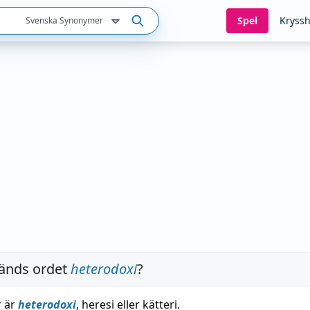
Spel
Kryssh
Svenska Synonymer
änds ordet
heterodoxi
?
r är
heterodoxi
, heresi eller kätteri.