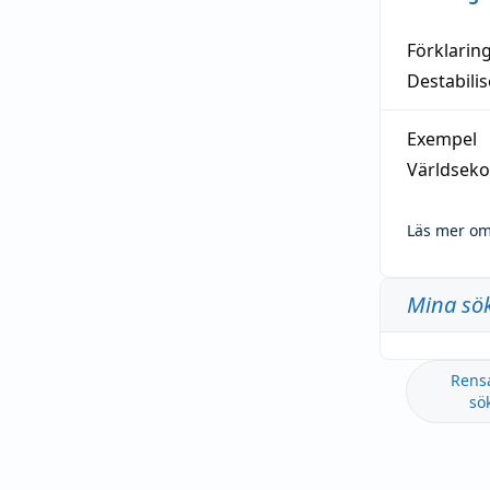
Förklarin
Destabilis
Exempel
Världseko
Läs mer om
Mina sö
Rens
sö