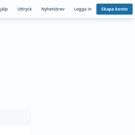
jälp
Uttryck
Nyhetsbrev
Logga in
Skapa konto