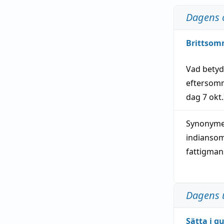
Dagens 
Brittsom
Vad bety
eftersom
dag
7 okt.
Synonymer
indianso
fattigma
Dagens 
Sätta i g