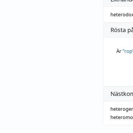
heterodo
Rösta p
Är
“
rop
Nästko
heteroge
heteromo