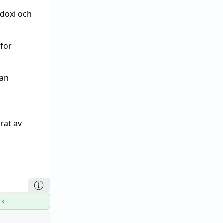
odoxi och
 för
an
rat av
ck