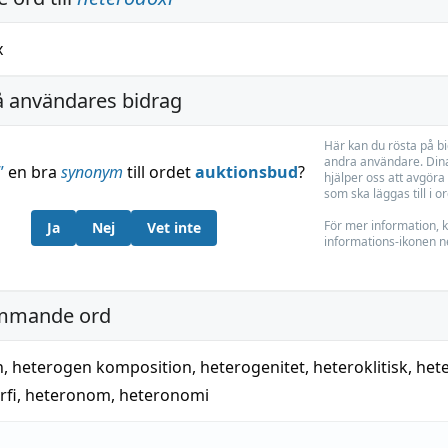
x
å användares bidrag
Här kan du rösta på b
andra användare. Dina
”
en bra
synonym
till ordet
auktionsbud
?
hjälper oss att avgöra 
som ska läggas till i o
För mer information, k
Ja
Nej
Vet inte
informations-ikonen n
mmande ord
n
,
heterogen komposition
,
heterogenitet
,
heteroklitisk
,
het
rfi
,
heteronom
,
heteronomi