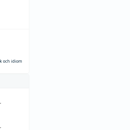
ck och idiom
r
r