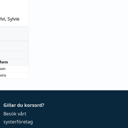
lvi, Sylvie
form
oxin
xins
Gillar du korsord?
Besök vårt
systerföretag