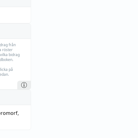
idrag från
 röster
vilka bidrag
rdboken.
licka på
edan.
eromorf
,