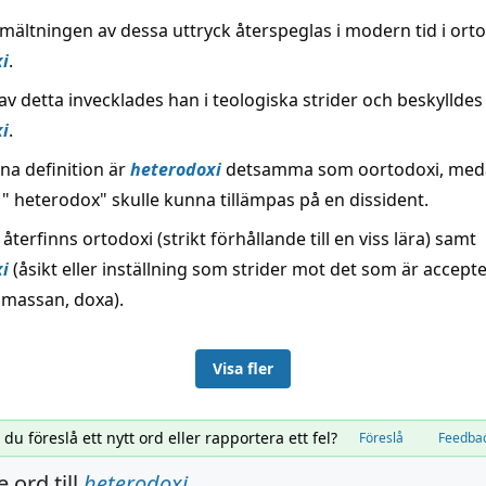
ltningen av dessa uttryck återspeglas i modern tid i ort
i
.
v detta invecklades han i teologiska strider och beskylldes
i
.
na definition är
heterodoxi
detsamma som oortodoxi, med
 " heterodox" skulle kunna tillämpas på en dissident.
återfinns ortodoxi (strikt förhållande till en viss lära) samt
i
(åsikt eller inställning som strider mot det som är accepte
 massan, doxa).
Visa fler
l du föreslå ett nytt ord eller rapportera ett fel?
Föreslå
Feedba
 ord till
heterodoxi