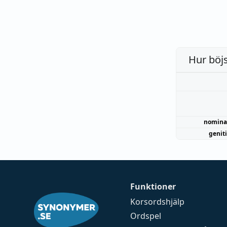
Hur böj
nomina
genit
Funktioner
Korsordshjälp
Ordspel