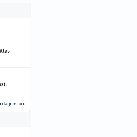
ittas
öst
,
m dagens ord