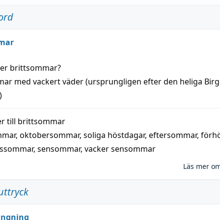
ord
mar
der
brittsommar
?
mar
med
vackert
väder
(
ursprungligen
efter den heliga Birg
)
 till
brittsommar
mmar
,
oktobersommar
,
soliga höstdagar
,
eftersommar
,
förh
nssommar
,
sensommar
,
vacker sensommar
Läs mer o
uttryck
ungning