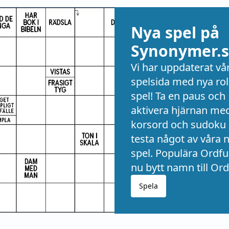
Nya spel på
Synonymer.s
Vi har uppdaterat vå
spelsida med nya rol
spel! Ta en paus och
aktivera hjärnan me
korsord och sudoku 
testa något av våra 
spel. Populära Ordful
nu bytt namn till Ord
Spela