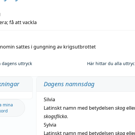
g
era; få att vackla
nomin sattes i gungning av krigsutbrottet
 dagens uttryck
Här hittar du alla uttry
kningar
Dagens namnsdag
Silvia
a mina
Latinskt namn med betydelsen
skog
elle
kord
skogsflicka
.
Sylvia
Latinskt namn med betydelsen
skog
elle