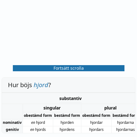
Fortsätt scrolla
Hur böjs
hjord
?
substantiv
singular
plural
obestämd form
bestämd form
obestämd form
bestämd for
nominativ
en
hjord
hjorden
hjordar
hjordarna
genitiv
en
hjords
hjordens
hjordars
hjordarnas