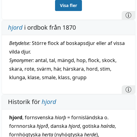
Visa fler
hjord
i ordbok från 1870
Betydelse:
Större flock af boskapsdjur eller af vissa
vilda djur.
Synonymer:
antal
,
tal
,
mängd
,
hop
,
flock
,
skock
,
skara
,
rote
,
svärm
,
här
,
härskara
,
hord
,
stim
,
klunga
,
klase
,
smale
,
klass
,
grupp
Historik för
hjord
hjord
, fornsvenska
hiorþ
= fornisländska o.
fornnorska
hjǫrð
, danska
hjord
, gotiska
haírda
,
fornhögtyska
herta
(nyhögtyska
herde
),