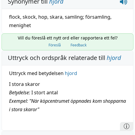
Synonymer till
hjord
flock
,
skock
,
hop
,
skara
,
samling
;
församling
,
menighet
Vill du föreslå ett nytt ord eller rapportera ett fel?
Föreslå
Feedback
Uttryck och ordspråk relaterade till
hjord
Uttryck med betydelsen
hjord
I stora skaror
Betydelse:
I stort antal
Exempel: "När köpcentrumet öppnades kom shopparna
i stora skaror"