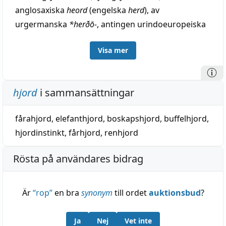
anglosaxiska
heord
(engelska
herd
), av
urgermanska
*herðō-
, antingen urindoeuropeiska
*k̑erdhā-
, motsvarande sanskrit
çárdha-
, skara,
Visa mer
hjord, eller = urindoeuropeiska
*kerdhā-
,
motsvarande fornslaviska
črěda
, hjord, rad,
tidsföljd (i så fall ursprungligen 'rad', jämför
hjord
i sammansättningar
fornhögtyska
herta
, växling). — Avledning: herde,
se d. o.
fårahjord
,
elefanthjord
,
boskapshjord
,
buffelhjord
,
hjordinstinkt
,
fårhjord
,
renhjord
Rösta på användares bidrag
Är
“
rop
”
en bra
synonym
till ordet
auktionsbud
?
Ja
Nej
Vet inte