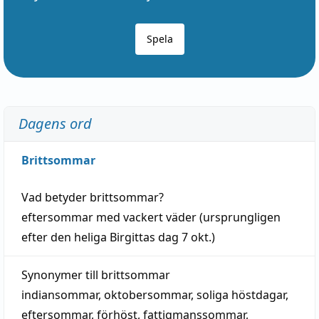
Spela
Dagens ord
Brittsommar
Vad betyder
brittsommar
?
eftersommar
med
vackert
väder
(
ursprungligen
efter den heliga Birgittas
dag
7 okt.)
Synonymer till
brittsommar
indiansommar
,
oktobersommar
,
soliga höstdagar
,
eftersommar
,
förhöst
,
fattigmanssommar
,