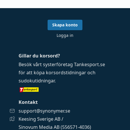
Skapa konto
Logga in
Gillar du korsord?
Besök vårt systerföretag
Tankesport.se
för att köpa
korsordstidningar
och
sudokutidningar
.
Kontakt
support@synonymer.se
Keesing Sverige AB /
Sinovum Media AB (556571-4036)