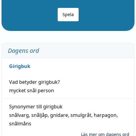
Spela
Dagens ord
Girigbuk
Vad betyder
girigbuk
?
mycket
snål
person
Synonymer till
girigbuk
snålvarg
,
snåljåp
,
gnidare
,
smulgråt
,
harpagon
,
snålmåns
Läs mer om dagens ord