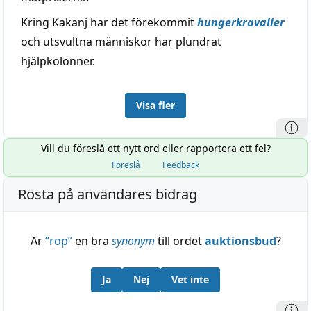
Kring Kakanj har det förekommit
hungerkravaller
och utsvultna människor har plundrat
hjälpkolonner.
Visa fler
Vill du föreslå ett nytt ord eller rapportera ett fel?
Föreslå
Feedback
Rösta på användares bidrag
Är
“
rop
”
en bra
synonym
till ordet
auktionsbud
?
Ja
Nej
Vet inte