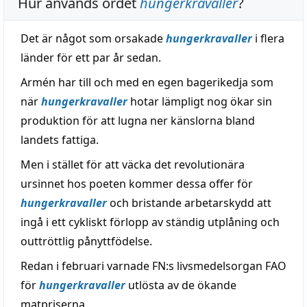
Hur används ordet
hungerkravaller
?
Det är något som orsakade
hungerkravaller
i flera
länder för ett par år sedan.
Armén har till och med en egen bagerikedja som
när
hungerkravaller
hotar lämpligt nog ökar sin
produktion för att lugna ner känslorna bland
landets fattiga.
Men i stället för att väcka det revolutionära
ursinnet hos poeten kommer dessa offer för
hungerkravaller
och bristande arbetarskydd att
ingå i ett cykliskt förlopp av ständig utplåning och
outtröttlig pånyttfödelse.
Redan i februari varnade FN:s livsmedelsorgan FAO
för
hungerkravaller
utlösta av de ökande
matpriserna.