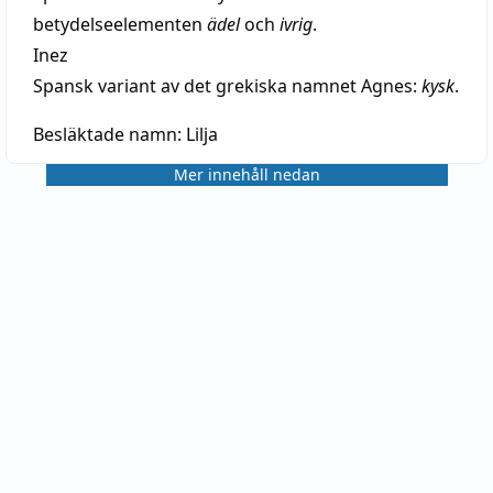
betydelseelementen
ädel
och
ivrig
.
Inez
Spansk variant av det grekiska namnet Agnes:
kysk
.
Besläktade namn:
Lilja
Mer innehåll nedan