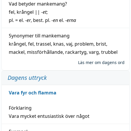
Vad betyder
mankemang
?
fel
,
krångel
||
-et
;
pl. = el.
-er
, best. pl.
-en
el.
-erna
Synonymer till
mankemang
krångel
,
fel
,
trassel
,
knas
,
vaj
,
problem
,
brist
,
mackel
,
missförhållande
,
rackartyg
,
varg
,
trubbel
Läs mer om dagens ord
Dagens uttryck
Vara fyr och flamma
Förklaring
Vara mycket entusiastisk över något