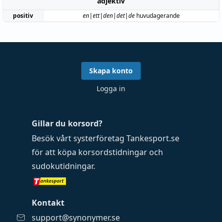
adjektiv
positiv
en|ett|den|det|de
huvudagerande
Skapa konto
Logga in
Gillar du korsord?
Besök vårt systerföretag
Tankesport.se
för att köpa
korsordstidningar
och
sudokutidningar
.
Kontakt
support@synonymer.se