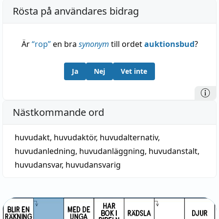
Rösta på användares bidrag
Är
“
rop
”
en bra
synonym
till ordet
auktionsbud
?
Ja
Nej
Vet inte
Nästkommande ord
huvudakt
,
huvudaktör
,
huvudalternativ
,
huvudanledning
,
huvudanläggning
,
huvudanstalt
,
huvudansvar
,
huvudansvarig