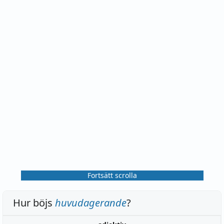
Fortsätt scrolla
Hur böjs
huvudagerande
?