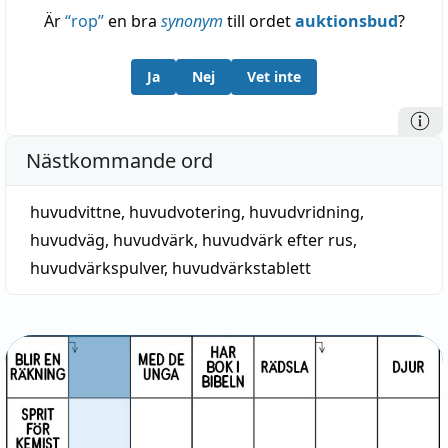
Är
“
rop
”
en bra
synonym
till ordet
auktionsbud
?
Ja
Nej
Vet inte
Nästkommande ord
huvudvittne
,
huvudvotering
,
huvudvridning
,
huvudväg
,
huvudvärk
,
huvudvärk efter rus
,
huvudvärkspulver
,
huvudvärkstablett