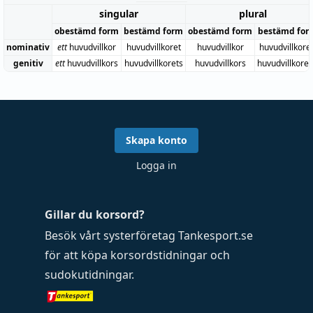
singular
plural
obestämd form
bestämd form
obestämd form
bestämd for
nominativ
ett
huvudvillkor
huvudvillkoret
huvudvillkor
huvudvillkore
genitiv
ett
huvudvillkors
huvudvillkorets
huvudvillkors
huvudvillkore
Skapa konto
Logga in
Gillar du korsord?
Besök vårt systerföretag
Tankesport.se
för att köpa
korsordstidningar
och
sudokutidningar
.