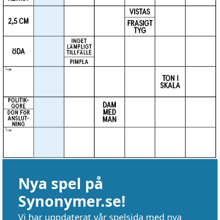
Nya spel på
Synonymer.se!
Vi har uppdaterat vår spelsida med nya