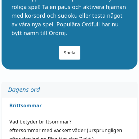
roliga spel! Ta en paus och aktivera hjärnan
med korsord och sudoku eller testa något
av våra nya spel. Populära Ordfull har nu
bytt namn till Ordröj.
Spela
Dagens ord
Brittsommar
Vad betyder
brittsommar
?
eftersommar
med
vackert
väder
(
ursprungligen
efter den heliga Birgittas
dag
7 okt.)