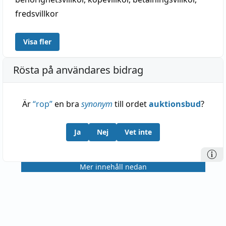
fredsvillkor
Visa fler
Rösta på användares bidrag
Är
“
rop
”
en bra
synonym
till ordet
auktionsbud
?
Ja
Nej
Vet inte
Mer innehåll nedan