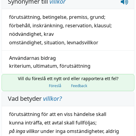
Synonymer till
villkor
förutsättning
,
betingelse
,
premiss
,
grund
;
förbehåll
,
inskränkning
,
reservation
,
klausul
;
nödvändighet
,
krav
omständighet
,
situation
,
levnadsvillkor
Användarnas bidrag
kriterium
,
ultimatum
,
förutsättning
Vill du föreslå ett nytt ord eller rapportera ett fel?
Föreslå
Feedback
Vad betyder
villkor
?
förutsättning
för att en viss
händelse
skall
kunna
inträffa
, ett
avtal
skall fullföljas;
på inga villkor
under inga omständigheter, aldrig