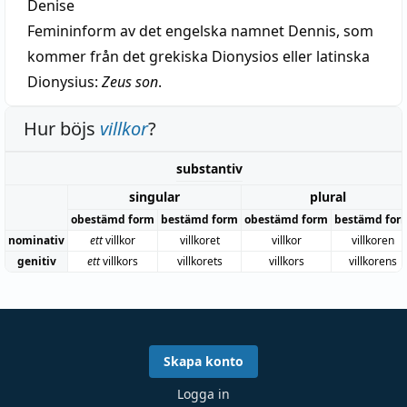
Denise
Femininform av det engelska namnet Dennis, som
kommer från det grekiska Dionysios eller latinska
Dionysius:
Zeus son
.
Hur böjs
villkor
?
substantiv
singular
plural
obestämd form
bestämd form
obestämd form
bestämd for
nominativ
ett
villkor
villkoret
villkor
villkoren
genitiv
ett
villkors
villkorets
villkors
villkorens
Skapa konto
Logga in