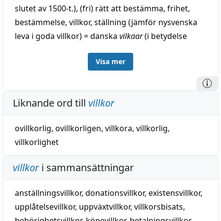
slutet av 1500-t.), (fri) rätt att bestämma, frihet,
bestämmelse, villkor, ställning (jämför nysvenska
leva i goda villkor) = danska
vilkaar
(i betydelse
'bedingung', förr även: fritt val,
Visa mer
levnadsförhållanden), från medellågtyska
willekor(e)
ungefär detsamma som i fornsvenska =
medelhögtyska
willekür
(nyhögtyska
willkür
, blott:
Liknande ord till
villkor
fritt val, godtycke, icke i betydelse 'inskränkande
bestämmelse, bedingung'); till substantiv vilja o.
ovillkorlig
,
ovillkorligen
,
villkora
,
villkorlig
,
kora (välja).
villkorlighet
villkor
i sammansättningar
anställningsvillkor
,
donationsvillkor
,
existensvillkor
,
upplåtelsevillkor
,
uppväxtvillkor
,
villkorsbisats
,
behörighetsvillkor
,
köpevillkor
,
betalningsvillkor
,