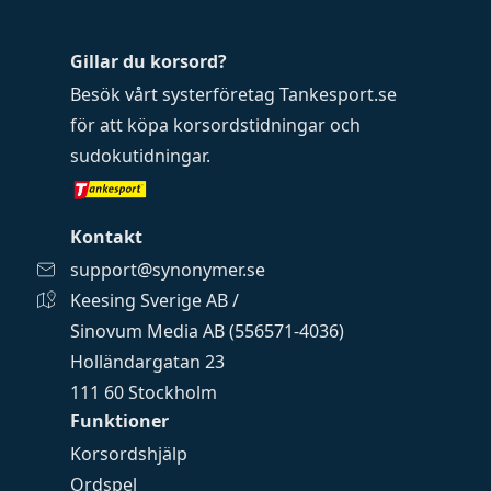
Gillar du korsord?
Besök vårt systerföretag
Tankesport.se
för att köpa
korsordstidningar
och
sudokutidningar
.
Kontakt
support@synonymer.se
Keesing Sverige AB /
Sinovum Media AB (556571-4036)
Holländargatan 23
111 60 Stockholm
Funktioner
Korsordshjälp
Ordspel