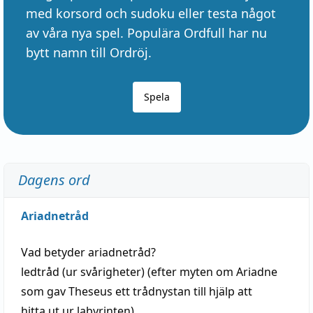
med korsord och sudoku eller testa något
av våra nya spel. Populära Ordfull har nu
bytt namn till Ordröj.
Spela
Dagens ord
Ariadnetråd
Vad betyder
ariadnetråd
?
ledtråd
(ur svårigheter) (efter myten om Ariadne
som gav Theseus ett trådnystan till
hjälp
att
hitta
ut ur labyrinten)