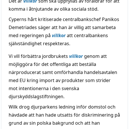
Det är
villkor
som ska uppfyllas av föräldrar för att
komma i åtnjutande av olika sociala stöd.
Cyperns hårt kritiserade centralbankschef Panikos
Demetriades säger att han är villig att samarbeta
med regeringen på
villkor
att centralbankens
självständighet respekteras.
Vi vill förbättra jordbrukets
villkor
genom att
möjliggöra för det offentliga att beställa
närproducerat samt omförhandla handelsavtalen
med EU kring import av produkter som strider
mot intentionerna i den svenska
djurskyddslagstiftningen.
Wilk drog djurparkens ledning inför domstol och
hävdade att han hade utsatts för diskriminering på
grund av sin polska bakgrund och att han