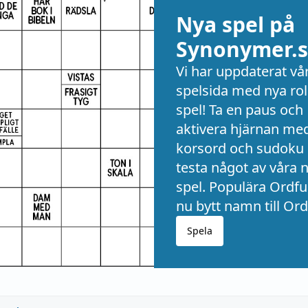
Nya spel på
Synonymer.s
Vi har uppdaterat vå
spelsida med nya rol
spel! Ta en paus och
aktivera hjärnan me
korsord och sudoku 
testa något av våra 
spel. Populära Ordful
nu bytt namn till Ord
Spela