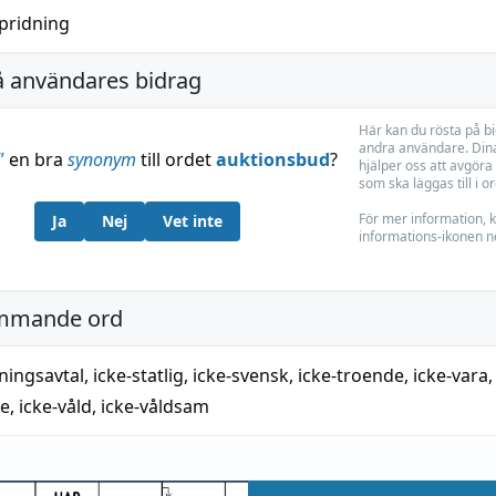
pridning
å användares bidrag
Här kan du rösta på b
andra användare. Dina
”
en bra
synonym
till ordet
auktionsbud
?
hjälper oss att avgöra 
som ska läggas till i o
För mer information, k
Ja
Nej
Vet inte
informations-ikonen n
mmande ord
ningsavtal
,
icke-statlig
,
icke-svensk
,
icke-troende
,
icke-vara
,
re
,
icke-våld
,
icke-våldsam