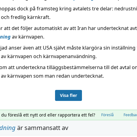
 hoppas dock på framsteg kring avtalets tre delar: nedrustn
och fredlig kärnkraft.
 att det följer automatiskt av att Iran har undertecknat av
dning
av kärnvapen.
d anser även att USA självt måste klargöra sin inställning t
av kärnvapen och kärnvapenanvändning.
r om att underteckna tilläggsbestämmelserna till det avtal 
av kärnvapen som man redan undertecknat.
Visa fler
l du föreslå ett nytt ord eller rapportera ett fel?
Föreslå
Feedba
idning
är sammansatt av