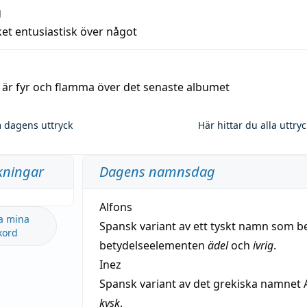
g
et entusiastisk över något
a är fyr och flamma över det senaste albumet
 dagens uttryck
Här hittar du alla uttry
kningar
Dagens namnsdag
Alfons
a mina
Spansk variant av ett tyskt namn som b
kord
betydelseelementen
ädel
och
ivrig
.
Inez
Spansk variant av det grekiska namnet 
kysk
.