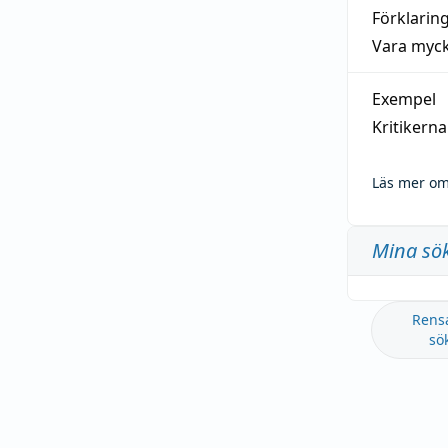
Förklarin
Vara myck
Exempel
Kritikern
Läs mer om
Mina sö
Rens
sö