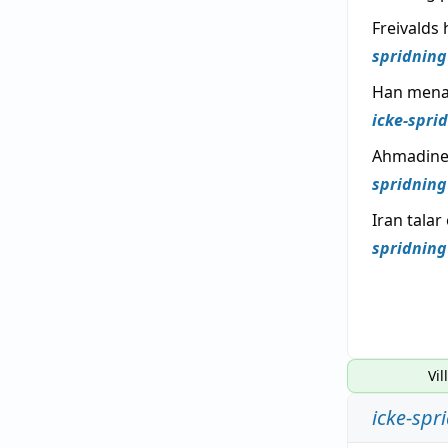
Freivalds
spridning
Han menar
icke-spri
Ahmadineja
spridning
Iran tala
spridning
Vil
icke-spr