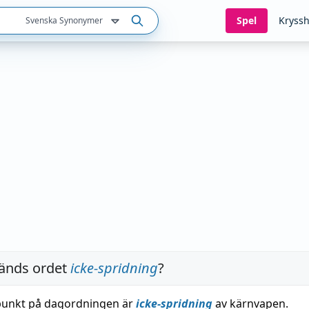
Spel
Kryssh
Svenska Synonymer
änds ordet
icke-spridning
?
 punkt på dagordningen är
icke-spridning
av kärnvapen.