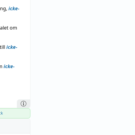
ing,
icke-
talet om
ill
icke-
om
icke-
ck