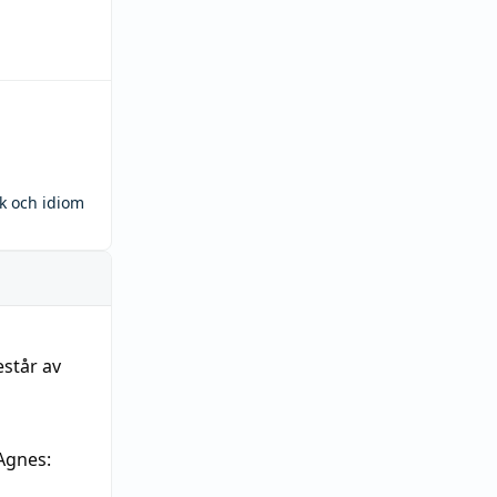
ck och idiom
estår av
Agnes: