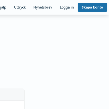
jälp
Uttryck
Nyhetsbrev
Logga in
Skapa konto