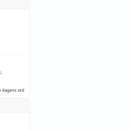
e
,
m dagens ord