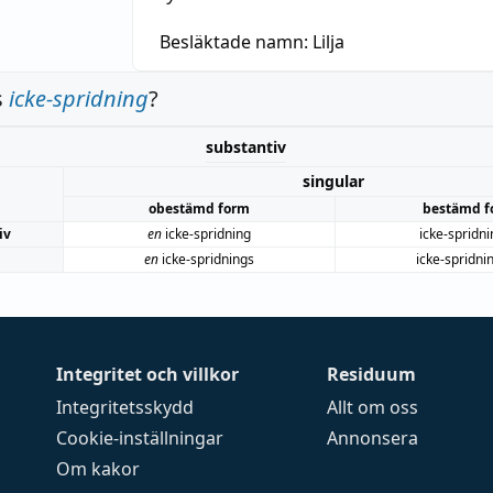
Besläktade namn:
Lilja
s
icke-spridning
?
substantiv
singular
obestämd form
bestämd f
iv
en
icke-spridning
icke-spridn
en
icke-spridnings
icke-spridni
Integritet och villkor
Residuum
Integritetsskydd
Allt om oss
Cookie-inställningar
Annonsera
Om kakor