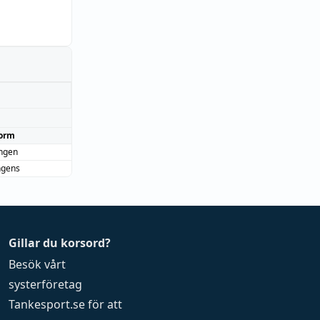
orm
ingen
ngens
Gillar du korsord?
Besök vårt
systerföretag
Tankesport.se
för att