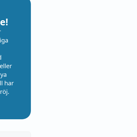
e!
r
iga
d
eller
nya
l har
röj.