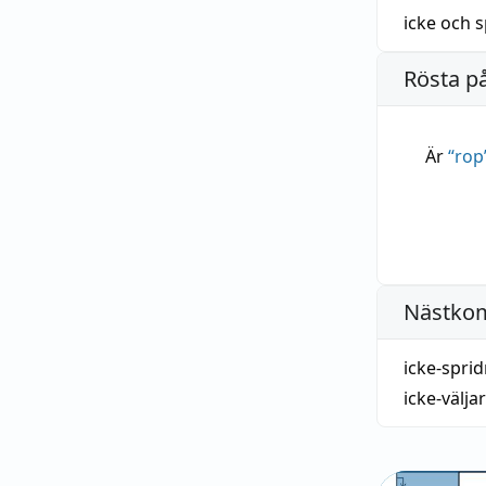
icke
och
s
Rösta p
Är
“
rop
Nästko
icke-sprid
icke-välja