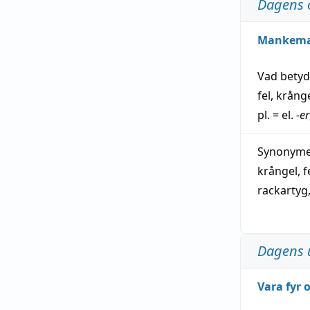
Dagens 
Mankem
Vad bety
fel
,
krång
pl. = el.
-er
Synonymer
krångel
,
f
rackartyg
Dagens 
Vara fyr