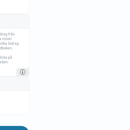
idrag från
 röster
vilka bidrag
rdboken.
licka på
edan.