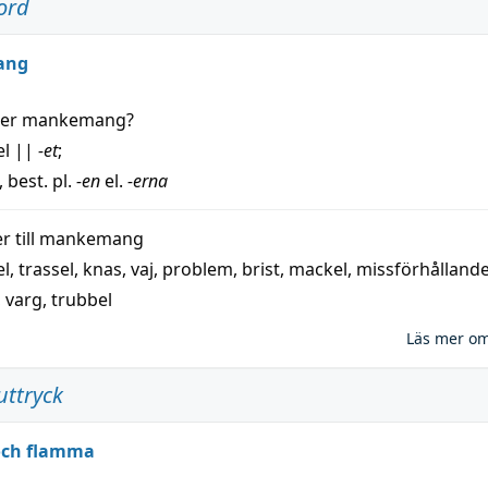
ord
ang
der
mankemang
?
el
||
-et
;
, best. pl.
-en
el.
-erna
 till
mankemang
el
,
trassel
,
knas
,
vaj
,
problem
,
brist
,
mackel
,
missförhålland
,
varg
,
trubbel
Läs mer o
uttryck
 och flamma