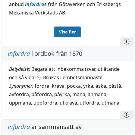
anbud
infordra
s från Götaverken och Eriksbergs
Mekaniska Verkstads AB.
Visa fler
infordra
i ordbok från 1870
Betydelse:
Begära att inbekomma (svar, utlåtande
och så vidare). Brukas i embetsmannastil.
Synonymer:
fordra
,
kräva
,
pocka
,
yrka
,
äska
,
påstå
,
avfordra
,
påfordra
,
påyrka
,
mana
,
anmana
,
uppmana
,
uppfordra
,
utkräva
,
utfordra
,
utmana
infordra
är sammansatt av