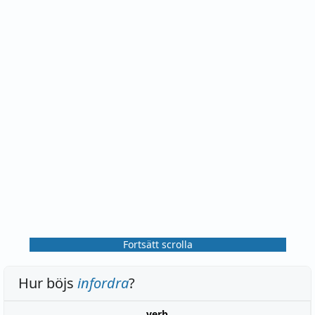
Fortsätt scrolla
Hur böjs
infordra
?
verb