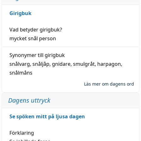
Girigbuk
Vad betyder
girigbuk
?
mycket
snål
person
Synonymer till
girigbuk
snålvarg
,
snåljåp
,
gnidare
,
smulgråt
,
harpagon
,
snålmåns
Läs mer om dagens ord
Dagens uttryck
Se spöken mitt på ljusa dagen
Förklaring