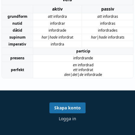
aktiv
passiv
grundform
att
infordra
att
infordras
nutid
infordrar
infordras
dåtid
infordrade
infordrades
supinum
har|hade
infordrat
har|hade
infordrats
imperativ
infordra
particip
presens
infordrande
en
infordrad
perfekt
ett
infordrat
den|det|de
infordrade
Skapa konto
Logga in