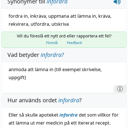
Synonymer till
infordra
fordra in
,
inkräva
,
uppmana att lämna in
,
kräva
,
rekvirera
,
utfordra
,
utskriva
Vill du föreslå ett nytt ord eller rapportera ett fel?
Föreslå
Feedback
Vad betyder
infordra
?
anmoda
att
lämna
in (till exempel
skrivelse
,
uppgift)
Hur används ordet
infordra
?
Eller så skulle apoteket
infordra
det som villkor för
att lämna ut mer medicin på ett itererat recept.