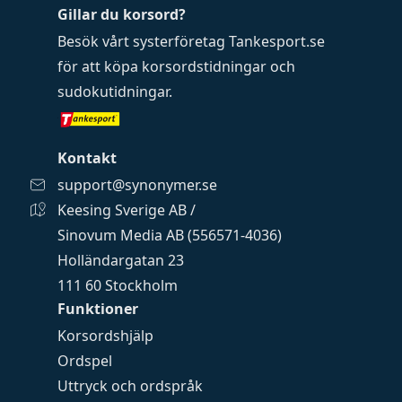
Gillar du korsord?
Besök vårt systerföretag
Tankesport.se
för att köpa
korsordstidningar
och
sudokutidningar
.
Kontakt
support@synonymer.se
Keesing Sverige AB /
Sinovum Media AB (556571-4036)
Holländargatan 23
111 60 Stockholm
Funktioner
Korsordshjälp
Ordspel
Uttryck och ordspråk