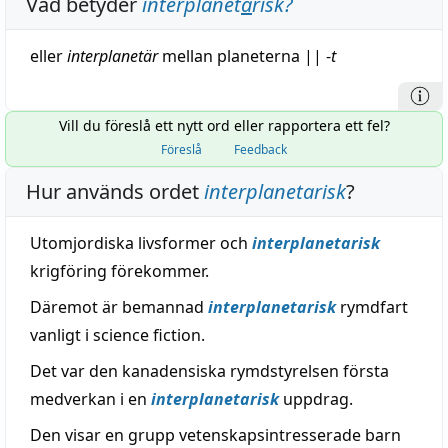
Vad betyder
interplanet
a
risk
?
eller
interplanetär
mellan planeterna
||
-
t
Vill du föreslå ett nytt ord eller rapportera ett fel?
Föreslå
Feedback
Hur används ordet
interplanetarisk
?
Utomjordiska livsformer och
interplanetarisk
krigföring förekommer.
Däremot är bemannad
interplanetarisk
rymdfart
vanligt i science fiction.
Det var den kanadensiska rymdstyrelsen första
medverkan i en
interplanetarisk
uppdrag.
Den visar en grupp vetenskapsintresserade barn