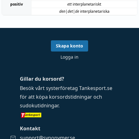
positiv
ett
interplanetariskt
den|det|de
interplanetariska
Skapa konto
Logga in
Gillar du korsord?
Besök vårt systerföretag
Tankesport.se
för att köpa
korsordstidningar
och
sudokutidningar
.
Kontakt
support@synonymer.se