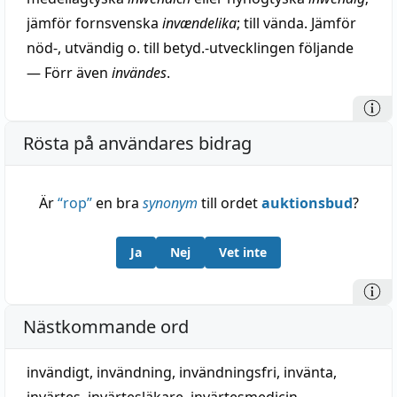
jämför fornsvenska
invændelika
; till vända. Jämför
nöd-, utvändig o. till betyd.-utvecklingen följande
— Förr även
invändes
.
Rösta på användares bidrag
Är
“
rop
”
en bra
synonym
till ordet
auktionsbud
?
Ja
Nej
Vet inte
Nästkommande ord
invändigt
,
invändning
,
invändningsfri
,
invänta
,