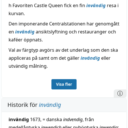
h Favoriten Castle Queen fick en fin
invändig
resa i
kurvan.
Den imponerande Centralstationen har genomgått
en
invändig
ansiktslyftning och restauranger och
kaféer öppnats.
Val av färgtyp avgörs av det underlag som den ska
appliceras på samt om det gäller
invändig
eller
utvändig målning.
Visa fler
Historik för
invändig
invändig
1673, = danska
indvendig
, från
medellågtyska
inwendich
eller nyhögtyska
inwendig
;