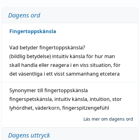
Dagens ord
Fingertoppskänsla
Vad betyder
fingertoppskänsla
?
(
bildlig
betydelse)
intuitiv
känsla
för hur man
skall
handla
eller
reagera
i en viss
situation
, för
det väsentliga i ett visst
sammanhang
etcetera
Synonymer till
fingertoppskänsla
fingerspetskänsla
,
intuitiv känsla
,
intuition
,
stor
lyhördhet
,
väderkorn
,
fingerspitzengefühl
Läs mer om dagens ord
Dagens uttryck