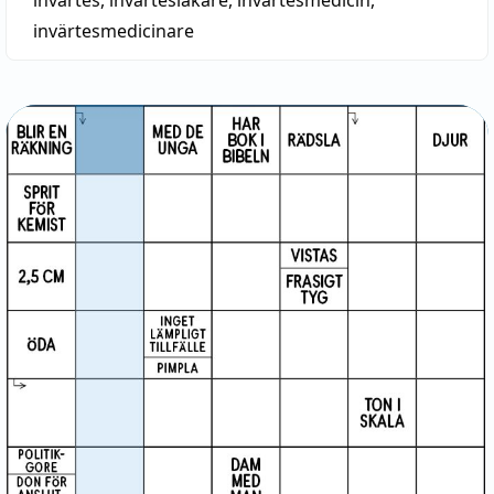
invärtes
,
invärtesläkare
,
invärtesmedicin
,
invärtesmedicinare