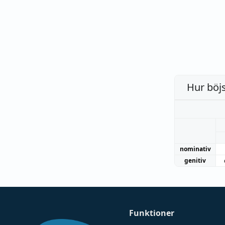
Hur böj
nominativ
genitiv
Funktioner