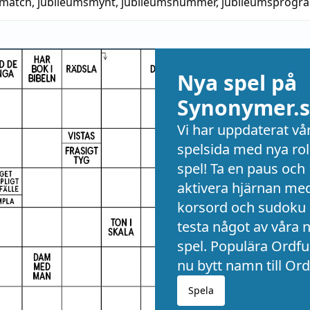
smatch
,
jubileumsmynt
,
jubileumsnummer
,
jubileumsprogr
Nya spel på
Synonymer.s
Vi har uppdaterat vå
spelsida med nya rol
spel! Ta en paus och
aktivera hjärnan me
korsord och sudoku 
testa något av våra 
spel. Populära Ordful
nu bytt namn till Ord
Spela