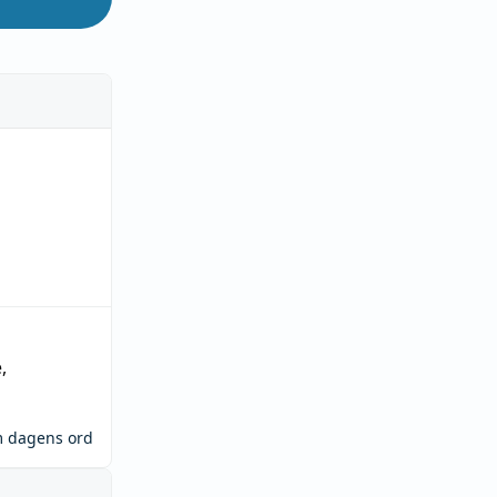
e
,
m dagens ord