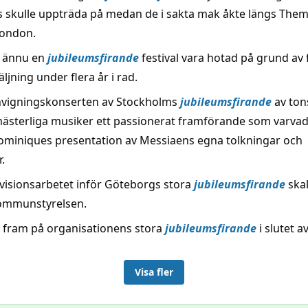
ls skulle uppträda på medan de i sakta mak åkte längs Them
London.
r ännu en
jubileumsfirande
festival vara hotad på grund av 
äljning under flera år i rad.
nvigningskonserten av Stockholms
jubileumsfirande
av ton
mästerliga musiker ett passionerat framförande som varva
miniques presentation av Messiaens egna tolkningar och
r.
 visionsarbetet inför Göteborgs stora
jubileumsfirande
skal
 kommunstyrelsen.
 fram på organisationens stora
jubileumsfirande
i slutet a
Visa fler