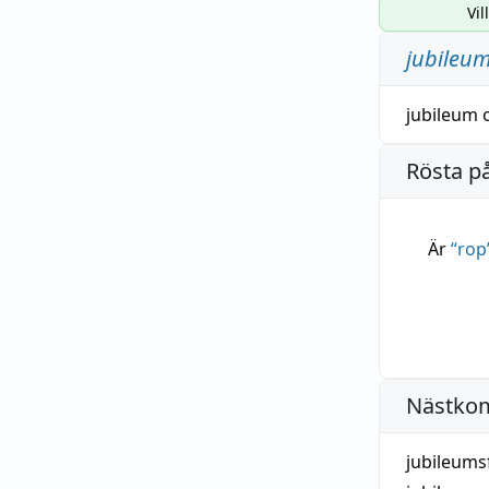
Vil
jubileu
jubileum
Rösta p
Är
“
rop
Nästko
jubileum