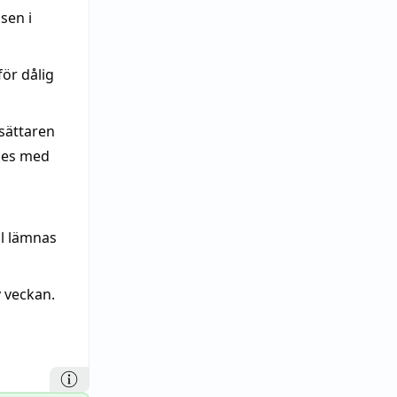
sen i
för dålig
sättaren
des med
l lämnas
v veckan.