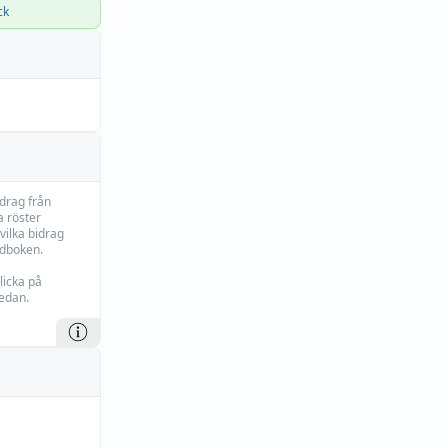
ck
idrag från
 röster
vilka bidrag
rdboken.
licka på
edan.