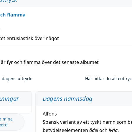
 och flamma
g
et entusiastisk över något
a är fyr och flamma över det senaste albumet
 dagens uttryck
Här hittar du alla uttry
kningar
Dagens namnsdag
Alfons
a mina
Spansk variant av ett tyskt namn som b
kord
betydelseelementen
ädel
och
ivrig
.