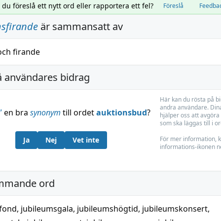
l du föreslå ett nytt ord eller rapportera ett fel?
Föreslå
Feedba
msfirande
är sammansatt av
och
firande
å användares bidrag
Här kan du rösta på b
andra användare. Dina
”
en bra
synonym
till ordet
auktionsbud
?
hjälper oss att avgöra 
som ska läggas till i o
För mer information, k
Ja
Nej
Vet inte
informations-ikonen n
mmande ord
sfond
,
jubileumsgala
,
jubileumshögtid
,
jubileumskonsert
,