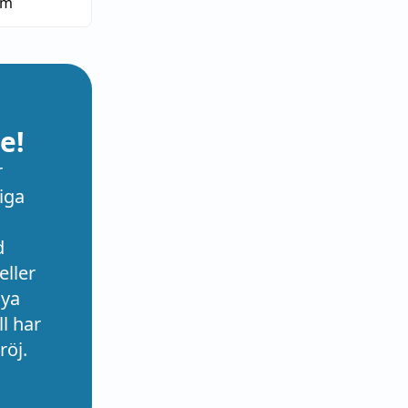
am
e!
r
iga
d
eller
nya
l har
röj.