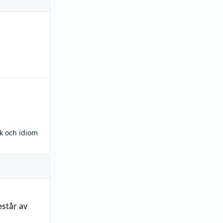
ck och idiom
estår av