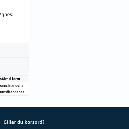
Agnes:
stämd form
leumsfirandena
eumsfirandenas
Gillar du korsord?