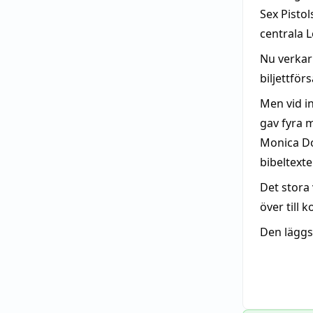
Sex Pisto
centrala 
Nu verka
biljettförs
Men vid i
gav fyra 
Monica Do
bibeltexte
Det stora
över till
Den läggs