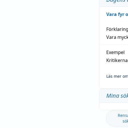
Vara fyr
Förklarin
Vara myck
Exempel
Kritikern
Läs mer om
Mina sö
Rens
sö