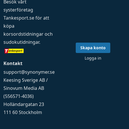
Besök vårt
systerföretag
Tankesport.se
för att
köpa
korsordstidningar
och
sudokutidningar
.
Skapa konto
Logga in
Kontakt
support@synonymer.se
Keesing Sverige AB /
Sinovum Media AB
(556571-4036)
Holländargatan 23
111 60 Stockholm