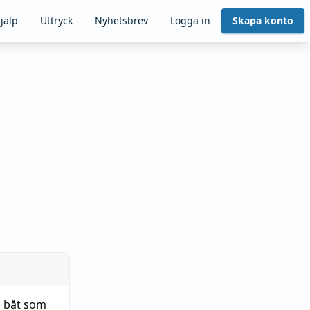
jälp
Uttryck
Nyhetsbrev
Logga in
Skapa konto
n båt som