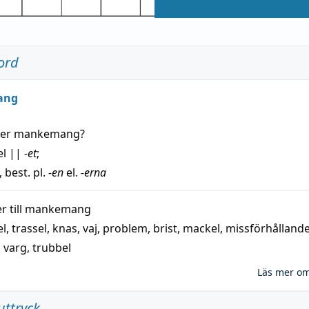
ord
ang
der
mankemang
?
el
||
-et
;
, best. pl.
-en
el.
-erna
 till
mankemang
el
,
trassel
,
knas
,
vaj
,
problem
,
brist
,
mackel
,
missförhålland
,
varg
,
trubbel
Läs mer o
uttryck