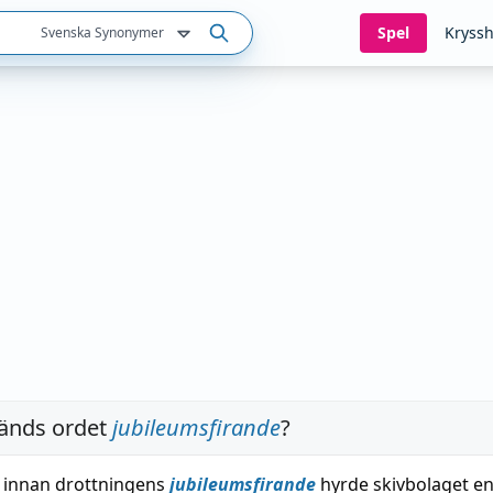
Spel
Kryssh
Svenska Synonymer
änds ordet
jubileumsfirande
?
 innan drottningens
jubileumsfirande
hyrde skivbolaget e