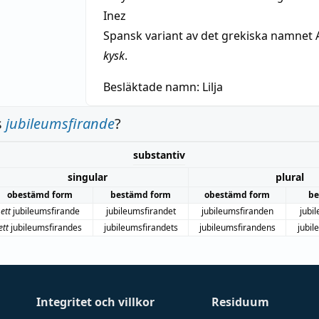
Inez
Spansk variant av det grekiska namnet 
kysk
.
Besläktade namn:
Lilja
s
jubileumsfirande
?
substantiv
singular
plural
obestämd form
bestämd form
obestämd form
be
ett
jubileumsfirande
jubileumsfirandet
jubileumsfiranden
jubi
ett
jubileumsfirandes
jubileumsfirandets
jubileumsfirandens
jubil
Integritet och villkor
Residuum