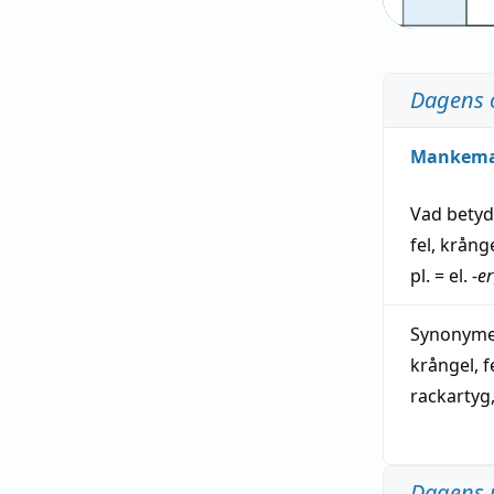
Dagens 
Mankem
Vad bety
fel
,
krång
pl. = el.
-er
Synonymer
krångel
,
f
rackartyg
Dagens 