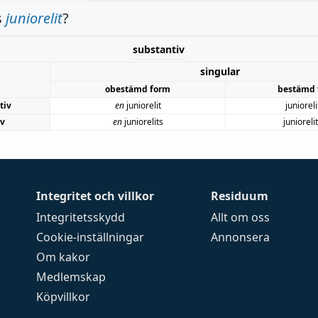
s
juniorelit
?
substantiv
singular
obestämd form
bestämd 
tiv
en
juniorelit
juniorel
iv
en
juniorelits
junioreli
Integritet och villkor
Residuum
Integritetsskydd
Allt om oss
Cookie-inställningar
Annonsera
Om kakor
Medlemskap
Köpvillkor