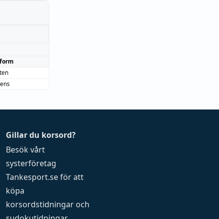
form
iten
tens
Gillar du korsord?
Besök vårt
systerföretag
Tankesport.se
för att
köpa
korsordstidningar
och
sudokutidningar
.