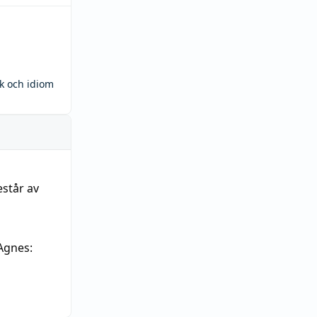
ck och idiom
estår av
Agnes: