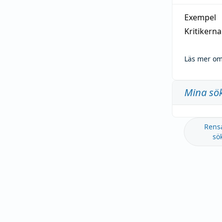
Exempel
Kritikern
Läs mer om
Mina sö
Rens
sö