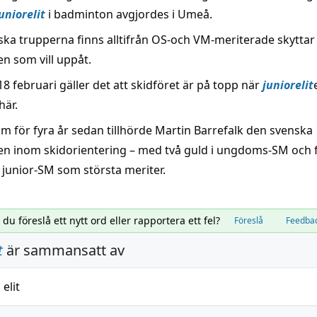
uniorelit
i badminton avgjordes i Umeå.
ska trupperna finns alltifrån OS-och VM-meriterade skyttar t
en som vill uppåt.
8 februari gäller det att skidföret är på topp när
juniorelit
här.
om för fyra år sedan tillhörde Martin Barrefalk den svenska
en inom skidorientering – med två guld i ungdoms-SM och
 junior-SM som största meriter.
l du föreslå ett nytt ord eller rapportera ett fel?
Föreslå
Feedba
t
är sammansatt av
h
elit