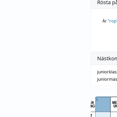
Rösta p
Är
“
rop
Nästko
juniorklas
juniormäs