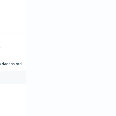
e
,
m dagens ord