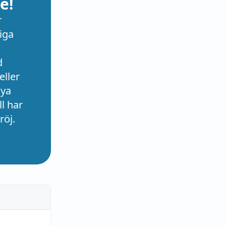
e!
r
iga
d
eller
nya
l har
röj.