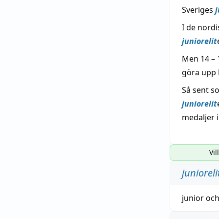
Sveriges
j
I de nordi
juniorelit
Men 14 – 1
göra upp 
Så sent s
juniorelit
medaljer i
Vil
junioreli
junior
oc