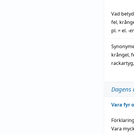
Vad bety
fel
,
krång
pl. = el.
-er
Synonymer
krångel
,
f
rackartyg
Dagens 
Vara fyr
Förklarin
Vara myck