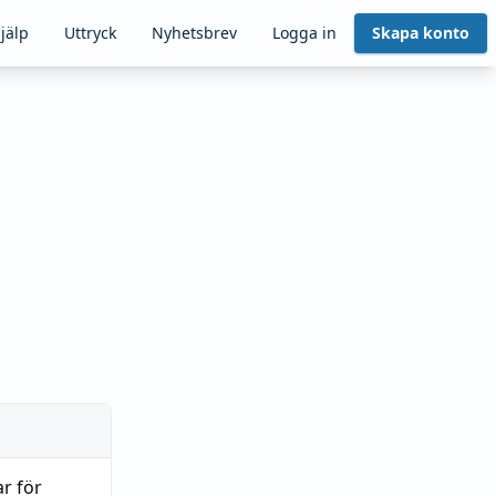
jälp
Uttryck
Nyhetsbrev
Logga in
Skapa konto
ar för