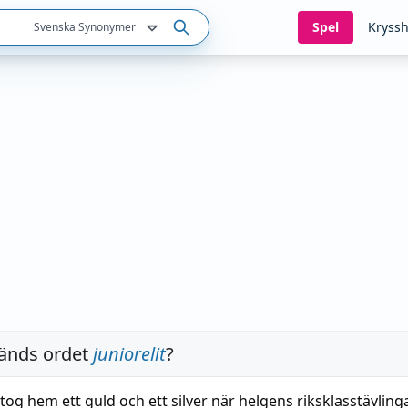
Spel
Kryssh
Svenska Synonymer
änds ordet
juniorelit
?
og hem ett guld och ett silver när helgens riksklasstävling