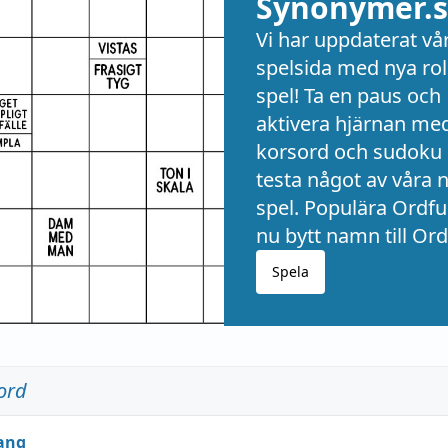
Synonymer.s
Vi har uppdaterat vå
spelsida med nya rol
spel! Ta en paus och
aktivera hjärnan me
korsord och sudoku 
testa något av våra 
spel. Populära Ordful
nu bytt namn till Ord
Spela
ord
ang