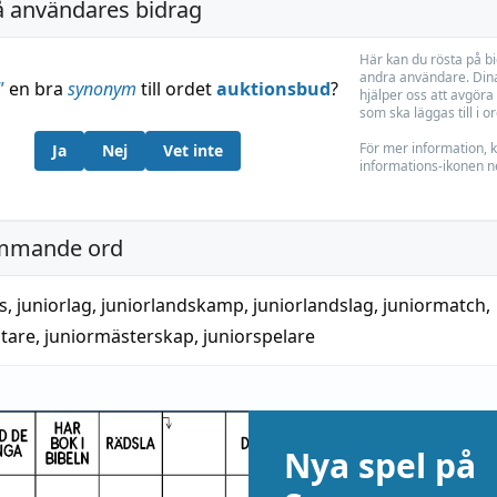
å användares bidrag
Här kan du rösta på b
andra användare. Dina
”
en bra
synonym
till ordet
auktionsbud
?
hjälper oss att avgöra 
som ska läggas till i o
För mer information, k
Ja
Nej
Vet inte
informations-ikonen n
mmande ord
s
,
juniorlag
,
juniorlandskamp
,
juniorlandslag
,
juniormatch
,
tare
,
juniormästerskap
,
juniorspelare
Nya spel på