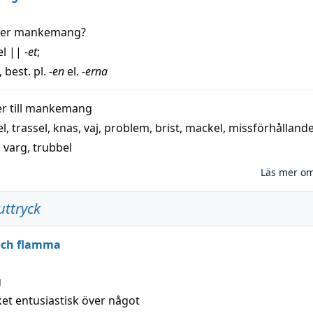
der
mankemang
?
el
||
-et
;
, best. pl.
-en
el.
-erna
 till
mankemang
el
,
trassel
,
knas
,
vaj
,
problem
,
brist
,
mackel
,
missförhålland
,
varg
,
trubbel
Läs mer o
uttryck
 och flamma
g
et entusiastisk över något