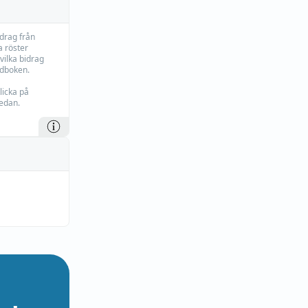
idrag från
 röster
vilka bidrag
rdboken.
licka på
edan.