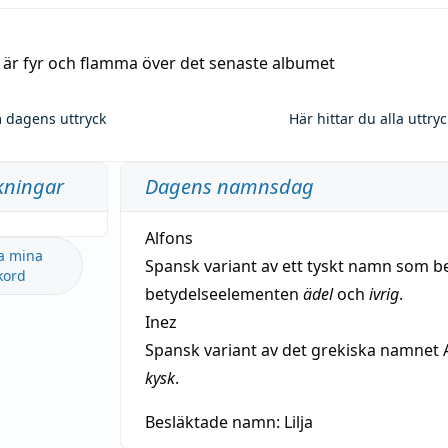
a är fyr och flamma över det senaste albumet
 dagens uttryck
Här hittar du alla uttry
kningar
Dagens namnsdag
Alfons
a mina
Spansk variant av ett tyskt namn som b
kord
betydelseelementen
ädel
och
ivrig
.
Inez
Spansk variant av det grekiska namnet 
kysk
.
Besläktade namn:
Lilja