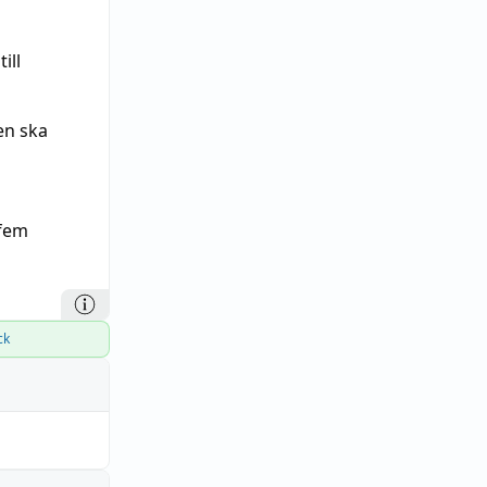
ill
en ska
 fem
ck