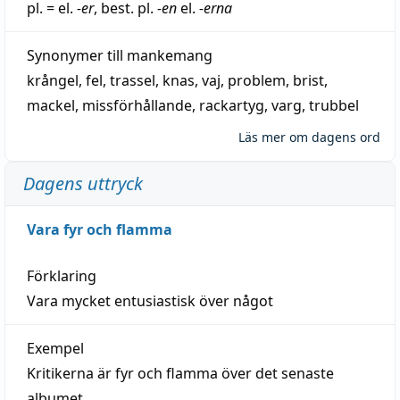
pl. = el.
-er
, best. pl.
-en
el.
-erna
Synonymer till
mankemang
krångel
,
fel
,
trassel
,
knas
,
vaj
,
problem
,
brist
,
mackel
,
missförhållande
,
rackartyg
,
varg
,
trubbel
Läs mer om dagens ord
Dagens uttryck
Vara fyr och flamma
Förklaring
Vara mycket entusiastisk över något
Exempel
Kritikerna är fyr och flamma över det senaste
albumet