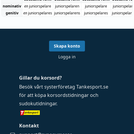
nominativ
en
juniorspelare
juniorspelaren
juniorspelare
juniorspelar
genitiv
en
juniorspelares
juniorspelarens
juniorspelares
juniorspelar
Skapa konto
Logga in
Gillar du korsord?
Besök vårt systerföretag
Tankesport.se
för att köpa
korsordstidningar
och
sudokutidningar
.
Kontakt