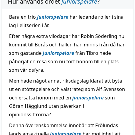
Hur används ordet
juniorspelare
?
Bara en trio
juniorspelare
har ledande roller i sina
lag i elitserien i år.
Efter några extra vilodagar har Robin Söderling nu
kommit till Borås och hallen han minns från då han
som gästande
juniorspelare
från Tibro hade
påbörjat en resa som nu fört honom till en plats
som världsfyra.
Men hade något annat riksdagslag klarat att byta
ut en stöttepelare och valstrateg som Alf Svensson
och ersätta honom med en
juniorspelare
som
Göran Hägglund utan påverkan i
opinionssiffrorna?
Denna överenskommelse innebär att Frölundas
landslagsaktuella
juniorspelare
har möjlighet att