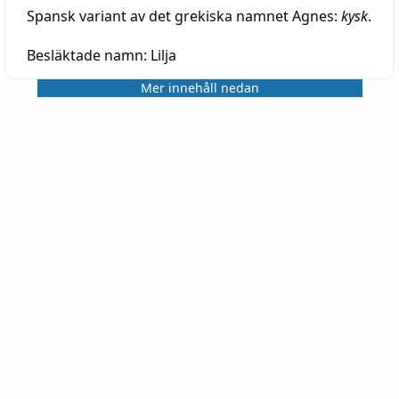
Spansk variant av det grekiska namnet Agnes:
kysk
.
Besläktade namn:
Lilja
Mer innehåll nedan