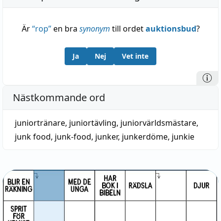
Är
“
rop
”
en bra
synonym
till ordet
auktionsbud
?
Ja
Nej
Vet inte
Nästkommande ord
juniortränare
,
juniortävling
,
juniorvärldsmästare
,
junk food
,
junk-food
,
junker
,
junkerdöme
,
junkie