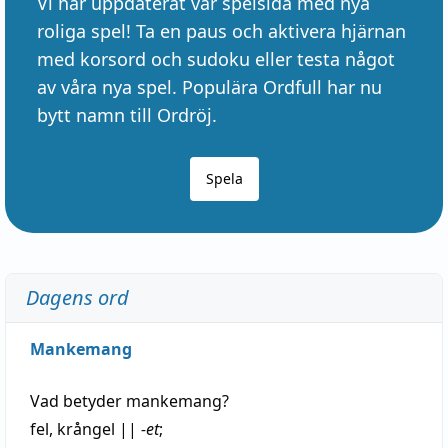
Vi har uppdaterat vår spelsida med nya
roliga spel! Ta en paus och aktivera hjärnan
med korsord och sudoku eller testa något
av våra nya spel. Populära Ordfull har nu
bytt namn till Ordröj.
Spela
Dagens ord
Mankemang
Vad betyder
mankemang
?
fel
,
krångel
||
-et
;