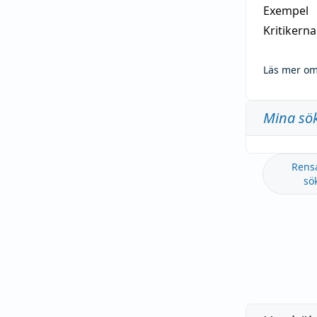
Exempel
Kritikern
Läs mer om
Mina sö
Rens
sö