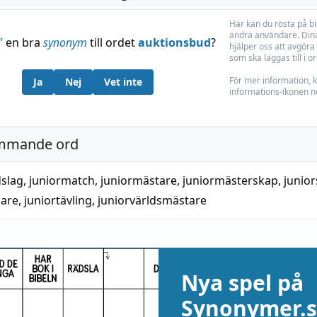
Här kan du rösta på b
andra användare. Dina
”
en bra
synonym
till ordet
auktionsbud
?
hjälper oss att avgöra 
som ska läggas till i o
För mer information, k
Ja
Nej
Vet inte
informations-ikonen n
mmande ord
dslag
,
juniormatch
,
juniormästare
,
juniormästerskap
,
junior
nare
,
juniortävling
,
juniorvärldsmästare
Nya spel på
Synonymer.s