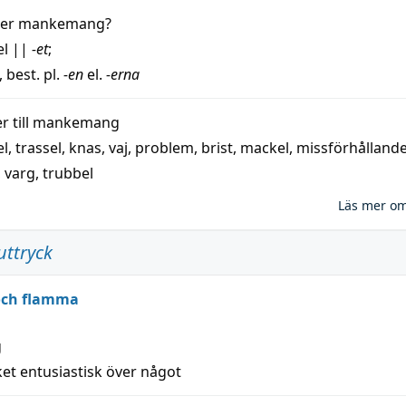
der
mankemang
?
el
||
-et
;
, best. pl.
-en
el.
-erna
 till
mankemang
el
,
trassel
,
knas
,
vaj
,
problem
,
brist
,
mackel
,
missförhålland
,
varg
,
trubbel
Läs mer o
uttryck
 och flamma
g
et entusiastisk över något