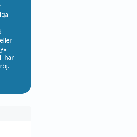
r
iga
d
eller
nya
l har
röj.