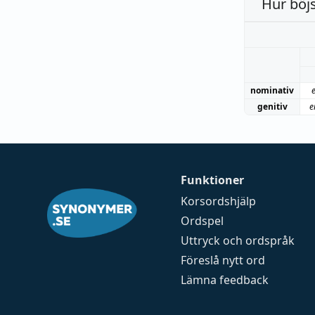
Hur böj
nominativ
genitiv
e
Funktioner
Korsordshjälp
Ordspel
Uttryck och ordspråk
Föreslå nytt ord
Lämna feedback