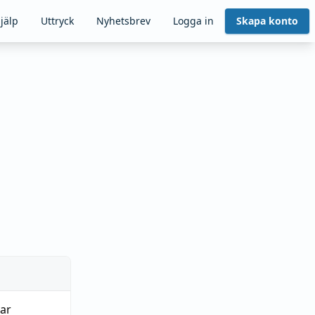
jälp
Uttryck
Nyhetsbrev
Logga in
Skapa konto
var