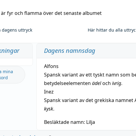
a är fyr och flamma över det senaste albumet
 dagens uttryck
Här hittar du alla uttry
kningar
Dagens namnsdag
Alfons
a mina
Spansk variant av ett tyskt namn som b
kord
betydelseelementen
ädel
och
ivrig
.
Inez
Spansk variant av det grekiska namnet 
kysk
.
Besläktade namn:
Lilja