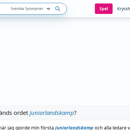
Spel
Kryssh
Svenska Synonymer
änds ordet
juniorlandskamp
?
 när jag gjorde min första
juniorlandskamp
och alla ledare 