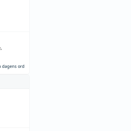
e
,
m dagens ord