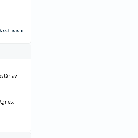
ck och idiom
estår av
Agnes: