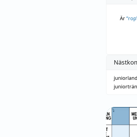
Är
“
rop
Nästko
juniorlan
juniorträ