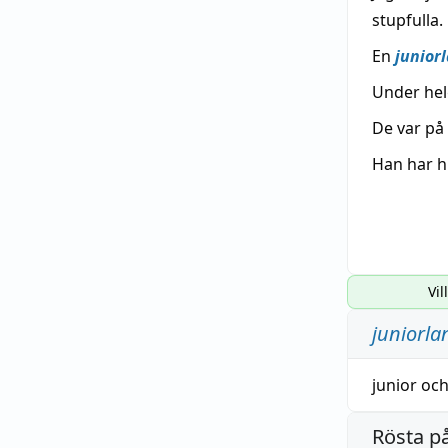
stupfulla.
En
junior
Under he
De var på 
Han har hi
Vil
juniorl
junior
oc
Rösta p