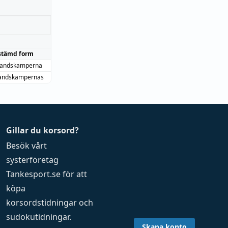
stämd form
rlandskamperna
landskampernas
Gillar du korsord?
Besök vårt
systerföretag
Tankesport.se
för att
köpa
korsordstidningar
och
sudokutidningar
.
Skapa konto