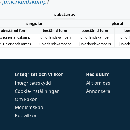
s
juniorlandskamp
?
substantiv
singular
plural
obestämd form
bestämd form
obestämd form
be
en
juniorlandskamp
juniorlandskampen
juniorlandskamper
junio
n
juniorlandskamps
juniorlandskampens
juniorlandskampers
junior
Integritet och villkor
Residuum
Integritetsskydd
Allt om oss
Cookie-inställningar
Annonsera
Om kakor
Medlemskap
Köpvillkor