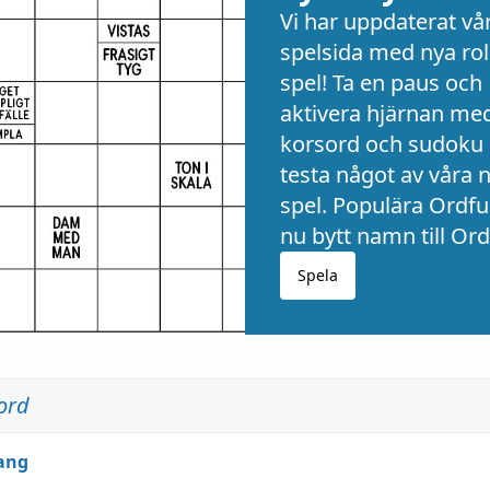
Vi har uppdaterat vå
spelsida med nya rol
spel! Ta en paus och
aktivera hjärnan me
korsord och sudoku 
testa något av våra 
spel. Populära Ordful
nu bytt namn till Ord
Spela
ord
ang