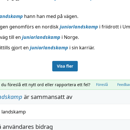
landskamp
hann han med på vägen.
lgen genomförs en nordisk
juniorlandskamp
i friidrott i U
väg till en
juniorlandskamp
i Norge.
ttills gjort en
juniorlandskamp
i sin karriär.
Visa fler
l du föreslå ett nytt ord eller rapportera ett fel?
Föreslå
Feedba
andskamp
är sammansatt av
h
landskamp
å användares bidrag