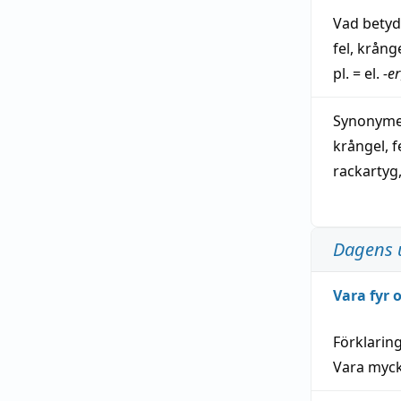
Vad bety
fel
,
krång
pl. = el.
-er
Synonymer
krångel
,
f
rackartyg
Dagens 
Vara fyr
Förklarin
Vara myck