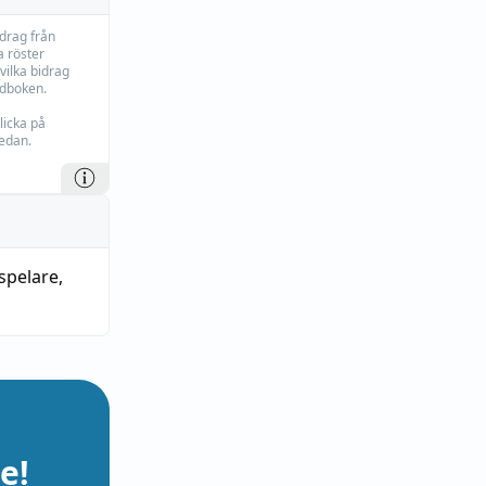
idrag från
 röster
vilka bidrag
rdboken.
licka på
edan.
spelare
,
e!