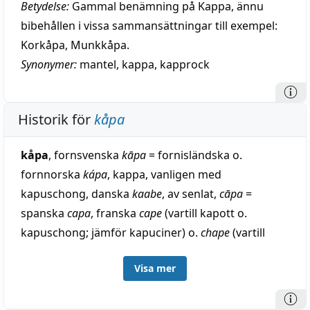
Betydelse:
Gammal benämning på Kappa, ännu
bibehållen i vissa sammansättningar till exempel:
Korkåpa, Munkkåpa.
Synonymer:
mantel
,
kappa
,
kapprock
Historik för
kåpa
kåpa
, fornsvenska
kāpa
= fornisländska o.
fornnorska
kápa
, kappa, vanligen med
kapuschong, danska
kaabe
, av senlat,
cāpa
=
spanska
capa
, franska
cape
(vartill kapott o.
kapuschong; jämför kapuciner) o.
chape
(vartill
chapeau
, hatt; jämför schappa), en biform till
Visa mer
medellatin
cappa
(se närmare kappa).