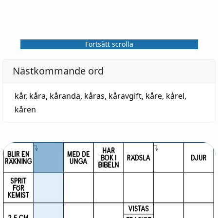
Fortsätt scrolla
Nästkommande ord
kår
,
kåra
,
kåranda
,
kåras
,
kåravgift
,
kåre
,
kårel
,
kåren