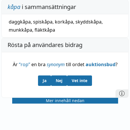
kåpa
i sammansättningar
daggkåpa
,
spiskåpa
,
korkåpa
,
skyddskåpa
,
munkkåpa
,
fläktkåpa
Rösta på användares bidrag
Är
“
rop
”
en bra
synonym
till ordet
auktionsbud
?
Ja
Nej
Vet inte
Mer innehåll nedan