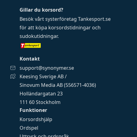
Gillar du korsord?
Besök vårt systerföretag
Tankesport.se
för att köpa
korsordstidningar
och
sudokutidningar
.
Kontakt
support@synonymer.se
Keesing Sverige AB /
Sinovum Media AB (556571-4036)
Holländargatan 23
111 60 Stockholm
Funktioner
Korsordshjälp
Ordspel
Uttryck och ordspråk