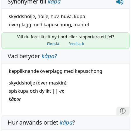
Synonymer till
kåpa
skyddshölje
,
hölje
,
huv
,
huva
,
kupa
överplagg med kapuschong
,
mantel
Vill du föreslå ett nytt ord eller rapportera ett fel?
Föreslå
Feedback
Vad betyder
kåpa
?
kappliknande överplagg med
kapuschong
skyddshölje
(över maskin);
spiskupa och dylikt
||
-
n
;
kåpor
Hur används ordet
kåpa
?