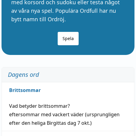
med korsord och sudoku eller testa något
av våra nya spel. Populära Ordfull har nu
bytt namn till Ordröj.
Spela
Dagens ord
Brittsommar
Vad betyder
brittsommar
?
eftersommar
med
vackert
väder
(
ursprungligen
efter den heliga Birgittas
dag
7 okt.)