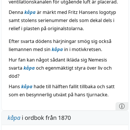
ventilationskanalen för utgående luft är placerad.
Denna
kåpa
är märkt med Fritz Hansens logotyp
samt stolens serienummer dels som dekal dels i
relief i plasten på originalstolarna.
Efter svarta dödens härjningar smög sig också
liemannen med sin
kåpa
in i motivkretsen.
Hur fan kan något sådant ikläda sig Nemesis
svarta
kåpa
och egenmäktigt styra över liv och
död?
Hans
kåpa
hade till hälften fallit tillbaka och satt
som en besynnerlig utväxt på hans tjurnacke.
kåpa
i ordbok från 1870