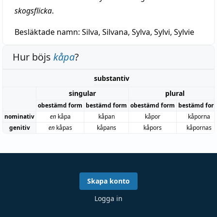
skogsflicka
.
Besläktade namn:
Silva, Silvana, Sylva, Sylvi, Sylvie
Hur böjs
kåpa
?
substantiv
singular
plural
obestämd form
bestämd form
obestämd form
bestämd for
nominativ
en
kåpa
kåpan
kåpor
kåporna
genitiv
en
kåpas
kåpans
kåpors
kåpornas
Skapa konto
Logga in