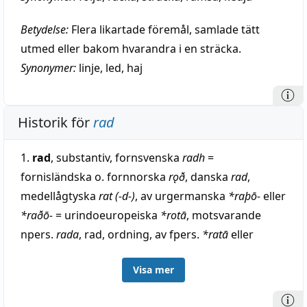
Betydelse:
Flera likartade föremål, samlade tätt
utmed eller bakom hvarandra i en sträcka.
Synonymer:
linje
,
led
,
haj
Historik för
rad
1.
rad
, substantiv, fornsvenska
radh
=
fornisländska o. fornnorska
rǫð
, danska
rad
,
medellågtyska
rat (-d-)
, av urgermanska
*raþō-
eller
*raðō-
= urindoeuropeiska
*rotā
, motsvarande
npers.
rada
, rad, ordning, av fpers.
*ratā
eller
*rata-
, i avljudsförh. till osset.
rad
, ordning, av
Visa mer
urindoeuropeiska
*rōto-
eller
*rēto-, -ā
. Knappast,
såsom antagits, besläktat med litauiska
rė̃das
,