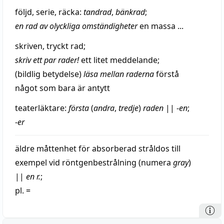
följd
,
serie
,
räcka
:
tandrad
,
bänkrad
;
en rad av olyckliga omständigheter
en
massa
...
skriven
,
tryckt
rad;
skriv ett
par
rader!
ett litet
meddelande
;
(
bildlig
betydelse)
läsa
mellan raderna
förstå
något som bara är antytt
teaterläktare
:
första
(
andra
,
tredje
)
raden
||
-
en
;
-
er
äldre
måttenhet
för
absorberad
stråldos
till
exempel vid röntgenbestrålning (numera
gray
)
||
en r.
;
pl. =