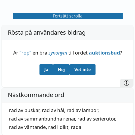
Fortsätt scrolla
Rösta på användares bidrag
Är
“
rop
”
en bra
synonym
till ordet
auktionsbud
?
Ja
Nej
Vet inte
Nästkommande ord
rad av buskar
,
rad av hål
,
rad av lampor
,
rad av sammanbundna renar
,
rad av serierutor
,
rad av väntande
,
rad i dikt
,
rada