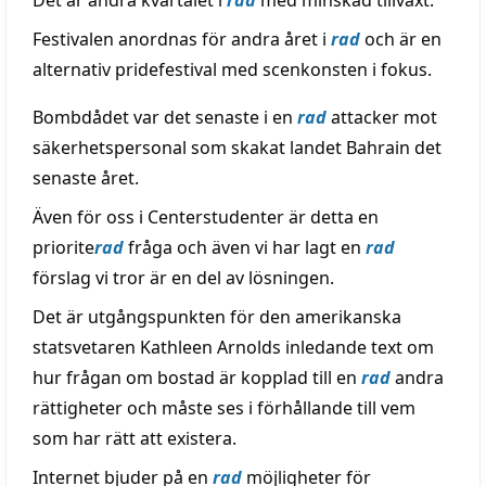
Det är andra kvartalet i
rad
med minskad tillväxt.
Festivalen anordnas för andra året i
rad
och är en
alternativ pridefestival med scenkonsten i fokus.
Bombdådet var det senaste i en
rad
attacker mot
säkerhetspersonal som skakat landet Bahrain det
senaste året.
Även för oss i Centerstudenter är detta en
priorite
rad
fråga och även vi har lagt en
rad
förslag vi tror är en del av lösningen.
Det är utgångspunkten för den amerikanska
statsvetaren Kathleen Arnolds inledande text om
hur frågan om bostad är kopplad till en
rad
andra
rättigheter och måste ses i förhållande till vem
som har rätt att existera.
Internet bjuder på en
rad
möjligheter för