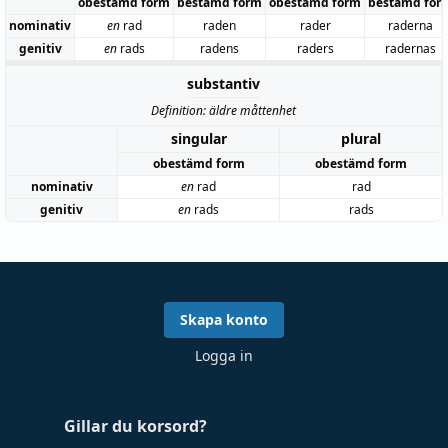
obestämd form
bestämd form
obestämd form
bestämd for
nominativ
en
rad
raden
rader
raderna
genitiv
en
rads
radens
raders
radernas
substantiv
Definition: äldre måttenhet
singular
plural
obestämd form
obestämd form
nominativ
en
rad
rad
genitiv
en
rads
rads
Skapa konto
Logga in
Gillar du korsord?