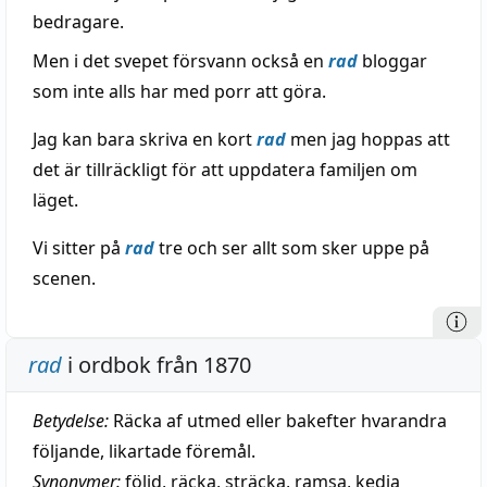
bedragare.
Men i det svepet försvann också en
rad
bloggar
som inte alls har med porr att göra.
Jag kan bara skriva en kort
rad
men jag hoppas att
det är tillräckligt för att uppdatera familjen om
läget.
Vi sitter på
rad
tre och ser allt som sker uppe på
scenen.
rad
i ordbok från 1870
Betydelse:
Räcka af utmed eller bakefter hvarandra
följande, likartade föremål.
Synonymer:
följd
,
räcka
,
sträcka
,
ramsa
,
kedja