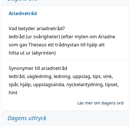
Ariadnetråd
Vad betyder
ariadnetråd
?
ledtråd
(ur svårigheter) (efter myten om Ariadne
som gav Theseus ett trådnystan till
hjälp
att
hitta
ut ur labyrinten)
Synonymer till
ariadnetråd
ledtråd
,
vägledning
,
ledning
,
uppslag
,
tips
,
vink
,
spår
,
hjälp
,
uppslagsända
, nyckelantydning,
tipset
,
hint
Läs mer om dagens ord
Dagens uttryck