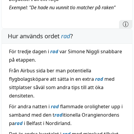
Exempel: "De hade nu vunnit tio matcher på raken"
Hur används ordet
rad
?
För tredje dagen i
rad
var Simone Niggli snabbare
på etappen.
Från Airbus sida ber man potentiella
flygbolagsköpare att sätta in en extra
rad
med
sittplatser såväl som andra tips till att öka
densiteten.
För andra natten i
rad
flammade oroligheter upp i
samband med den t
rad
itionella Orangienordens
pa
rad
i Belfast i Nordirland.