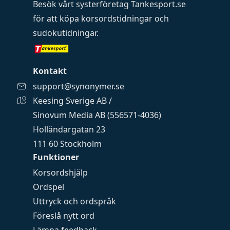
Besök vårt systerföretag
Tankesport.se
för att köpa
korsordstidningar
och
sudokutidningar
.
Kontakt
support@synonymer.se
Keesing Sverige AB /
Sinovum Media AB (556571-4036)
Holländargatan 23
111 60 Stockholm
Funktioner
Korsordshjälp
Ordspel
Uttryck och ordspråk
Föreslå nytt ord