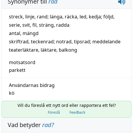
Synonymer till
rad
streck
,
linje
,
rand
;
länga
,
räcka
,
led
,
kedja
;
följd
,
serie
,
svit
,
fil
,
sträng
,
radda
antal
,
mängd
skriftrad, teckenrad;
notrad
,
tipsrad
;
meddelande
teaterläktare
,
läktare
,
balkong
motsatsord
parkett
Användarnas bidrag
kö
Vill du föreslå ett nytt ord eller rapportera ett fel?
Föreslå
Feedback
Vad betyder
rad
?