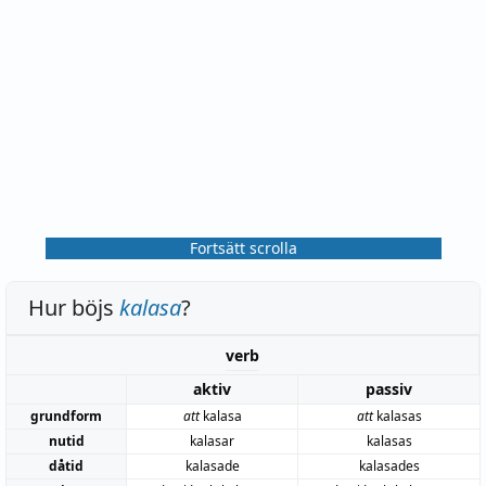
Fortsätt scrolla
Hur böjs
kalasa
?
verb
aktiv
passiv
grundform
att
kalasa
att
kalasas
nutid
kalasar
kalasas
dåtid
kalasade
kalasades