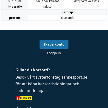
supinum
har|hade
kalasat
har|hade
kalasats
imperativ
kalasa
particip
presens
kalasande
Skapa konto
Logga in
Gillar du korsord?
Besök vårt systerföretag
Tankesport.se
för att köpa
korsordstidningar
och
sudokutidningar
.