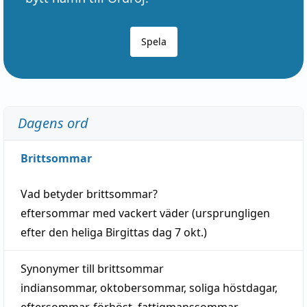
Spela
Dagens ord
Brittsommar
Vad betyder
brittsommar
?
eftersommar
med
vackert
väder
(
ursprungligen
efter den heliga Birgittas
dag
7 okt.)
Synonymer till
brittsommar
indiansommar
,
oktobersommar
,
soliga höstdagar
,
eftersommar
,
förhöst
,
fattigmanssommar
,