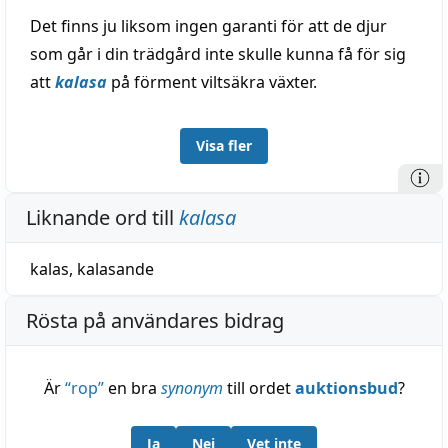
Det finns ju liksom ingen garanti för att de djur
som går i din trädgård inte skulle kunna få för sig
att
kalasa
på förment viltsäkra växter.
Visa fler
Liknande ord till
kalasa
kalas
,
kalasande
Rösta på användares bidrag
Är
“
rop
”
en bra
synonym
till ordet
auktionsbud
?
Ja
Nej
Vet inte