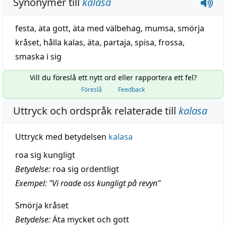
Synonymer till
kalasa
festa
,
äta gott
,
äta med välbehag
,
mumsa
,
smörja
kråset
,
hålla kalas
,
äta
,
partaja
,
spisa
,
frossa
,
smaska i sig
Vill du föreslå ett nytt ord eller rapportera ett fel?
Föreslå
Feedback
Uttryck och ordspråk relaterade till
kalasa
Uttryck med betydelsen
kalasa
roa sig kungligt
Betydelse:
roa sig ordentligt
Exempel: "Vi roade oss kungligt på revyn"
Smörja kråset
Betydelse:
Äta mycket och gott