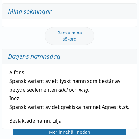
Mina sökningar
Rensa mina
sökord
Dagens namnsdag
Alfons
Spansk variant av ett tyskt namn som består av
betydelseelementen
ädel
och
ivrig
.
Inez
Spansk variant av det grekiska namnet Agnes:
kysk
.
Besläktade namn:
Lilja
Mer innehåll nedan