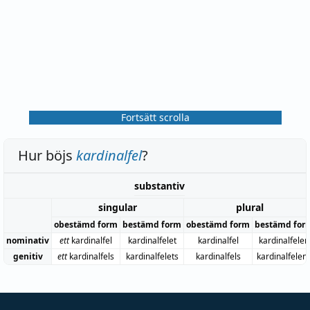
Fortsätt scrolla
Hur böjs
kardinalfel
?
substantiv
singular
plural
obestämd form
bestämd form
obestämd form
bestämd for
nominativ
ett
kardinalfel
kardinalfelet
kardinalfel
kardinalfelen
genitiv
ett
kardinalfels
kardinalfelets
kardinalfels
kardinalfelen