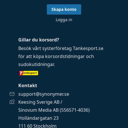
Skapa konto
Logga in
Gillar du korsord?
Besök vårt systerföretag
Tankesport.se
för att köpa
korsordstidningar
och
sudokutidningar
.
Kontakt
support@synonymer.se
Keesing Sverige AB /
Sinovum Media AB (556571-4036)
Holländargatan 23
111 60 Stockholm