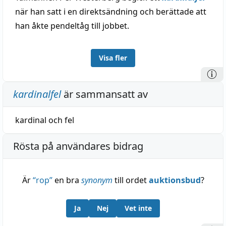
när han satt i en direktsändning och berättade att
han åkte pendeltåg till jobbet.
Visa fler
kardinalfel
är sammansatt av
kardinal
och
fel
Rösta på användares bidrag
Är
“
rop
”
en bra
synonym
till ordet
auktionsbud
?
Ja
Nej
Vet inte