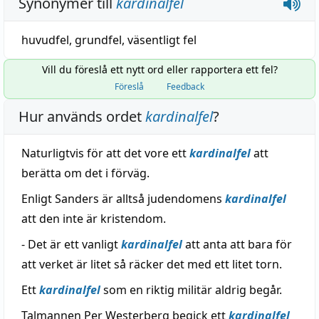
Synonymer till
kardinalfel
huvudfel
,
grundfel
,
väsentligt fel
Vill du föreslå ett nytt ord eller rapportera ett fel?
Föreslå
Feedback
Hur används ordet
kardinalfel
?
Naturligtvis för att det vore ett
kardinalfel
att
berätta om det i förväg.
Enligt Sanders är alltså judendomens
kardinalfel
att den inte är kristendom.
- Det är ett vanligt
kardinalfel
att anta att bara för
att verket är litet så räcker det med ett litet torn.
Ett
kardinalfel
som en riktig militär aldrig begår.
Talmannen Per Westerberg begick ett
kardinalfel