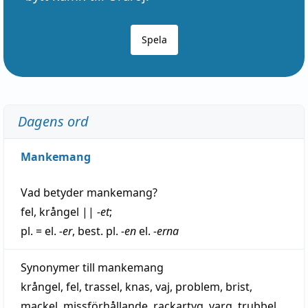
Spela
Dagens ord
Mankemang
Vad betyder
mankemang
?
fel
,
krångel
||
-et
;
pl. = el.
-er
, best. pl.
-en
el.
-erna
Synonymer till
mankemang
krångel
,
fel
,
trassel
,
knas
,
vaj
,
problem
,
brist
,
mackel
,
missförhållande
,
rackartyg
,
varg
,
trubbel