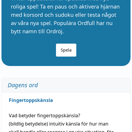
roliga spel! Ta en paus och aktivera hjärnan
med korsord och sudoku eller testa något
av våra nya spel. Populära Ordfull har nu
bytt namn till Ordröj.
Spela
Dagens ord
Fingertoppskänsla
Vad betyder
fingertoppskänsla
?
(
bildlig
betydelse)
intuitiv
känsla
för hur man
skall
handla
eller
reagera
i en viss
situation
, för