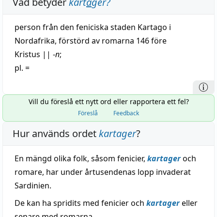
Vad betyder
kart
a
ger
?
person från den
feniciska
staden Kartago i
Nordafrika,
förstörd
av romarna 146 före
Kristus
||
-
n
;
pl. =
Vill du föreslå ett nytt ord eller rapportera ett fel?
Föreslå
Feedback
Hur används ordet
kartager
?
En mängd olika folk, såsom fenicier,
kartager
och
romare, har under årtusendenas lopp invaderat
Sardinien.
De kan ha spridits med fenicier och
kartager
eller
senare med romarna.