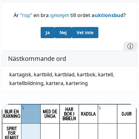
Är
“
rop
”
en bra
synonym
till ordet
auktionsbud
?
Ja
Nej
Vet inte
Nästkommande ord
kartagisk
,
kartbild
,
kartblad
,
kartbok
,
kartell
,
kartellbildning
,
kartera
,
kartering