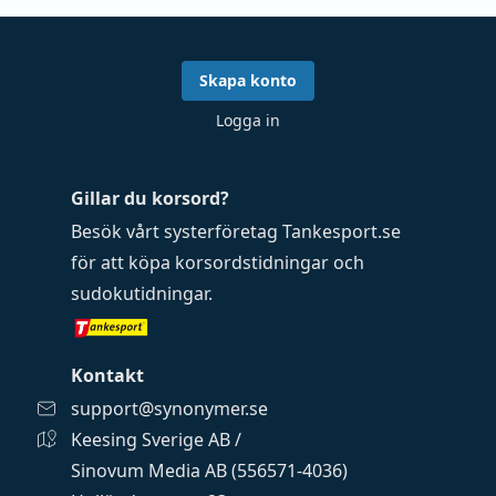
Skapa konto
Logga in
Gillar du korsord?
Besök vårt systerföretag
Tankesport.se
för att köpa
korsordstidningar
och
sudokutidningar
.
Kontakt
support@synonymer.se
Keesing Sverige AB /
Sinovum Media AB (556571-4036)