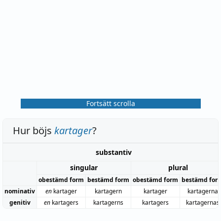
Fortsätt scrolla
Hur böjs
kartager
?
substantiv
singular
plural
obestämd form
bestämd form
obestämd form
bestämd for
nominativ
en
kartager
kartagern
kartager
kartagerna
genitiv
en
kartagers
kartagerns
kartagers
kartagernas