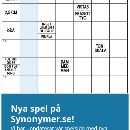
Nya spel på
Synonymer.se!
Vi har uppdaterat vår spelsida med nya