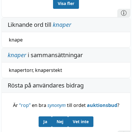
Visa fler
Liknande ord till
knaper
knape
knaper
i sammansättningar
knapertorr
,
knaperstekt
Rösta på användares bidrag
Är
“
rop
”
en bra
synonym
till ordet
auktionsbud
?
Ja
Nej
Vet inte