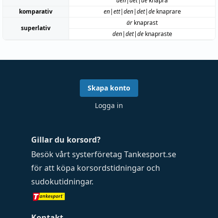
den|det|de
knapra
komparativ
en|ett|den|det|de
knaprare
är
knaprast
superlativ
den|det|de
knapraste
Skapa konto
Logga in
Gillar du korsord?
Besök vårt systerföretag
Tankesport.se
för att köpa
korsordstidningar
och
sudokutidningar
.
Kontakt