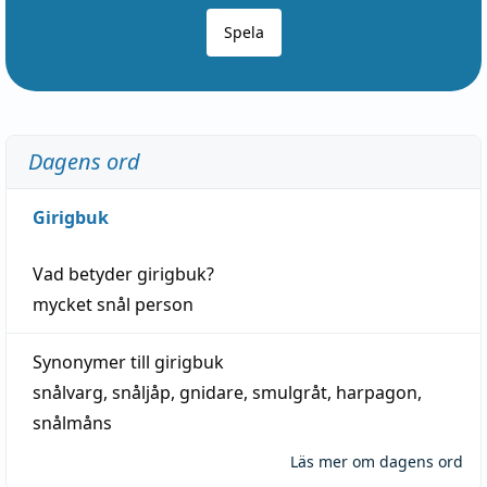
Spela
Dagens ord
Girigbuk
Vad betyder
girigbuk
?
mycket
snål
person
Synonymer till
girigbuk
snålvarg
,
snåljåp
,
gnidare
,
smulgråt
,
harpagon
,
snålmåns
Läs mer om dagens ord