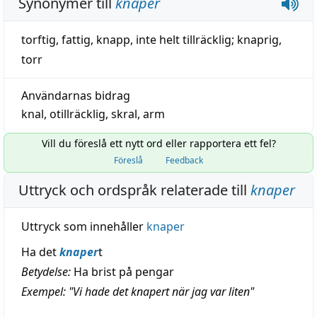
Synonymer till
knaper
torftig
,
fattig
,
knapp
,
inte helt tillräcklig
;
knaprig
,
torr
Användarnas bidrag
knal
,
otillräcklig
,
skral
,
arm
Vill du föreslå ett nytt ord eller rapportera ett fel?
Föreslå
Feedback
Uttryck och ordspråk relaterade till
knaper
Uttryck som innehåller
knaper
Ha det
knaper
t
Betydelse:
Ha brist på pengar
Exempel: "Vi hade det knapert när jag var liten"