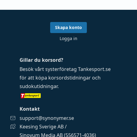
Skapa konto
Logga in
Gillar du korsord?
Besök vårt systerföretag
Tankesport.se
för att köpa
korsordstidningar
och
sudokutidningar
.
Kontakt
support@synonymer.se
Keesing Sverige AB /
Sinovum Media AB (556571-4036)