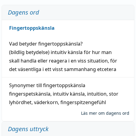
Dagens ord
Fingertoppskänsla
Vad betyder
fingertoppskänsla
?
(
bildlig
betydelse)
intuitiv
känsla
för hur man
skall
handla
eller
reagera
i en viss
situation
, för
det väsentliga i ett visst
sammanhang
etcetera
Synonymer till
fingertoppskänsla
fingerspetskänsla
,
intuitiv känsla
,
intuition
,
stor
lyhördhet
,
väderkorn
,
fingerspitzengefühl
Läs mer om dagens ord
Dagens uttryck