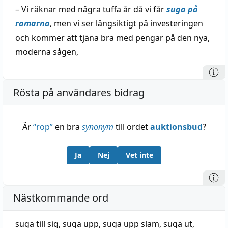
– Vi räknar med några tuffa år då vi får
suga på
ramarna
, men vi ser långsiktigt på investeringen
och kommer att tjäna bra med pengar på den nya,
moderna sågen,
Rösta på användares bidrag
Är
“
rop
”
en bra
synonym
till ordet
auktionsbud
?
Ja
Nej
Vet inte
Nästkommande ord
suga till sig
,
suga upp
,
suga upp slam
,
suga ut
,