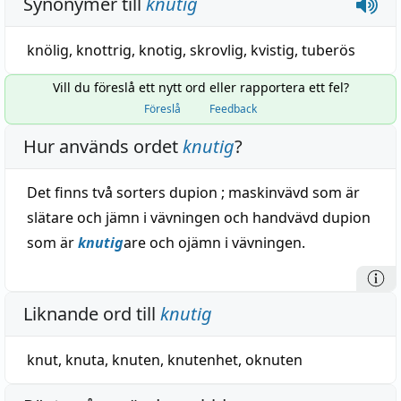
Synonymer till
knutig
knölig
,
knottrig
,
knotig
,
skrovlig
,
kvistig
,
tuberös
Vill du föreslå ett nytt ord eller rapportera ett fel?
Föreslå
Feedback
Hur används ordet
knutig
?
Det finns två sorters dupion ; maskinvävd som är
slätare och jämn i vävningen och handvävd dupion
som är
knutig
are och ojämn i vävningen.
Liknande ord till
knutig
knut
,
knuta
,
knuten
,
knutenhet
,
oknuten