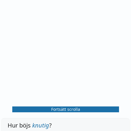
Fortsätt scrolla
Hur böjs
knutig
?