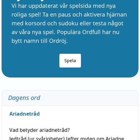
Vi har uppdaterat vår spelsida med nya
roliga spel! Ta en paus och aktivera hjärnan
med korsord och sudoku eller testa något
av våra nya spel. Populära Ordfull har nu
bytt namn till Ordröj.
Spela
Dagens ord
Ariadnetråd
Vad betyder
ariadnetråd
?
ledtråd
(ur svårigheter) (efter myten om Ariadne