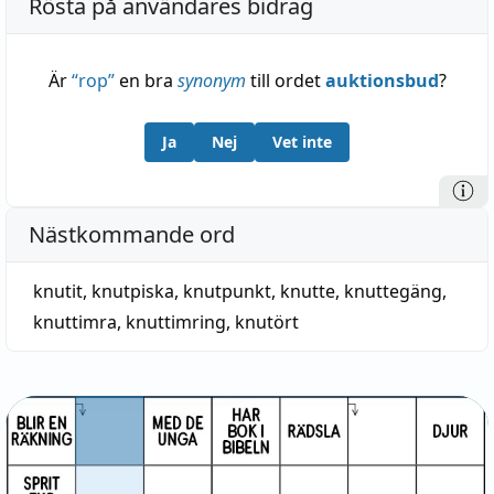
Rösta på användares bidrag
Är
“
rop
”
en bra
synonym
till ordet
auktionsbud
?
Ja
Nej
Vet inte
Nästkommande ord
knutit
,
knutpiska
,
knutpunkt
,
knutte
,
knuttegäng
,
knuttimra
,
knuttimring
,
knutört