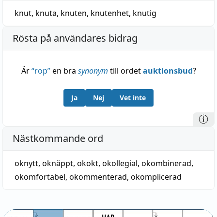
knut
,
knuta
,
knuten
,
knutenhet
,
knutig
Rösta på användares bidrag
Är
“
rop
”
en bra
synonym
till ordet
auktionsbud
?
Ja
Nej
Vet inte
Nästkommande ord
oknytt
,
oknäppt
,
okokt
,
okollegial
,
okombinerad
,
okomfortabel
,
okommenterad
,
okomplicerad