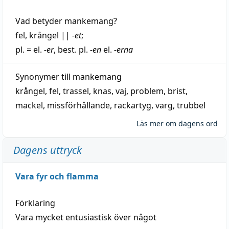
Vad betyder
mankemang
?
fel
,
krångel
||
-et
;
pl. = el.
-er
, best. pl.
-en
el.
-erna
Synonymer till
mankemang
krångel
,
fel
,
trassel
,
knas
,
vaj
,
problem
,
brist
,
mackel
,
missförhållande
,
rackartyg
,
varg
,
trubbel
Läs mer om dagens ord
Dagens uttryck
Vara fyr och flamma
Förklaring
Vara mycket entusiastisk över något