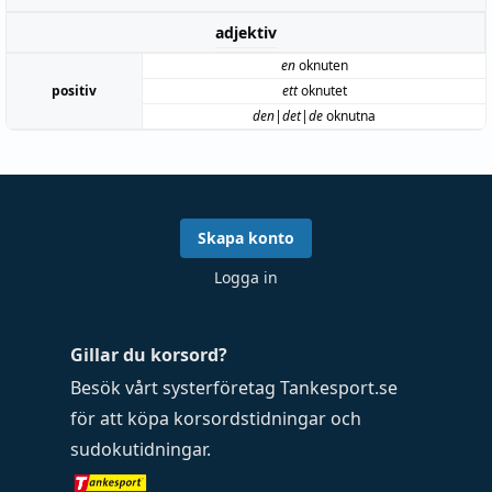
adjektiv
en
oknuten
positiv
ett
oknutet
den|det|de
oknutna
Skapa konto
Logga in
Gillar du korsord?
Besök vårt systerföretag
Tankesport.se
för att köpa
korsordstidningar
och
sudokutidningar
.