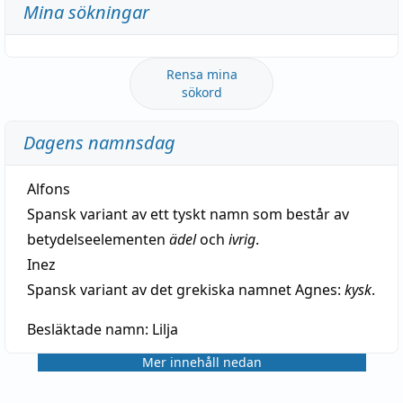
Mina sökningar
Rensa mina
sökord
Dagens namnsdag
Alfons
Spansk variant av ett tyskt namn som består av
betydelseelementen
ädel
och
ivrig
.
Inez
Spansk variant av det grekiska namnet Agnes:
kysk
.
Besläktade namn:
Lilja
Mer innehåll nedan