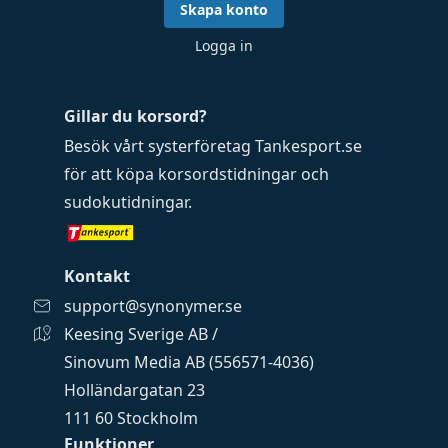
Skapa konto
Logga in
Gillar du korsord?
Besök vårt systerföretag
Tankesport.se
för att köpa
korsordstidningar
och
sudokutidningar
.
Kontakt
support@synonymer.se
Keesing Sverige AB /
Sinovum Media AB (556571-4036)
Holländargatan 23
111 60 Stockholm
Funktioner