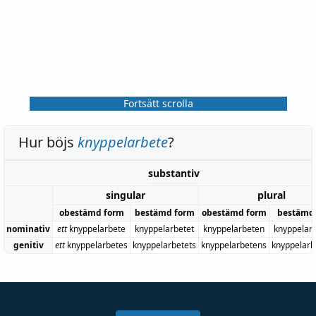
Fortsätt scrolla
Hur böjs
knyppelarbete
?
substantiv
singular
plural
obestämd form
bestämd form
obestämd form
bestämd
nominativ
ett
knyppelarbete
knyppelarbetet
knyppelarbeten
knyppelar
genitiv
ett
knyppelarbetes
knyppelarbetets
knyppelarbetens
knyppelarb