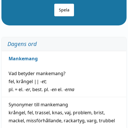
Spela
Dagens ord
Mankemang
Vad betyder
mankemang
?
fel
,
krångel
||
-et
;
pl. = el.
-er
, best. pl.
-en
el.
-erna
Synonymer till
mankemang
krångel
,
fel
,
trassel
,
knas
,
vaj
,
problem
,
brist
,
mackel
,
missförhållande
,
rackartyg
,
varg
,
trubbel