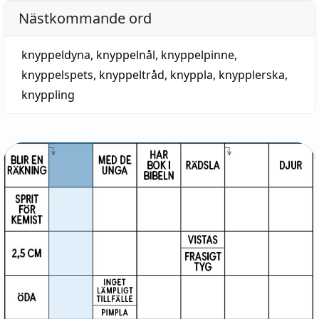
Nästkommande ord
knyppeldyna
,
knyppelnål
,
knyppelpinne
,
knyppelspets
,
knyppeltråd
,
knyppla
,
knypplerska
,
knyppling