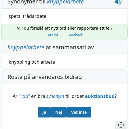
Synonymer till
knyppelarbete
spets
,
trådarbete
Vill du föreslå ett nytt ord eller rapportera ett fel?
Föreslå
Feedback
knyppelarbete
är sammansatt av
knyppling
och
arbete
Rösta på användares bidrag
Är
“
rop
”
en bra
synonym
till ordet
auktionsbud
?
Ja
Nej
Vet inte