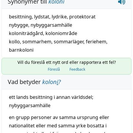
Synonymer till
koloni
besittning
,
lydstat
,
lydrike
,
protektorat
nybygge
,
nybyggarsamhälle
koloniträdgård
,
koloniområde
kollo
,
sommarhem
,
sommarläger
,
feriehem
,
barnkoloni
Vill du föreslå ett nytt ord eller rapportera ett fel?
Föreslå
Feedback
Vad betyder
kolon
i
?
ett lands
besittning
i annan
världsdel
;
nybyggarsamhälle
en grupp
personer
av samma
ursprung
eller
nationalitet
eller med samma
yrke
bosatta i