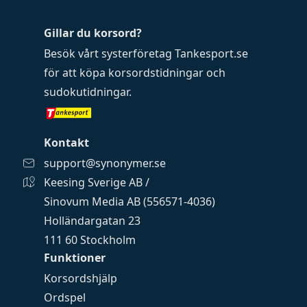
Gillar du korsord?
Besök vårt systerföretag
Tankesport.se
för att köpa
korsordstidningar
och
sudokutidningar
.
Kontakt
support@synonymer.se
Keesing Sverige AB /
Sinovum Media AB (556571-4036)
Holländargatan 23
111 60 Stockholm
Funktioner
Korsordshjälp
Ordspel