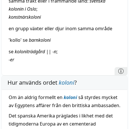
samma
trakt
eller i
främmande
land
:
svenska
kolonin i Oslo
;
konstnärskoloni
en grupp växter eller
djur
inom samma
område
'
kollo
' se
barnkoloni
se
koloniträdgård
||
-
n
;
-er
Hur används ordet
koloni
?
Om än aldrig formellt en
koloni
så styrdes mycket
av Egyptens affärer från den brittiska ambassaden.
Det spanska Amerika präglades i likhet med det
tidigmoderna Europa av en cementerad