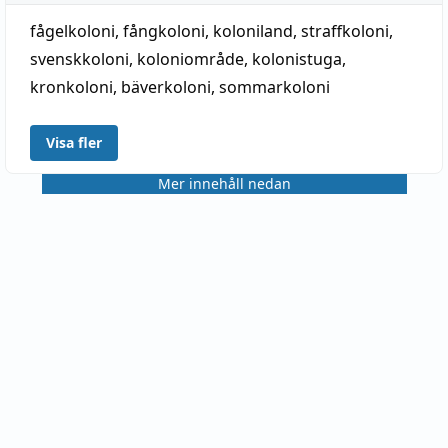
fågelkoloni
,
fångkoloni
,
koloniland
,
straffkoloni
,
svenskkoloni
,
koloniområde
,
kolonistuga
,
kronkoloni
,
bäverkoloni
,
sommarkoloni
Visa fler
Mer innehåll nedan