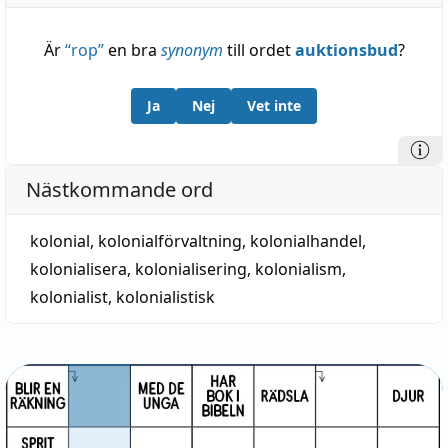
Är
“
rop
”
en bra
synonym
till ordet
auktionsbud
?
Ja
Nej
Vet inte
Nästkommande ord
kolonial
,
kolonialförvaltning
,
kolonialhandel
,
kolonialisera
,
kolonialisering
,
kolonialism
,
kolonialist
,
kolonialistisk