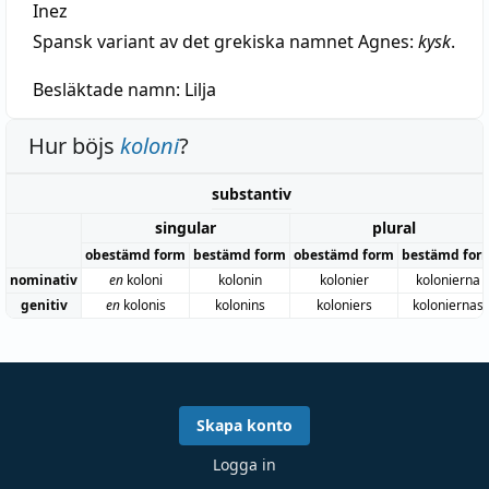
Inez
Spansk variant av det grekiska namnet Agnes:
kysk
.
Besläktade namn:
Lilja
Hur böjs
koloni
?
substantiv
singular
plural
obestämd form
bestämd form
obestämd form
bestämd for
nominativ
en
koloni
kolonin
kolonier
kolonierna
genitiv
en
kolonis
kolonins
koloniers
koloniernas
Skapa konto
Logga in