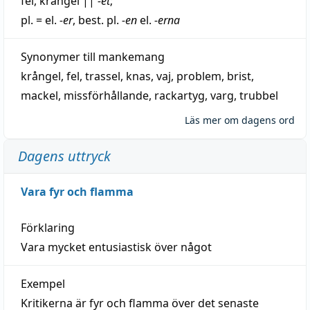
fel
,
krångel
||
-et
;
pl. = el.
-er
, best. pl.
-en
el.
-erna
Synonymer till
mankemang
krångel
,
fel
,
trassel
,
knas
,
vaj
,
problem
,
brist
,
mackel
,
missförhållande
,
rackartyg
,
varg
,
trubbel
Läs mer om dagens ord
Dagens uttryck
Vara fyr och flamma
Förklaring
Vara mycket entusiastisk över något
Exempel
Kritikerna är fyr och flamma över det senaste