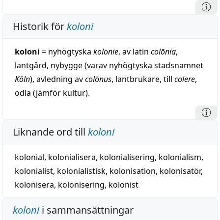
Historik för
koloni
koloni
= nyhögtyska
kolonie
, av latin
colōnia
,
lantgård, nybygge (varav nyhögtyska stadsnamnet
Köln
), avledning av
colōnus
, lantbrukare, till
colere
,
odla (jämför kultur).
Liknande ord till
koloni
kolonial
,
kolonialisera
,
kolonialisering
,
kolonialism
,
kolonialist
,
kolonialistisk
,
kolonisation
,
kolonisatör
,
kolonisera
,
kolonisering
,
kolonist
koloni
i sammansättningar