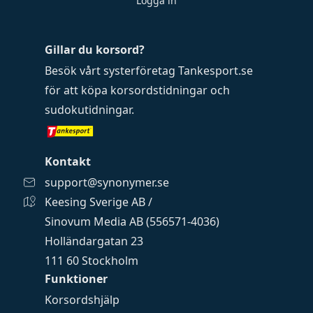
Logga in
Gillar du korsord?
Besök vårt systerföretag
Tankesport.se
för att köpa
korsordstidningar
och
sudokutidningar
.
Kontakt
support@synonymer.se
Keesing Sverige AB /
Sinovum Media AB (556571-4036)
Holländargatan 23
111 60 Stockholm
Funktioner
Korsordshjälp