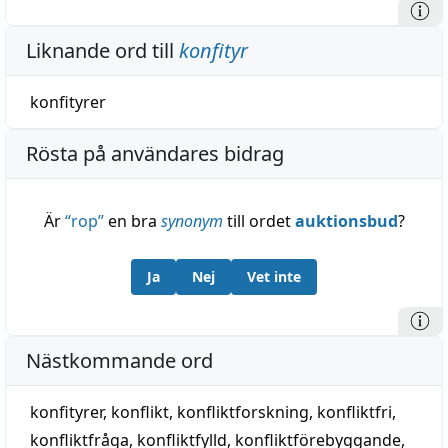
Liknande ord till
konfityr
konfityrer
Rösta på användares bidrag
Är
“
rop
”
en bra
synonym
till ordet
auktionsbud
?
Ja
Nej
Vet inte
Nästkommande ord
konfityrer
,
konflikt
,
konfliktforskning
,
konfliktfri
,
konfliktfråga
,
konfliktfylld
,
konfliktförebyggande
,