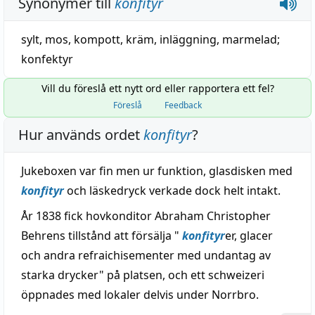
Synonymer till
konfityr
sylt
,
mos
,
kompott
,
kräm
,
inläggning
,
marmelad
;
konfektyr
Vill du föreslå ett nytt ord eller rapportera ett fel?
Föreslå
Feedback
Hur används ordet
konfityr
?
Jukeboxen var fin men ur funktion, glasdisken med
konfityr
och läskedryck verkade dock helt intakt.
År 1838 fick hovkonditor Abraham Christopher
Behrens tillstånd att försälja "
konfityr
er, glacer
och andra refraichisementer med undantag av
starka drycker" på platsen, och ett schweizeri
öppnades med lokaler delvis under Norrbro.