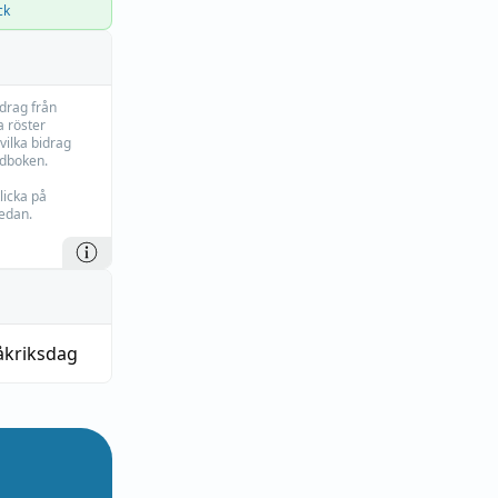
ck
idrag från
 röster
vilka bidrag
rdboken.
licka på
edan.
åkriksdag