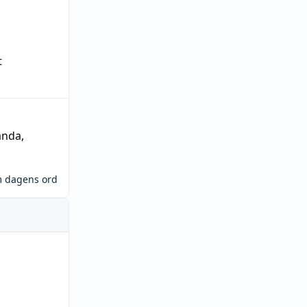
t
ända
,
m dagens ord