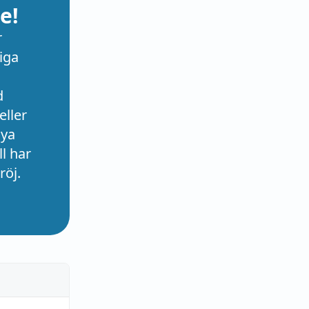
e!
r
iga
d
eller
nya
l har
röj.