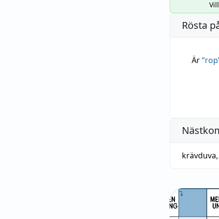
Vil
Rösta p
Är
“
rop
Nästko
krävduva