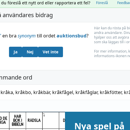
l du föreslå ett nytt ord eller rapportera ett fel?
Föreslå
Feedba
å användares bidrag
Här kan du rösta på b
andra användare. Dina
”
en bra
synonym
till ordet
auktionsbud
?
hjälper oss att avgöra 
som ska läggas till i o
För mer information, k
Ja
Nej
Vet inte
informations-ikonen n
mmande ord
,
kråka
,
kråkbo
,
kråkbär
,
kråkfågel
,
kråkfåglar
,
kråkfötter
,
kr
Nya spel på