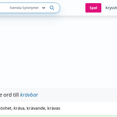
Spel
Kryssh
Svenska Synonymer
 ord till
krävbar
löshet
,
kräva
,
krävande
,
krävas