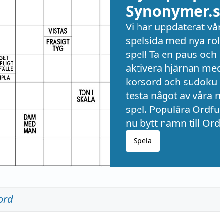
Synonymer.s
Vi har uppdaterat vå
spelsida med nya rol
spel! Ta en paus och
aktivera hjärnan me
korsord och sudoku 
testa något av våra 
spel. Populära Ordful
nu bytt namn till Ord
Spela
ord