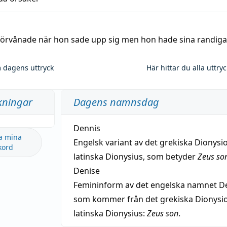
 förvånade när hon sade upp sig men hon hade sina randiga
 dagens uttryck
Här hittar du alla uttry
kningar
Dagens namnsdag
Dennis
a mina
Engelsk variant av det grekiska Dionysio
kord
latinska Dionysius, som betyder
Zeus so
Denise
Femininform av det engelska namnet De
som kommer från det grekiska Dionysios
latinska Dionysius:
Zeus son
.