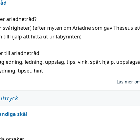
råd
der
ariadnetråd
?
r svårigheter) (efter myten om Ariadne som gav Theseus et
 till
hjälp
att
hitta
ut ur labyrinten)
 till
ariadnetråd
ägledning
,
ledning
,
uppslag
,
tips
,
vink
,
spår
,
hjälp
,
uppslags
ydning,
tipset
,
hint
Läs mer o
uttryck
andiga skäl
g
lda orsaker