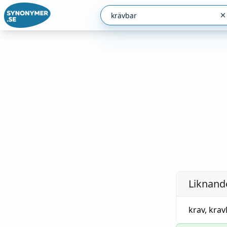
Liknande
krav
,
krav