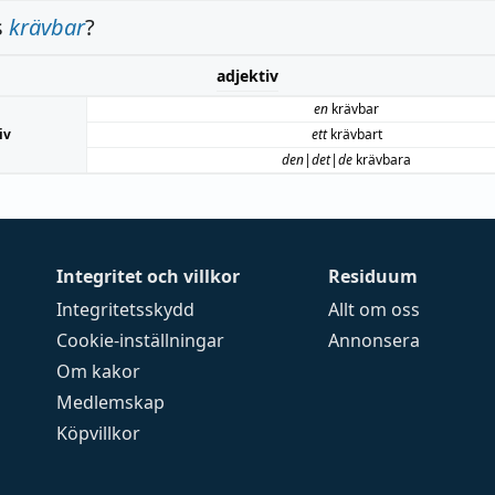
s
krävbar
?
adjektiv
en
krävbar
iv
ett
krävbart
den|det|de
krävbara
Integritet och villkor
Residuum
Integritetsskydd
Allt om oss
Cookie-inställningar
Annonsera
Om kakor
Medlemskap
Köpvillkor