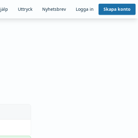
jälp
Uttryck
Nyhetsbrev
Logga in
Skapa konto