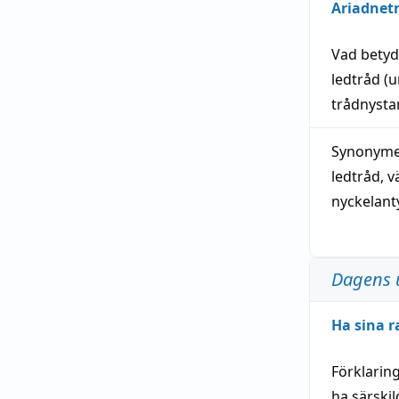
Ariadnet
Vad bety
ledtråd
(u
trådnystan
Synonymer
ledtråd
,
v
nyckelant
Dagens 
Ha sina r
Förklarin
ha särski