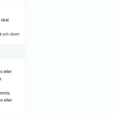
 skäl
ck och idiom
s eller
n
.
nnis,
 eller