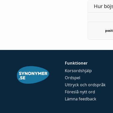
Hur böj
posit
Funktioner
Korsordshjälp
Ordspel
Uttryck och ordspråk
Föreslå nytt ord
Lämna feedback