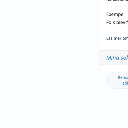
Exempel
Folk blev
Läs mer om
Mina sö
Rens
sö