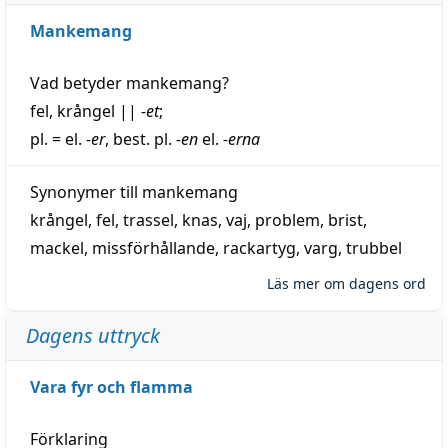
Mankemang
Vad betyder
mankemang
?
fel
,
krångel
||
-et
;
pl. = el.
-er
, best. pl.
-en
el.
-erna
Synonymer till
mankemang
krångel
,
fel
,
trassel
,
knas
,
vaj
,
problem
,
brist
,
mackel
,
missförhållande
,
rackartyg
,
varg
,
trubbel
Läs mer om dagens ord
Dagens uttryck
Vara fyr och flamma
Förklaring