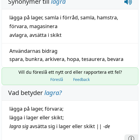
Synonymer till
lagra
lägga på lager
,
samla i förråd
,
samla
,
hamstra
,
förvara
,
magasinera
avlagra
,
avsätta i skikt
Användarnas bidrag
spara
,
bunkra
,
arkivera
,
hopa
,
tesaurera
,
bevara
Vill du föreslå ett nytt ord eller rapportera ett fel?
Föreslå
Feedback
Vad betyder
lagra
?
lägga på
lager
,
förvara
;
lägga i
lager
eller
skikt
;
lagra sig
avsätta
sig i
lager
eller
skikt
||
-
de