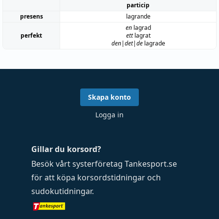
particip
presens
lagrande
en
lagrad
perfekt
ett
lagrat
den|det|de
lagrade
Skapa konto
Logga in
Gillar du korsord?
Besök vårt systerföretag
Tankesport.se
för att köpa
korsordstidningar
och
sudokutidningar
.