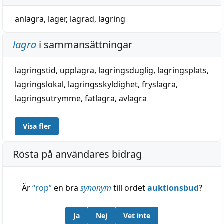
anlagra
,
lager
,
lagrad
,
lagring
lagra
i sammansättningar
lagringstid
,
upplagra
,
lagringsduglig
,
lagringsplats
,
lagringslokal
,
lagringsskyldighet
,
fryslagra
,
lagringsutrymme
,
fatlagra
,
avlagra
Visa fler
Rösta på användares bidrag
Är
“
rop
”
en bra
synonym
till ordet
auktionsbud
?
Ja
Nej
Vet inte