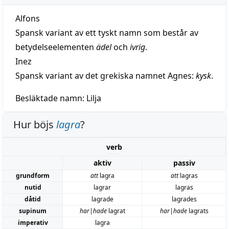
Alfons
Spansk variant av ett tyskt namn som består av
betydelseelementen
ädel
och
ivrig
.
Inez
Spansk variant av det grekiska namnet Agnes:
kysk
.
Besläktade namn:
Lilja
Hur böjs
lagra
?
verb
aktiv
passiv
grundform
att
lagra
att
lagras
nutid
lagrar
lagras
dåtid
lagrade
lagrades
supinum
har|hade
lagrat
har|hade
lagrats
imperativ
lagra