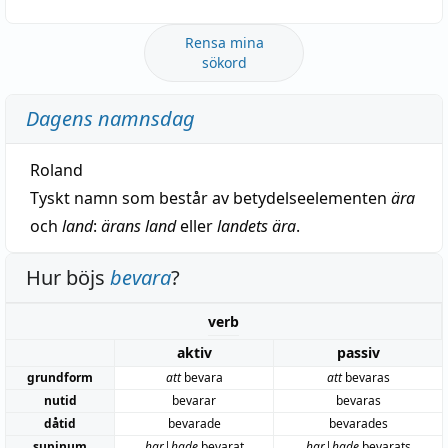
Rensa mina
sökord
Dagens namnsdag
Roland
Tyskt namn som består av betydelseelementen
ära
och
land
:
ärans land
eller
landets ära
.
Hur böjs
bevara
?
verb
aktiv
passiv
grundform
att
bevara
att
bevaras
nutid
bevarar
bevaras
dåtid
bevarade
bevarades
supinum
har|hade
bevarat
har|hade
bevarats