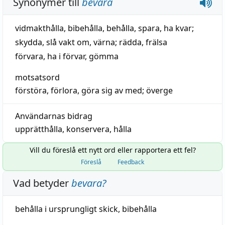
Synonymer till
bevara
vidmakthålla
,
bibehålla
,
behålla
,
spara
,
ha kvar
;
skydda
,
slå vakt om
,
värna
;
rädda
,
frälsa
förvara
,
ha i förvar
,
gömma
motsatsord
förstöra
,
förlora
,
göra sig av med
;
överge
Användarnas bidrag
upprätthålla
,
konservera
,
hålla
Vill du föreslå ett nytt ord eller rapportera ett fel?
Föreslå
Feedback
Vad betyder
bevara
?
behålla
i ursprungligt
skick
,
bibehålla