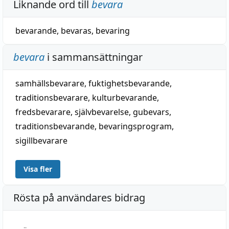
Liknande ord till
bevara
bevarande
,
bevaras
,
bevaring
bevara
i sammansättningar
samhällsbevarare
,
fuktighetsbevarande
,
traditionsbevarare
,
kulturbevarande
,
fredsbevarare
,
självbevarelse
,
gubevars
,
traditionsbevarande
,
bevaringsprogram
,
sigillbevarare
Visa fler
Rösta på användares bidrag