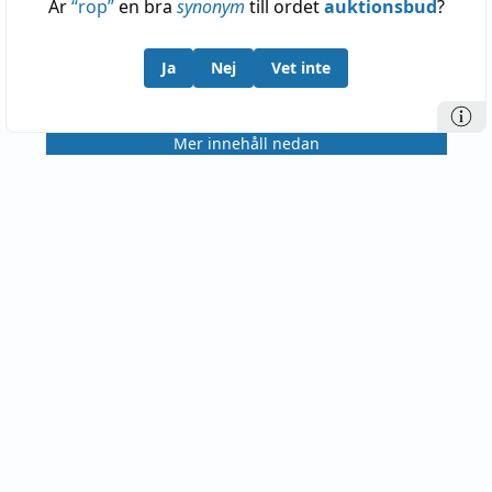
Är
“
rop
”
en bra
synonym
till ordet
auktionsbud
?
Ja
Nej
Vet inte
Mer innehåll nedan