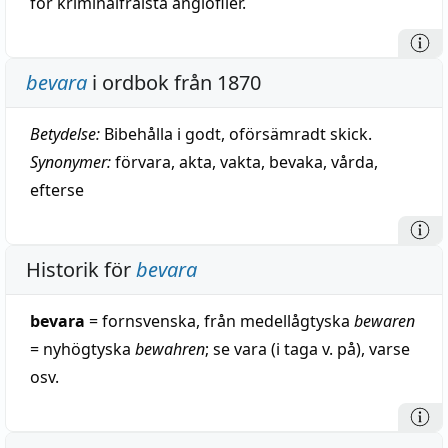
för kriminalfrälsta anglofiler.
bevara
i ordbok från 1870
Betydelse:
Bibehålla i godt, oförsämradt skick.
Synonymer:
förvara
,
akta
,
vakta
,
bevaka
,
vårda
,
efterse
Historik för
bevara
bevara
= fornsvenska, från medellågtyska
bewaren
= nyhögtyska
bewahren
; se vara (i taga v. på), varse
osv.