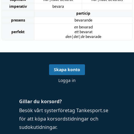
imperativ
bevara
particip
presens
bevarande
en
bevarad
perfekt
ett
bevarat
den|det|de
bevarade
Skapa konto
Logga in
Gillar du korsord?
Besök vårt systerföretag
Tankesport.se
för att köpa
korsordstidningar
och
sudokutidningar
.