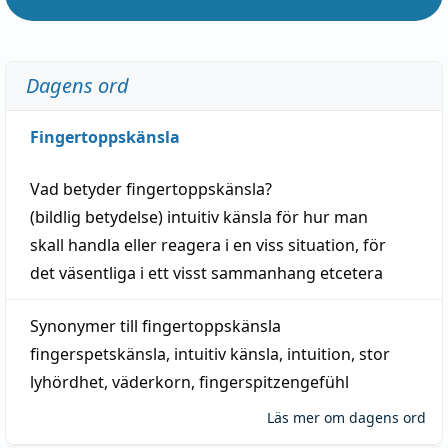
Dagens ord
Fingertoppskänsla
Vad betyder
fingertoppskänsla
?
(
bildlig
betydelse)
intuitiv
känsla
för hur man
skall
handla
eller
reagera
i en viss
situation
, för
det väsentliga i ett visst
sammanhang
etcetera
Synonymer till
fingertoppskänsla
fingerspetskänsla
,
intuitiv känsla
,
intuition
,
stor
lyhördhet
,
väderkorn
,
fingerspitzengefühl
Läs mer om dagens ord