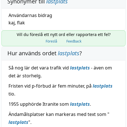
Synonymer till
lastplats
Användarnas bidrag
kaj
,
flak
Vill du föreslå ett nytt ord eller rapportera ett fel?
Föreslå
Feedback
Hur används ordet
lastplats
?
Så nog lär det vara trafik vid
lastplats
- även om
det är storhelg.
Fristen vid p-förbud är fem minuter, på
lastplats
tio.
1955 upphörde Itranite som
lastplats
.
Ändamålsplatser kan markeras med text som "
lastplats
".