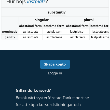
Hur böjs
lastplats
?
substantiv
singular
plural
obestämd form
bestämd form
obestämd form
bestämd for
nominativ
en
lastplats
lastplatsen
lastplatser
lastplatserna
genitiv
en
lastplats
lastplatsens
lastplatsers
lastplatserna
Skapa konto
Logga in
Gillar du korsord?
Besök vårt systerföretag
Tankesport.se
för att köpa
korsordstidningar
och