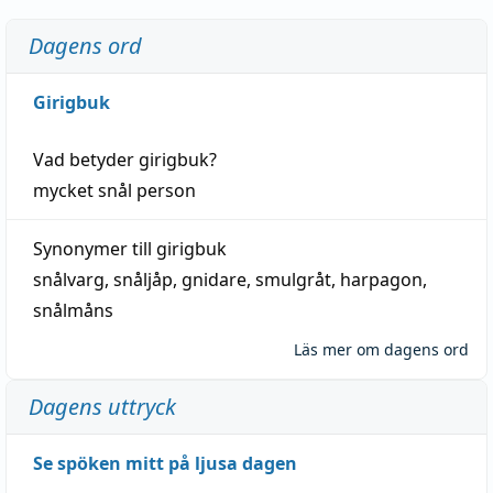
Dagens ord
Girigbuk
Vad betyder
girigbuk
?
mycket
snål
person
Synonymer till
girigbuk
snålvarg
,
snåljåp
,
gnidare
,
smulgråt
,
harpagon
,
snålmåns
Läs mer om dagens ord
Dagens uttryck
Se spöken mitt på ljusa dagen