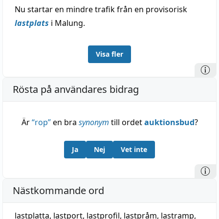
Nu startar en mindre trafik från en provisorisk
lastplats
i Malung.
Visa fler
Rösta på användares bidrag
Är
“
rop
”
en bra
synonym
till ordet
auktionsbud
?
Ja
Nej
Vet inte
Nästkommande ord
lastplatta
,
lastport
,
lastprofil
,
lastpråm
,
lastramp
,