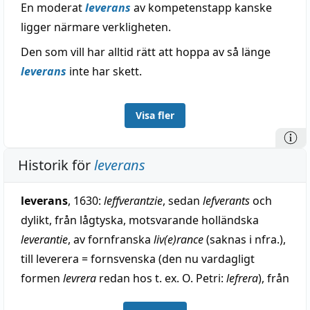
En moderat
leverans
av kompetenstapp kanske
ligger närmare verkligheten.
Den som vill har alltid rätt att hoppa av så länge
leverans
inte har skett.
Visa fler
Historik för
leverans
leverans
, 1630:
leffverantzie
, sedan
lefverants
och
dylikt, från lågtyska, motsvarande holländska
leverantie
, av fornfranska
liv(e)rance
(saknas i nfra.),
till leverera = fornsvenska (den nu vardagligt
formen
levrera
redan hos t. ex. O. Petri:
lefrera
), från
medellågtyska
leverêren
= medelhögtyska
lievern