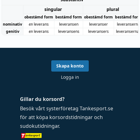
singular
plural
obestämd form
bestämd form
obestämd form
bestämd for
nominativ
en
leverans
leveransen
leveranser
leveranserna
genitiv
en
leverans
leveransens
leveransers
leveranserna
Skapa konto
Logga in
Gillar du korsord?
Besök vårt systerföretag
Tankesport.se
för att köpa
korsordstidningar
och
sudokutidningar
.