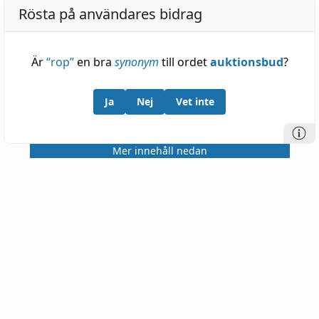
Rösta på användares bidrag
Är
“
rop
”
en bra
synonym
till ordet
auktionsbud
?
Ja
Nej
Vet inte
Mer innehåll nedan