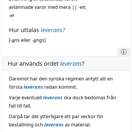
avlämnade
varor
med mera
||
-
en
;
-
er
Hur uttalas
leverans
?
[-
a
ns eller -
a
ngs]
Hur används ordet
leverans
?
Däremot har den syriska regimen antytt att en
första
leverans
redan kommit.
Varje eventuell
leverans
ska dock bedömas från
fall till fall.
Därpå tar det ytterligare ett par veckor för
beställning och
leverans
av material.