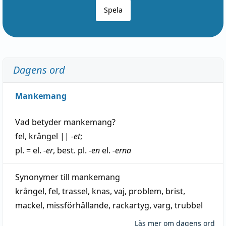
Spela
Dagens ord
Mankemang
Vad betyder
mankemang
?
fel
,
krångel
||
-et
;
pl. = el.
-er
, best. pl.
-en
el.
-erna
Synonymer till
mankemang
krångel
,
fel
,
trassel
,
knas
,
vaj
,
problem
,
brist
,
mackel
,
missförhållande
,
rackartyg
,
varg
,
trubbel
Läs mer om dagens ord