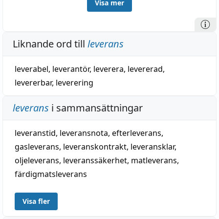
Visa mer
(nyhögtyska
liefern
), medellågtyska
leveren
, varifrån
äldre nysvenska
lefra
(t. ex. Bib. j 1541); av franska
livrer
= italienska
liv(e)rare
, av latin
līberāre
, befria,
Liknande ord till
leverans
lossa, till
līber
, fri; jämför livré. — Leverantör, 1791:
-
eur
, till äldre
lefverant
, 1730 = nyhögtyska
lieferant
;
leverabel
,
leverantör
,
leverera
,
levererad
,
saknas i fra.
levererbar
,
leverering
leverans
i sammansättningar
leveranstid
,
leveransnota
,
efterleverans
,
gasleverans
,
leveranskontrakt
,
leveransklar
,
oljeleverans
,
leveranssäkerhet
,
matleverans
,
färdigmatsleverans
Visa fler