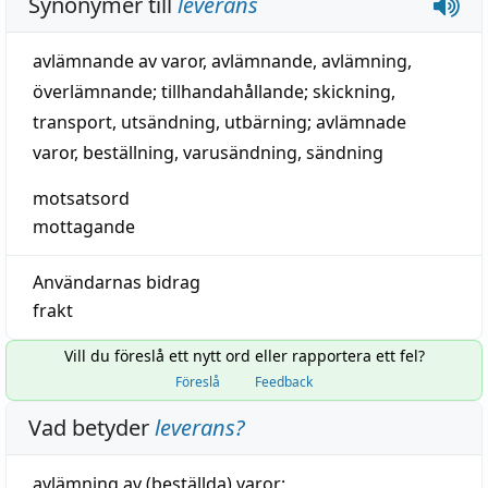
Synonymer till
leverans
avlämnande av varor
,
avlämnande
,
avlämning
,
överlämnande
;
tillhandahållande
;
skickning
,
transport
,
utsändning
,
utbärning
;
avlämnade
varor
,
beställning
,
varusändning
,
sändning
motsatsord
mottagande
Användarnas bidrag
frakt
Vill du föreslå ett nytt ord eller rapportera ett fel?
Föreslå
Feedback
Vad betyder
leverans
?
avlämning
av (beställda)
varor
;