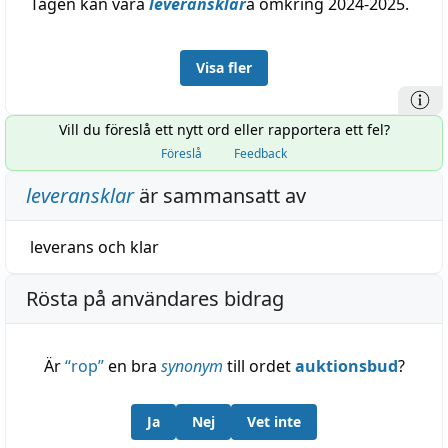
Tågen kan vara
leveransklar
a omkring 2024-2025.
Visa fler
Vill du föreslå ett nytt ord eller rapportera ett fel?
Föreslå
Feedback
leveransklar
är sammansatt av
leverans
och
klar
Rösta på användares bidrag
Är
“
rop
”
en bra
synonym
till ordet
auktionsbud
?
Ja
Nej
Vet inte