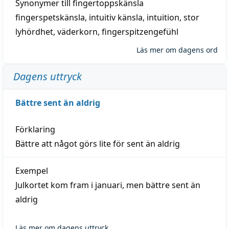
Synonymer till
fingertoppskänsla
fingerspetskänsla
,
intuitiv känsla
,
intuition
,
stor
lyhördhet
,
väderkorn
,
fingerspitzengefühl
Läs mer om dagens ord
Dagens uttryck
Bättre sent än aldrig
Förklaring
Bättre att något görs lite för sent än aldrig
Exempel
Julkortet kom fram i januari, men bättre sent än
aldrig
Läs mer om dagens uttryck