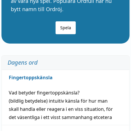
av våra nya spel. Populära Ordfull har nu
bytt namn till Ordröj.
Spela
Dagens ord
Fingertoppskänsla
Vad betyder
fingertoppskänsla
?
(
bildlig
betydelse)
intuitiv
känsla
för hur man
skall
handla
eller
reagera
i en viss
situation
, för
det väsentliga i ett visst
sammanhang
etcetera