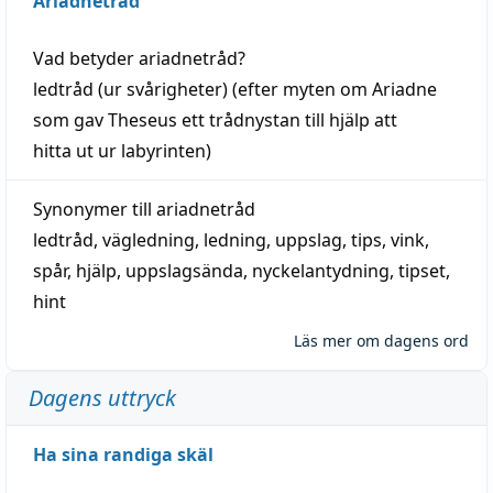
Ariadnetråd
Vad betyder
ariadnetråd
?
ledtråd
(ur svårigheter) (efter myten om Ariadne
som gav Theseus ett trådnystan till
hjälp
att
hitta
ut ur labyrinten)
Synonymer till
ariadnetråd
ledtråd
,
vägledning
,
ledning
,
uppslag
,
tips
,
vink
,
spår
,
hjälp
,
uppslagsända
, nyckelantydning,
tipset
,
hint
Läs mer om dagens ord
Dagens uttryck
Ha sina randiga skäl