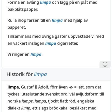
Forma en avlång
limpa
och lägg på en plåt med
bakplåtspapper.
Rulla ihop färsen till en
limpa
med hjälp av
papperet.
Tillsammans med övriga gäster uppvaktade vi med
en vackert inslagen
limpa
cigarretter.
Vi ringer en
limpa
.
Historik för
limpa
limpa
, Gustaf II Adolf, förr även
-e-
=, ett, som det
tyckes, uteslutande svenskt ord; väl avljudsform till
norska
lumpe
,
lumpa
, tjockt flatbröd, engelska
dialekt
lump
, ett slags brödkaka, besläktat med