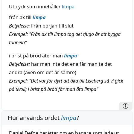
Uttryck som innehåller
limpa
från ax till
limpa
Betydelse:
Från början till slut
Exempel: "Från ax till limpa tog det tjugo år att bygga
tunneln"
i brist på bröd äter man
limpa
Betydelse:
har man inte det ena får man ta det
andra (även om det är sämre)
Exempel: "Det var för dyrt att åka till Liseberg så vi gick
på tivoli; i brist på bröd får man äta limpa"
Hur används ordet
limpa
?
Daniel Defoe berättar om en bagare som lade ut