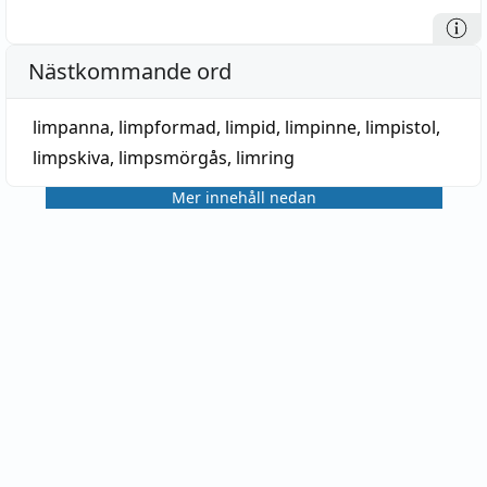
Nästkommande ord
limpanna
,
limpformad
,
limpid
,
limpinne
,
limpistol
,
limpskiva
,
limpsmörgås
,
limring
Mer innehåll nedan