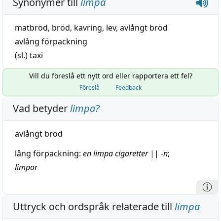
Synonymer till
limpa
matbröd
,
bröd
,
kavring
,
lev
,
avlångt bröd
avlång förpackning
(sl.)
taxi
Vill du föreslå ett nytt ord eller rapportera ett fel?
Föreslå
Feedback
Vad betyder
limpa
?
avlångt
bröd
lång
förpackning
:
en limpa cigaretter
||
-n
;
limpor
Uttryck och ordspråk relaterade till
limpa