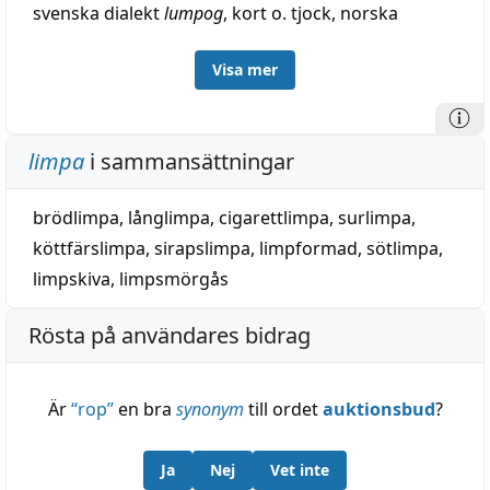
svenska dialekt
lumpog
, kort o. tjock, norska
lumpen
ds.; se för övrigt lump. Möjligen eger också
Visa mer
sammanhang rum med norska
limp
, kant, hörn,
lågtyska
limpe
, om de spetsiga hörnen på ett tyg.
limpa
i sammansättningar
brödlimpa
,
långlimpa
,
cigarettlimpa
,
surlimpa
,
köttfärslimpa
,
sirapslimpa
,
limpformad
,
sötlimpa
,
limpskiva
,
limpsmörgås
Rösta på användares bidrag
Är
“
rop
”
en bra
synonym
till ordet
auktionsbud
?
Ja
Nej
Vet inte