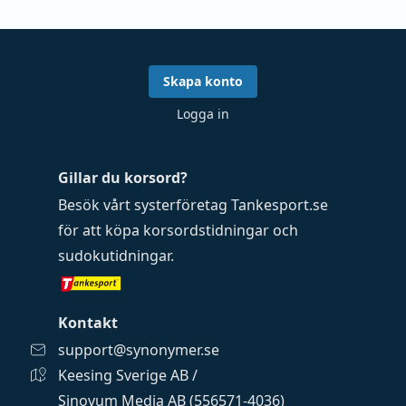
Skapa konto
Logga in
Gillar du korsord?
Besök vårt systerföretag
Tankesport.se
för att köpa
korsordstidningar
och
sudokutidningar
.
Kontakt
support@synonymer.se
Keesing Sverige AB /
Sinovum Media AB (556571-4036)