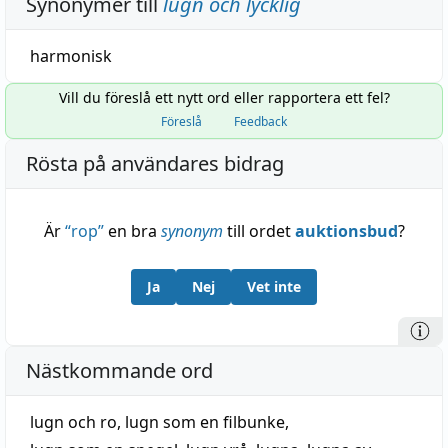
Synonymer till
lugn och lycklig
harmonisk
Vill du föreslå ett nytt ord eller rapportera ett fel?
Föreslå
Feedback
Rösta på användares bidrag
Är
“
rop
”
en bra
synonym
till ordet
auktionsbud
?
Ja
Nej
Vet inte
Nästkommande ord
lugn och ro
,
lugn som en filbunke
,