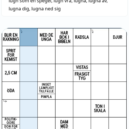
lugn som en spegel
,
lugn vrå
,
lugna
,
lugna av
,
lugna dig
,
lugna ned sig