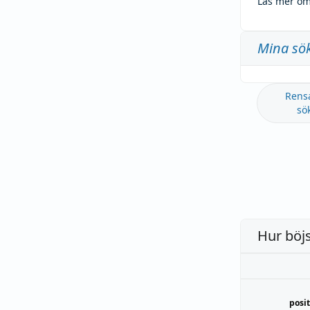
Läs mer om
Mina sö
Rens
sö
Hur böj
posit