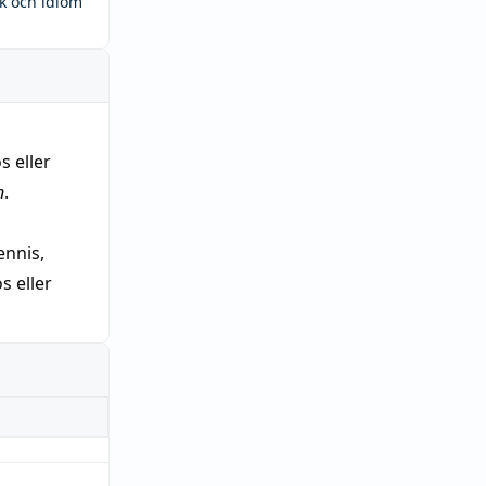
ck och idiom
s eller
n
.
nnis,
 eller