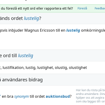
l du föreslå ett nytt ord eller rapportera ett fel?
Föreslå
Feedba
änds ordet
lustelig
?
gsvis inbjuder Magnus Ericsson till en
lustelig
omkörningsle
 ord till
lustelig
t
,
lustifikation
,
lustig
,
lustighet
,
olustig
,
olustighet
å användares bidrag
Här kan du rösta på b
andra användare. Dina
”
en bra
synonym
till ordet
auktionsbud
?
hjälper oss att avgöra 
som ska läggas till i o