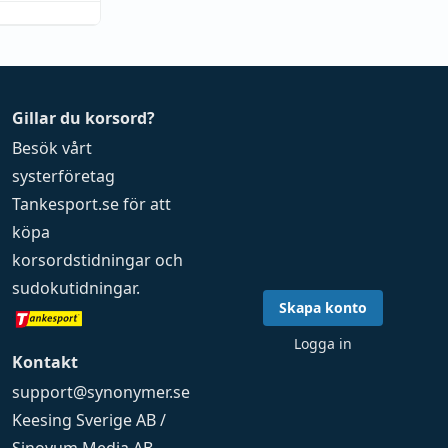
Gillar du korsord?
Besök vårt
systerföretag
Tankesport.se
för att
köpa
korsordstidningar
och
sudokutidningar
.
Skapa konto
Logga in
Kontakt
support@synonymer.se
Keesing Sverige AB /