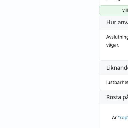
Vil
Hur anv
Avslutnin
vägar.
Liknande
lustbarhe
Rösta p
Är
“
rop