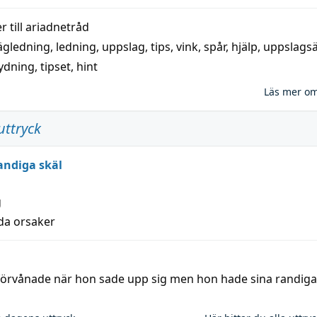
 till
ariadnetråd
ägledning
,
ledning
,
uppslag
,
tips
,
vink
,
spår
,
hjälp
,
uppslags
ydning,
tipset
,
hint
Läs mer o
uttryck
andiga skäl
g
lda orsaker
 förvånade när hon sade upp sig men hon hade sina randiga