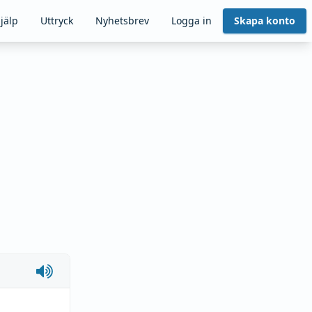
jälp
Uttryck
Nyhetsbrev
Logga in
Skapa konto