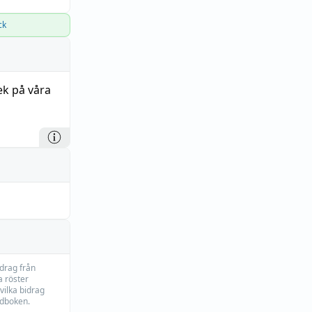
ck
k på våra
idrag från
 röster
vilka bidrag
rdboken.