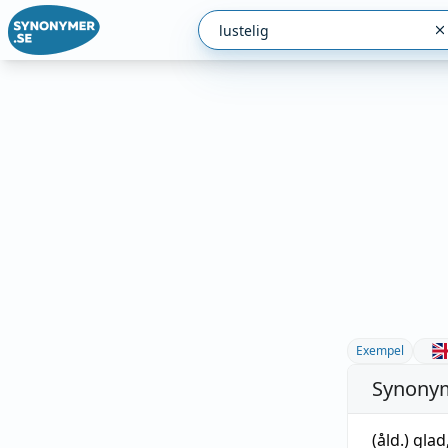
Exempel
Synonym
(åld.)
glad