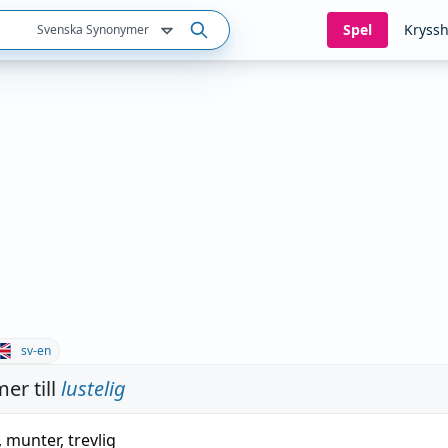
Spel
Kryssh
Svenska Synonymer
sv-en
er till
lustelig
,
munter
,
trevlig