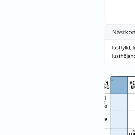
Nästko
lustfylld
,
l
lusthöjan