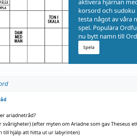
aktivera hjärnan me
korsord och sudoku 
testa något av våra 
spel. Populära Ordful
nu bytt namn till Ord
Spela
ord
råd
der
ariadnetråd
?
r svårigheter) (efter myten om Ariadne som gav Theseus et
 till
hjälp
att
hitta
ut ur labyrinten)