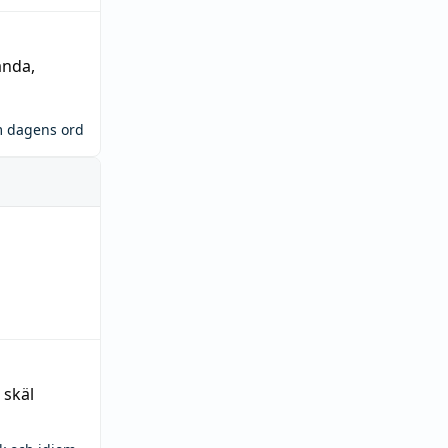
ända
,
m dagens ord
 skäl