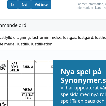
För mer information, k
Ja
Nej
Vet inte
informations-ikonen n
mmande ord
ustfylld dragning
,
lustförnimmelse
,
lustgas
,
lustgård
,
lusth
de medel
,
lustifik, lustifikation
Nya spel på
Synonymer.s
Vi har uppdaterat vå
spelsida med nya rol
spel! Ta en paus och