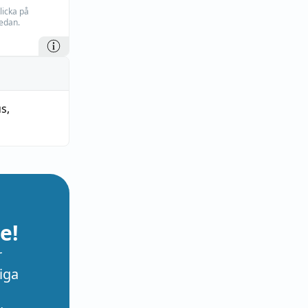
licka på
edan.
us
,
e!
r
iga