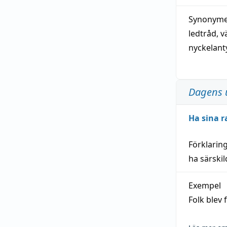
Synonymer
ledtråd
,
v
nyckelant
Dagens 
Ha sina r
Förklarin
ha särski
Exempel
Folk blev