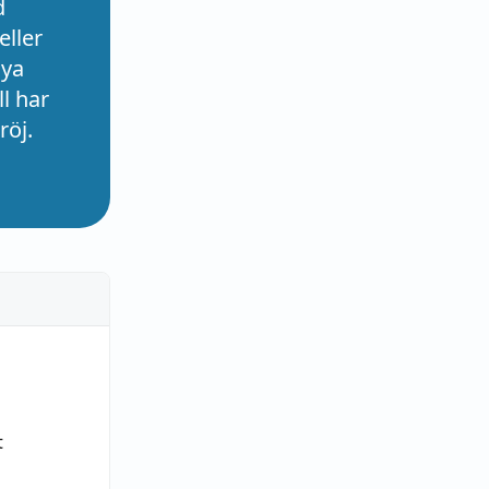
d
eller
nya
l har
röj.
t