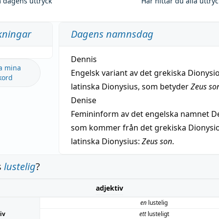
 dagens uttryck
Här hittar du alla uttry
kningar
Dagens namnsdag
Dennis
a mina
Engelsk variant av det grekiska Dionysio
kord
latinska Dionysius, som betyder
Zeus so
Denise
Femininform av det engelska namnet De
som kommer från det grekiska Dionysios
latinska Dionysius:
Zeus son
.
s
lustelig
?
adjektiv
en
lustelig
iv
ett
lusteligt