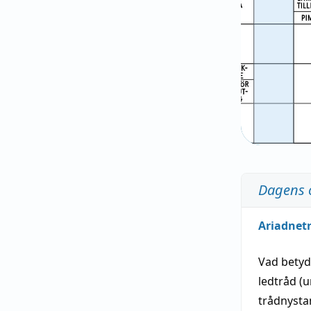
Dagens 
Ariadnet
Vad bety
ledtråd
(u
trådnystan