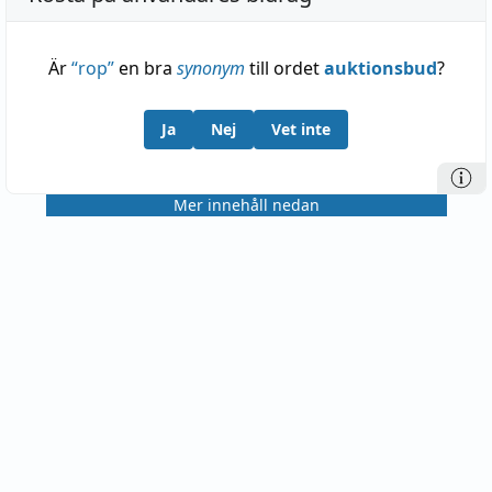
ävensom svenska
styggen
i samma betydelse —
Jämför följ.
Är
“
rop
”
en bra
synonym
till ordet
auktionsbud
?
Ja
Nej
Vet inte
Mer innehåll nedan