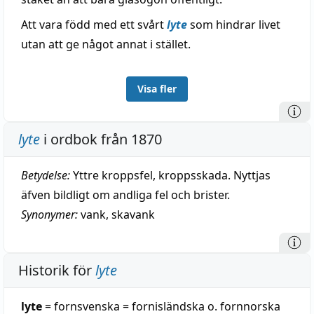
Att vara född med ett svårt
lyte
som hindrar livet
utan att ge något annat i stället.
Visa fler
lyte
i ordbok från 1870
Betydelse:
Yttre kroppsfel, kroppsskada. Nyttjas
äfven bildligt om andliga fel och brister.
Synonymer:
vank
,
skavank
Historik för
lyte
lyte
= fornsvenska = fornisländska o. fornnorska