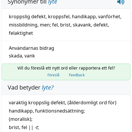
Synonymer till
lyte
kroppslig defekt
, kroppsfel,
handikapp
,
vanförhet
,
missbildning
,
men
;
fel
,
brist
,
skavank
,
defekt
,
felaktighet
Användarnas bidrag
skada
,
vank
Vill du föreslå ett nytt ord eller rapportera ett fel?
Föreslå
Feedback
Vad betyder
lyte
?
varaktig
kroppslig
defekt
, (ålderdomligt ord för)
handikapp
,
funktionsnedsättning
;
(moralisk);
brist
,
fel
||
-
t
;