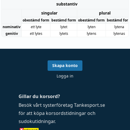
substantiv
singular
plural
obestämd form
bestämd form
obestämd form
bestämd for
nominativ
ett
lyte
lytet
lyten
lytena
genitiv
ett
lytes
lytets
lytens
lytenas
Skapa konto
Logga in
Gillar du korsord?
Besök vårt systerföretag
Tankesport.se
för att köpa
korsordstidningar
och
sudokutidningar
.