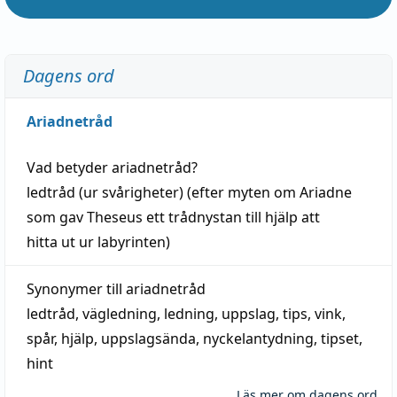
Dagens ord
Ariadnetråd
Vad betyder
ariadnetråd
?
ledtråd
(ur svårigheter) (efter myten om Ariadne
som gav Theseus ett trådnystan till
hjälp
att
hitta
ut ur labyrinten)
Synonymer till
ariadnetråd
ledtråd
,
vägledning
,
ledning
,
uppslag
,
tips
,
vink
,
spår
,
hjälp
,
uppslagsända
, nyckelantydning,
tipset
,
hint
Läs mer om dagens ord