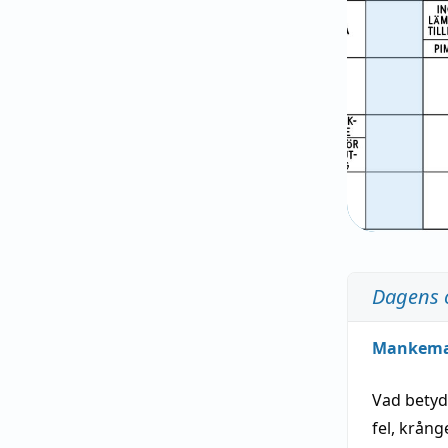
Dagens 
Mankem
Vad bety
fel
,
krång