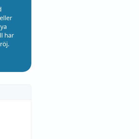
d
eller
nya
l har
röj.