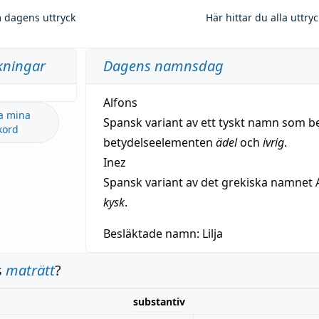
 dagens uttryck
Här hittar du alla uttry
kningar
Dagens namnsdag
Alfons
a mina
Spansk variant av ett tyskt namn som b
kord
betydelseelementen
ädel
och
ivrig
.
Inez
Spansk variant av det grekiska namnet 
kysk
.
Besläktade namn:
Lilja
s
maträtt
?
substantiv