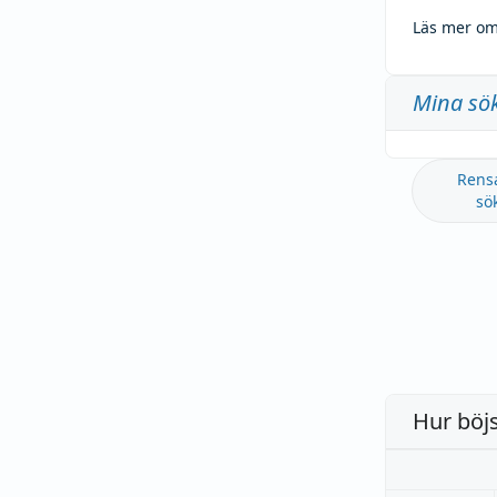
Läs mer om
Mina sö
Rens
sö
Hur böj