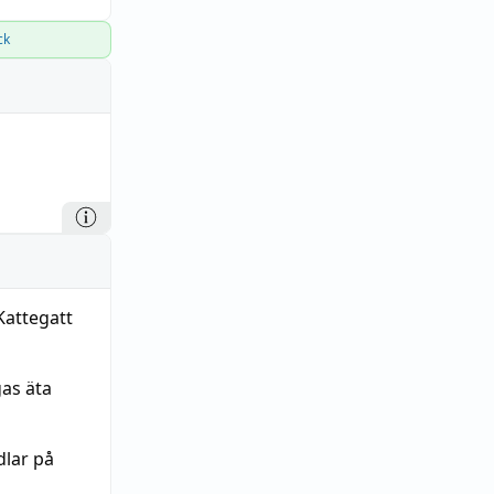
ck
 Kattegatt
gas äta
dlar på