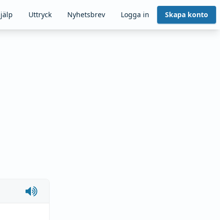
jälp
Uttryck
Nyhetsbrev
Logga in
Skapa konto