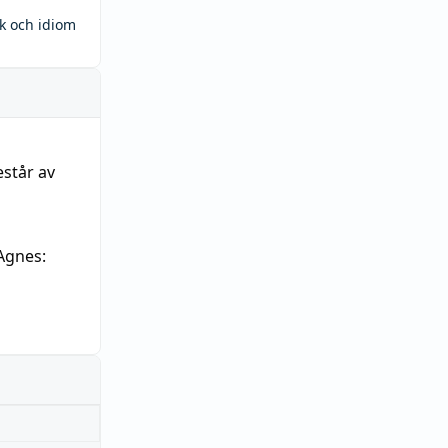
ck och idiom
estår av
Agnes: