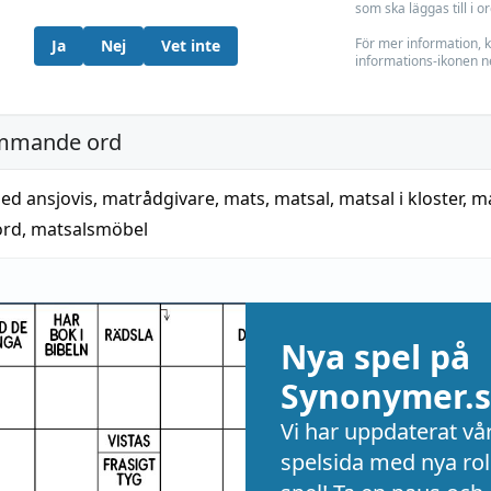
som ska läggas till i o
För mer information, k
Ja
Nej
Vet inte
informations-ikonen n
mmande ord
ed ansjovis
,
matrådgivare
,
mats
,
matsal
,
matsal i kloster
,
ma
ord
,
matsalsmöbel
Nya spel på
Synonymer.s
Vi har uppdaterat vå
spelsida med nya rol