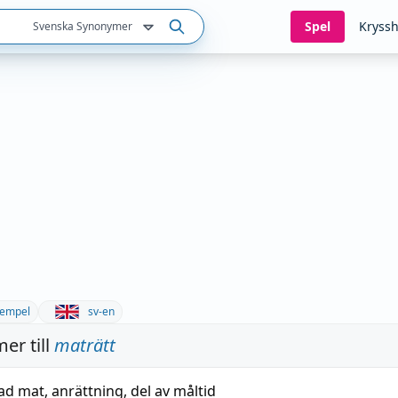
Spel
Kryssh
Svenska Synonymer
empel
sv-en
er till
maträtt
gad mat
,
anrättning
,
del av måltid