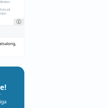
rdboken.
licka på
edan.
tsalong
,
e!
r
iga