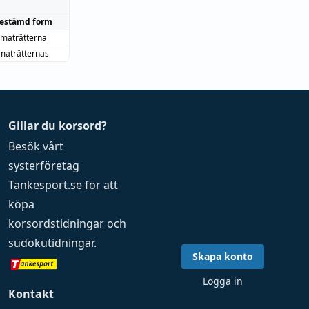
estämd form
maträtterna
maträtternas
Gillar du korsord?
Besök vårt
systerföretag
Tankesport.se
för att
köpa
korsordstidningar
och
sudokutidningar
.
Skapa konto
Logga in
Kontakt