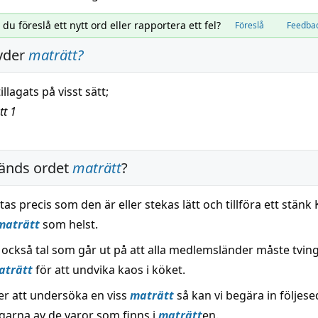
l du föreslå ett nytt ord eller rapportera ett fel?
Föreslå
Feedba
yder
maträtt
?
llagats på visst
sätt
;
tt
1
änds ordet
maträtt
?
as precis som den är eller stekas lätt och tillföra ett stänk
maträtt
som helst.
r också tal som går ut på att alla medlemsländer måste tvin
aträtt
för att undvika kaos i köket.
jer att undersöka en viss
maträtt
så kan vi begära in följese
ngarna av de varor som finns i
maträtt
en.