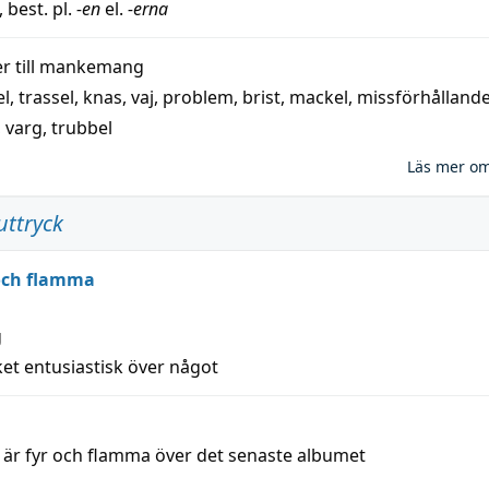
, best. pl.
-en
el.
-erna
 till
mankemang
el
,
trassel
,
knas
,
vaj
,
problem
,
brist
,
mackel
,
missförhålland
,
varg
,
trubbel
Läs mer o
uttryck
 och flamma
g
et entusiastisk över något
a är fyr och flamma över det senaste albumet