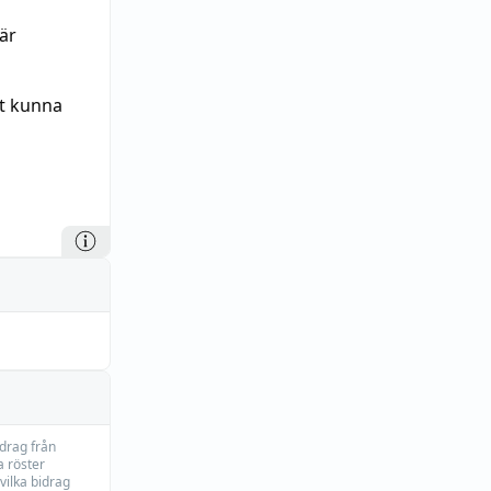
är
t kunna
idrag från
 röster
vilka bidrag