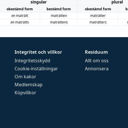
singular
plural
obestämd form
bestämd form
obestämd form
b
en
maträtt
maträtten
maträtter
en
maträtts
maträttens
maträtters
Integritet och villkor
Residuum
Integritetsskydd
Allt om oss
Cookie-inställningar
Annonsera
Om kakor
Medlemskap
Köpvillkor