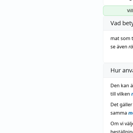
Vil
Vad bet
mat
som ti
se även
rä
Hur anv
Den kan ät
till vilken
Det gälle
samma
m
Om vi väl
beställni