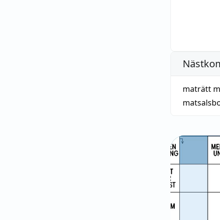
Nästko
maträtt m
matsalsb