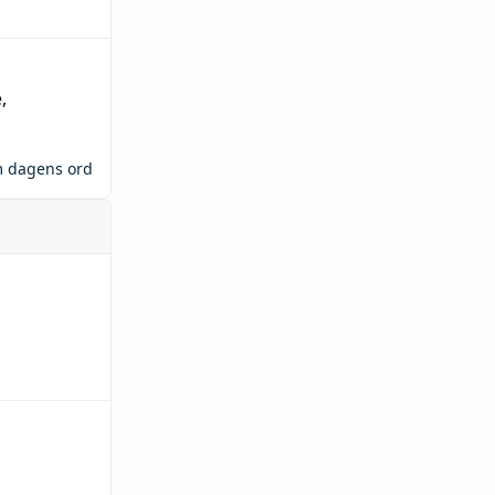
e
,
m dagens ord