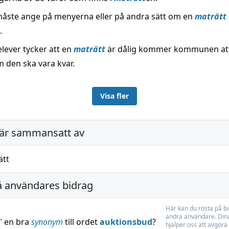
åste ange på menyerna eller på andra sätt om en
maträtt
.
lever tycker att en
maträtt
är dålig kommer kommunen at
m den ska vara kvar.
Visa fler
är sammansatt av
ätt
å användares bidrag
Här kan du rösta på b
andra användare. Dina
”
en bra
synonym
till ordet
auktionsbud
?
hjälper oss att avgöra 