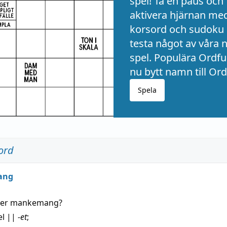
spel! Ta en paus och
aktivera hjärnan me
korsord och sudoku 
testa något av våra 
spel. Populära Ordful
nu bytt namn till Ord
Spela
ord
ang
der
mankemang
?
el
||
-et
;