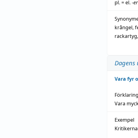
pl. = el.
-er
Synonymer
krångel
,
f
rackartyg
Dagens 
Vara fyr
Förklarin
Vara myck
Exempel
Kritikern