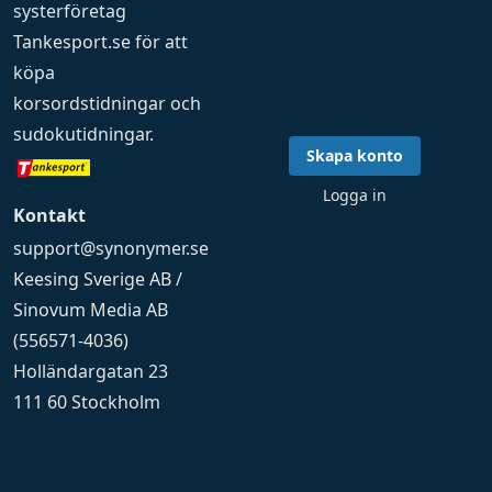
systerföretag
Tankesport.se
för att
köpa
korsordstidningar
och
sudokutidningar
.
Skapa konto
Logga in
Kontakt
support@synonymer.se
Keesing Sverige AB /
Sinovum Media AB
(556571-4036)
Holländargatan 23
111 60 Stockholm