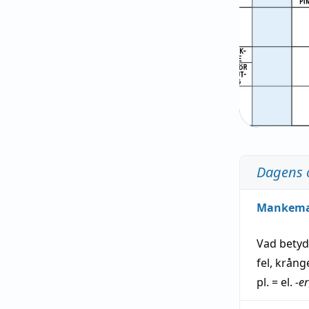
Dagens 
Mankem
Vad bety
fel
,
krång
pl. = el.
-er