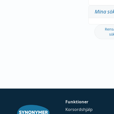
Mina sö
Rens
sö
Funktioner
Korsordshjälp