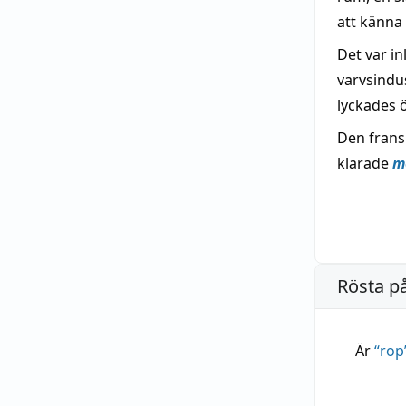
att känna
Det var i
varvsindus
lyckades 
Den frans
klarade
m
Rösta p
Är
“
rop