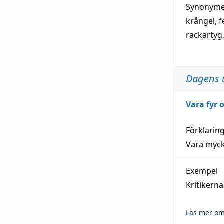
Synonymer
krångel
,
f
rackartyg
Dagens 
Vara fyr
Förklarin
Vara myck
Exempel
Kritikern
Läs mer om