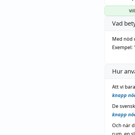
Vil
Vad bet
Med nöd 
Exempel:
Hur anv
Att vi bar
knapp nö
De svensk
knapp nö
Och när d
rum, en s