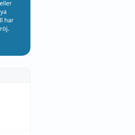
eller
nya
l har
röj.