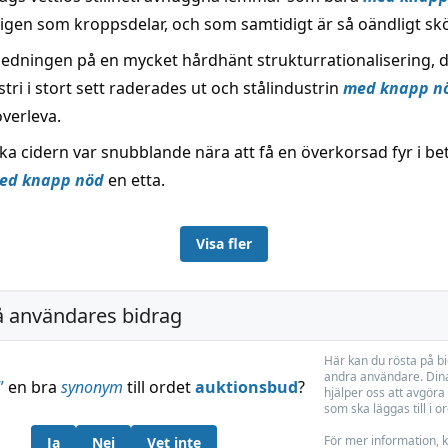
 igen som kroppsdelar, och som samtidigt är så oändligt sk
nledningen på en mycket hårdhänt strukturrationalisering, 
tri i stort sett raderades ut och stålindustrin
med knapp n
överleva.
ka cidern var snubblande nära att få en överkorsad fyr i b
ed knapp nöd
en etta.
Visa fler
å användares bidrag
Här kan du rösta på b
andra användare. Dina
”
en bra
synonym
till ordet
auktionsbud
?
hjälper oss att avgöra 
som ska läggas till i o
För mer information, k
Ja
Nej
Vet inte