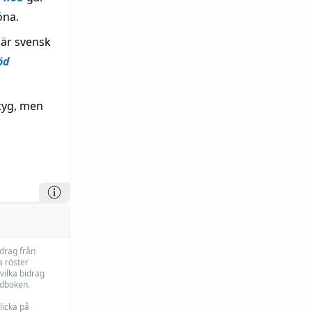
öna.
där svensk
öd
etyg, men
idrag från
 röster
vilka bidrag
rdboken.
licka på