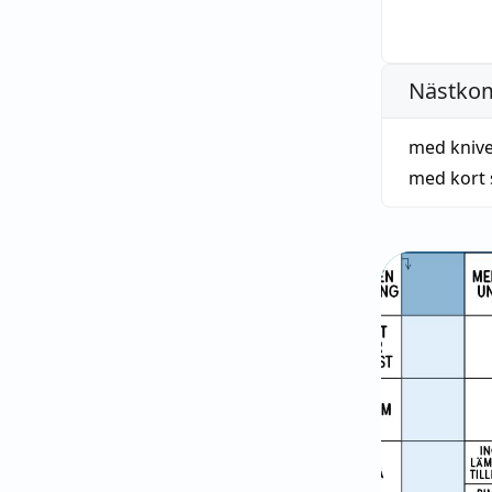
Nästko
med knive
med kort 