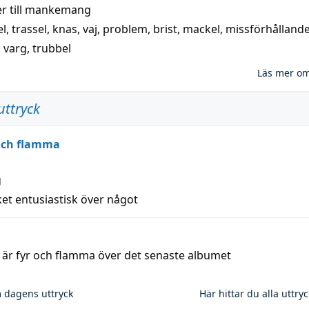
 till
mankemang
el
,
trassel
,
knas
,
vaj
,
problem
,
brist
,
mackel
,
missförhålland
,
varg
,
trubbel
Läs mer o
uttryck
 och flamma
g
et entusiastisk över något
a är fyr och flamma över det senaste albumet
 dagens uttryck
Här hittar du alla uttry