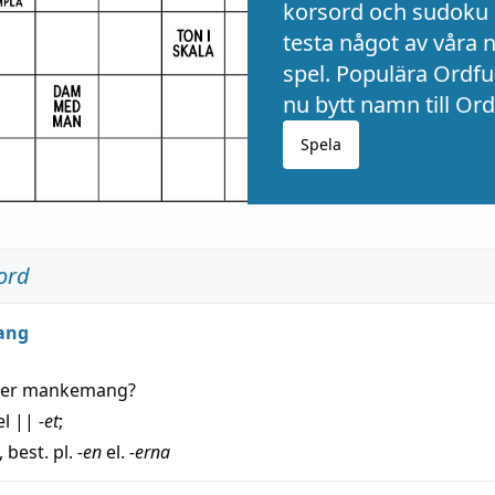
korsord och sudoku 
testa något av våra 
spel. Populära Ordful
nu bytt namn till Ord
Spela
ord
ang
der
mankemang
?
el
||
-et
;
, best. pl.
-en
el.
-erna