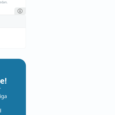
edan.
e!
r
iga
d