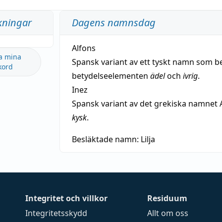
kningar
Dagens namnsdag
Alfons
a mina
Spansk variant av ett tyskt namn som b
kord
betydelseelementen
ädel
och
ivrig
.
Inez
Spansk variant av det grekiska namnet 
kysk
.
Besläktade namn:
Lilja
Integritet och villkor
Residuum
Integritetsskydd
Allt om oss