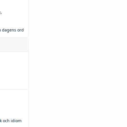
e
,
m dagens ord
ck och idiom