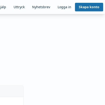
jälp
Uttryck
Nyhetsbrev
Logga in
Skapa konto