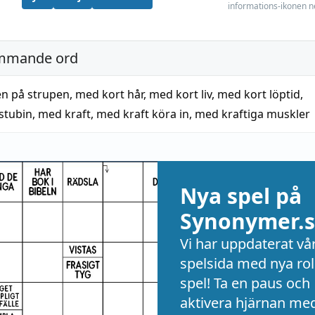
informations-ikonen n
mmande ord
n på strupen
,
med kort hår
,
med kort liv
,
med kort löptid
,
stubin
,
med kraft
,
med kraft köra in
,
med kraftiga muskler
Nya spel på
Synonymer.s
Vi har uppdaterat vå
spelsida med nya rol
spel! Ta en paus och
aktivera hjärnan me