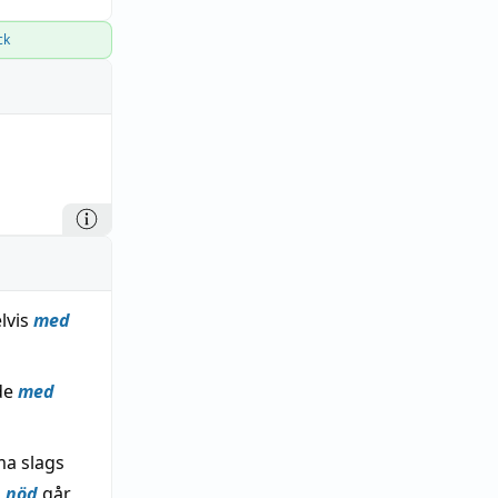
ck
elvis
med
nde
med
ma slags
 nöd
går