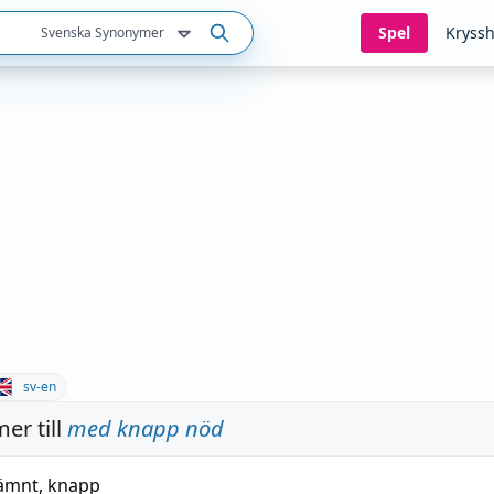
Spel
Kryssh
Svenska Synonymer
sv-en
er till
med knapp nöd
jämnt
,
knapp