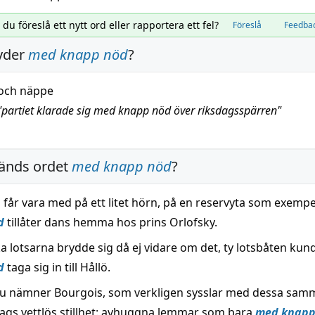
l du föreslå ett nytt ord eller rapportera ett fel?
Föreslå
Feedba
yder
med knapp nöd
?
och näppe
"
partiet klarade sig med knapp nöd över riksdagsspärren
"
änds ordet
med knapp nöd
?
a får vara med på ett litet hörn, på en reservyta som exemp
d
tillåter dans hemma hos prins Orlofsky.
a lotsarna brydde sig då ej vidare om det, ty lotsbåten ku
d
taga sig in till Hållö.
u nämner Bourgois, som verkligen sysslar med dessa sam
lags vettlös stillhet: avhuggna lemmar som bara
med knapp