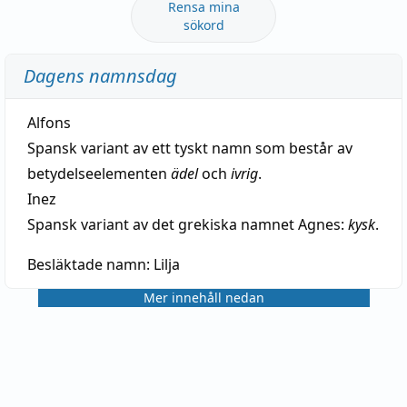
Rensa mina
sökord
Dagens namnsdag
Alfons
Spansk variant av ett tyskt namn som består av
betydelseelementen
ädel
och
ivrig
.
Inez
Spansk variant av det grekiska namnet Agnes:
kysk
.
Besläktade namn:
Lilja
Mer innehåll nedan