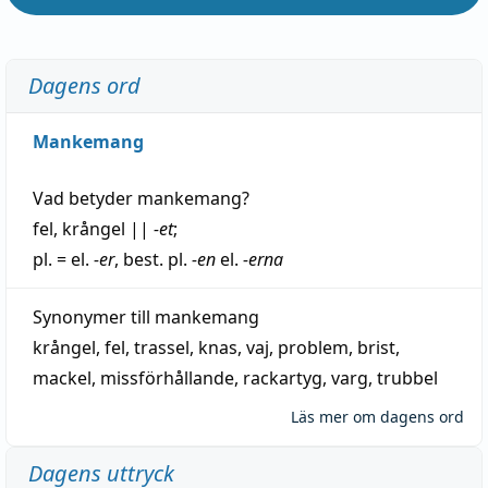
Dagens ord
Mankemang
Vad betyder
mankemang
?
fel
,
krångel
||
-et
;
pl. = el.
-er
, best. pl.
-en
el.
-erna
Synonymer till
mankemang
krångel
,
fel
,
trassel
,
knas
,
vaj
,
problem
,
brist
,
mackel
,
missförhållande
,
rackartyg
,
varg
,
trubbel
Läs mer om dagens ord
Dagens uttryck