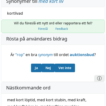
Synonymer till
med kort liv
kortlivad
Vill du föreslå ett nytt ord eller rapportera ett fel?
Föreslå
Feedback
Rösta på användares bidrag
Är
“
rop
”
en bra
synonym
till ordet
auktionsbud
?
Ja
Nej
Vet inte
Nästkommande ord
med kort löptid
,
med kort stubin
,
med kraft
,