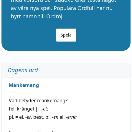
av våra nya spel. Populära Ordfull har nu
bytt namn till Ordröj.
Spela
Dagens ord
Mankemang
Vad betyder
mankemang
?
fel
,
krångel
||
-et
;
pl. = el.
-er
, best. pl.
-en
el.
-erna