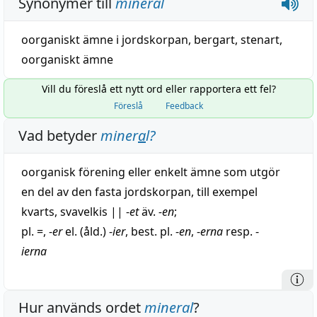
Synonymer till
mineral
oorganiskt ämne i jordskorpan
,
bergart
,
stenart
,
oorganiskt ämne
Vill du föreslå ett nytt ord eller rapportera ett fel?
Föreslå
Feedback
Vad betyder
miner
a
l
?
oorganisk
förening
eller
enkelt
ämne
som
utgör
en del av den
fasta
jordskorpan, till exempel
kvarts
,
svavelkis
||
-
et
äv.
-en
;
pl. =, -
er
el. (åld.) -
ier
, best. pl. -
en
, -
erna
resp. -
ierna
Hur används ordet
mineral
?