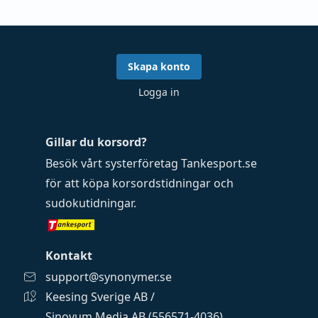
Skapa konto
Logga in
Gillar du korsord?
Besök vårt systerföretag
Tankesport.se
för att köpa
korsordstidningar
och
sudokutidningar
.
Kontakt
support@synonymer.se
Keesing Sverige AB /
Sinovum Media AB (556571-4036)