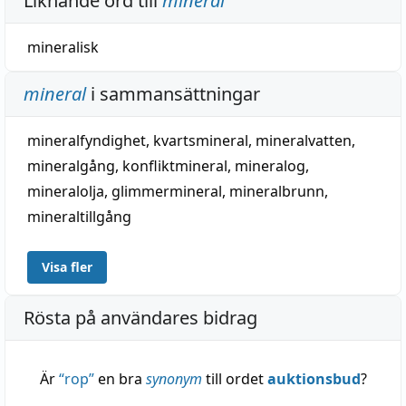
Liknande ord till
mineral
mineralisk
mineral
i sammansättningar
mineralfyndighet
,
kvartsmineral
,
mineralvatten
,
mineralgång
,
konfliktmineral
,
mineralog
,
mineralolja
,
glimmermineral
,
mineralbrunn
,
mineraltillgång
Visa fler
Rösta på användares bidrag
Är
“
rop
”
en bra
synonym
till ordet
auktionsbud
?