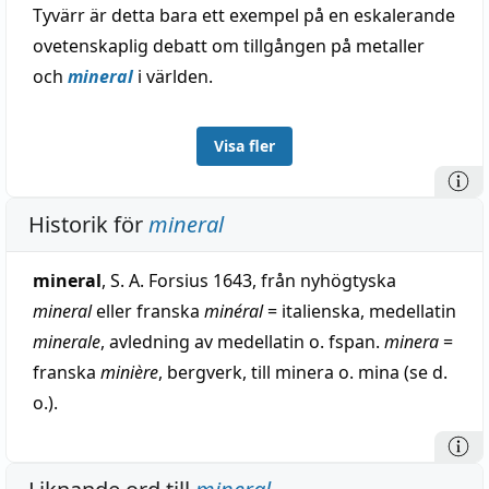
Tyvärr är detta bara ett exempel på en eskalerande
ovetenskaplig debatt om tillgången på metaller
och
mineral
i världen.
Visa fler
Historik för
mineral
mineral
, S. A. Forsius 1643, från nyhögtyska
mineral
eller franska
minéral
= italienska, medellatin
minerale
, avledning av medellatin o. fspan.
minera
=
franska
minière
, bergverk, till minera o. mina (se d.
o.).