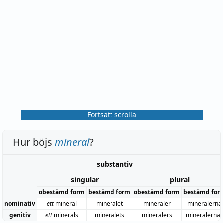
Fortsätt scrolla
Hur böjs
mineral
?
substantiv
singular
plural
obestämd form
bestämd form
obestämd form
bestämd for
nominativ
ett
mineral
mineralet
mineraler
mineralerna
genitiv
ett
minerals
mineralets
mineralers
mineralernas