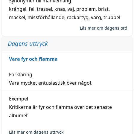
Synonymer till
mankemang
krångel
,
fel
,
trassel
,
knas
,
vaj
,
problem
,
brist
,
mackel
,
missförhållande
,
rackartyg
,
varg
,
trubbel
Läs mer om dagens ord
Dagens uttryck
Vara fyr och flamma
Förklaring
Vara mycket entusiastisk över något
Exempel
Kritikerna är fyr och flamma över det senaste
albumet
Läs mer om dagens uttryck