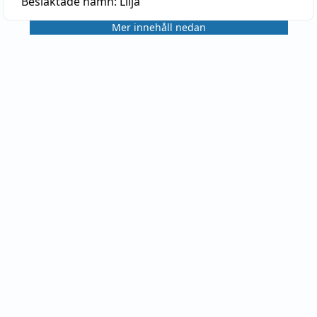
Besläktade namn:
Lilja
Mer innehåll nedan