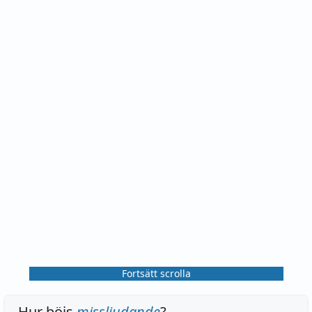
Fortsätt scrolla
Hur böjs
missljudande
?