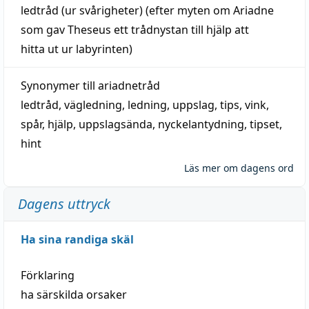
ledtråd
(ur svårigheter) (efter myten om Ariadne
som gav Theseus ett trådnystan till
hjälp
att
hitta
ut ur labyrinten)
Synonymer till
ariadnetråd
ledtråd
,
vägledning
,
ledning
,
uppslag
,
tips
,
vink
,
spår
,
hjälp
,
uppslagsända
, nyckelantydning,
tipset
,
hint
Läs mer om dagens ord
Dagens uttryck
Ha sina randiga skäl
Förklaring
ha särskilda orsaker