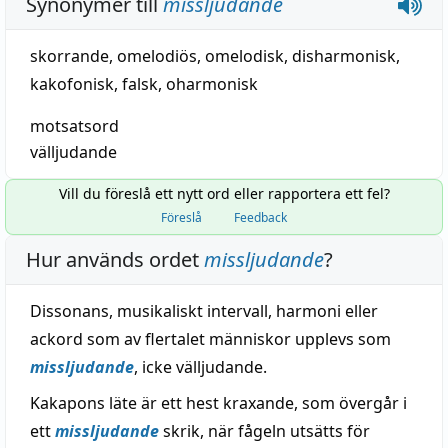
Synonymer till
missljudande
skorrande
,
omelodiös
,
omelodisk
,
disharmonisk
,
kakofonisk
,
falsk
,
oharmonisk
motsatsord
välljudande
Vill du föreslå ett nytt ord eller rapportera ett fel?
Föreslå
Feedback
Hur används ordet
missljudande
?
Dissonans, musikaliskt intervall, harmoni eller
ackord som av flertalet människor upplevs som
missljudande
, icke välljudande.
Kakapons läte är ett hest kraxande, som övergår i
ett
missljudande
skrik, när fågeln utsätts för