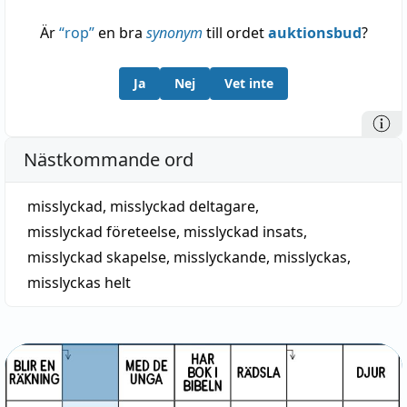
Är
“
rop
”
en bra
synonym
till ordet
auktionsbud
?
Ja
Nej
Vet inte
Nästkommande ord
misslyckad
,
misslyckad deltagare
,
misslyckad företeelse
,
misslyckad insats
,
misslyckad skapelse
,
misslyckande
,
misslyckas
,
misslyckas helt