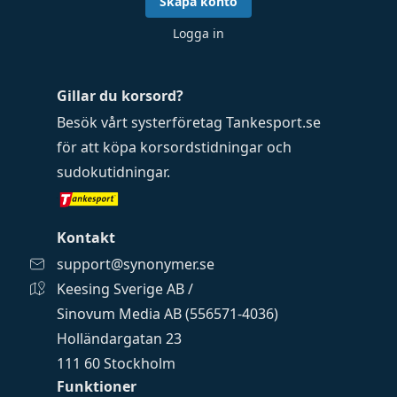
Skapa konto
Logga in
Gillar du korsord?
Besök vårt systerföretag
Tankesport.se
för att köpa
korsordstidningar
och
sudokutidningar
.
Kontakt
support@synonymer.se
Keesing Sverige AB /
Sinovum Media AB (556571-4036)
Holländargatan 23
111 60 Stockholm
Funktioner