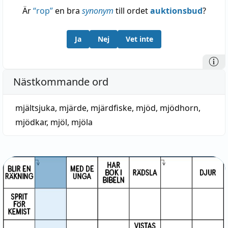
Är
“
rop
”
en bra
synonym
till ordet
auktionsbud
?
Ja
Nej
Vet inte
Nästkommande ord
mjältsjuka
,
mjärde
,
mjärdfiske
,
mjöd
,
mjödhorn
,
mjödkar
,
mjöl
,
mjöla