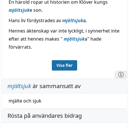
En härold ropar ut historien om Klöver kungs
mjältsjuk
e son.
Hans liv fördystrades av
mjältsjuk
a.
Hennes äktenskap var inte lyckligt, i synnerhet inte
efter att hennes makes "
mjältsjuk
a" hade
förvärrats.
Visa fler
mjältsjuk
är sammansatt av
mjälte
och
sjuk
Rösta på användares bidrag