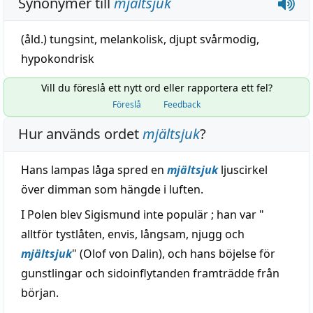
Synonymer till
mjältsjuk
(åld.)
tungsint
,
melankolisk
,
djupt svårmodig
,
hypokondrisk
Vill du föreslå ett nytt ord eller rapportera ett fel?
Föreslå
Feedback
Hur används ordet
mjältsjuk
?
Hans lampas låga spred en
mjältsjuk
ljuscirkel
över dimman som hängde i luften.
I Polen blev Sigismund inte populär ; han var "
alltför tystlåten, envis, långsam, njugg och
mjältsjuk
" (Olof von Dalin), och hans böjelse för
gunstlingar och sidoinflytanden framträdde från
början.