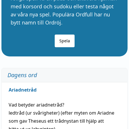
med korsord och sudoku eller testa något
av våra nya spel. Populära Ordfull har nu
bytt namn till Ordröj.
Spela
Dagens ord
Ariadnetråd
Vad betyder
ariadnetråd
?
ledtråd
(ur svårigheter) (efter myten om Ariadne
som gav Theseus ett trådnystan till
hjälp
att
hitta
ut ur labyrinten)