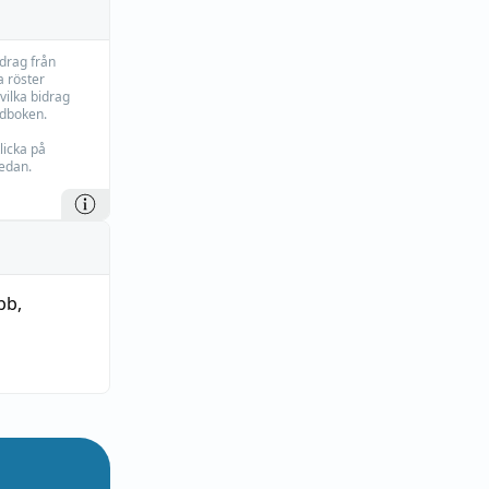
idrag från
 röster
vilka bidrag
rdboken.
licka på
edan.
bb
,