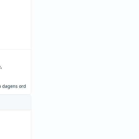
e
,
m dagens ord