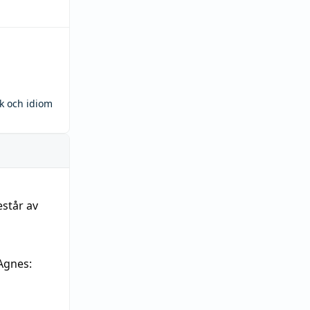
ck och idiom
estår av
Agnes: