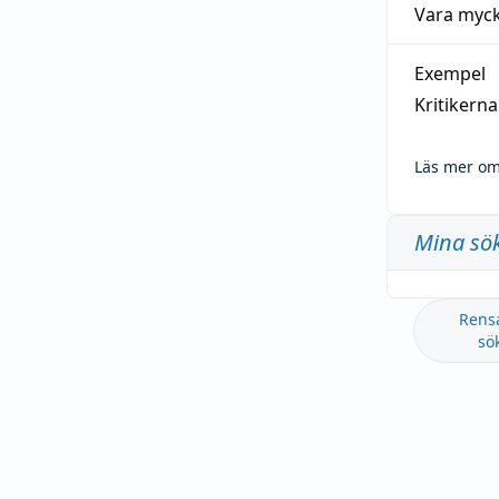
Vara myck
Exempel
Kritikern
Läs mer om
Mina sö
Rens
sö