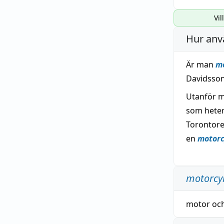
Vil
Hur anv
Är man
mo
Davidsson
Utanför m
som heter
Torontore
en
motorc
motorcyk
motor
oc