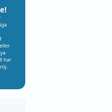
e!
r
iga
d
eller
nya
l har
röj.