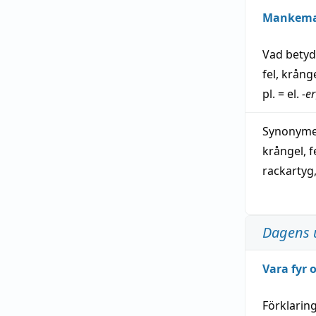
Mankem
Vad bety
fel
,
krång
pl. = el.
-er
Synonymer
krångel
,
f
rackartyg
Dagens 
Vara fyr
Förklarin