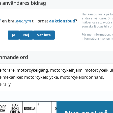
å användares bidrag
Här kan du rösta på b
andra användare. Dina
”
en bra
synonym
till ordet
auktionsbud
?
hjälper oss att avgöra 
som ska läggas till i o
För mer information, k
Ja
Nej
Vet inte
informations-ikonen n
mmande ord
lförare
,
motorcykelgäng
,
motorcykelhjälm
,
motorcykelklu
elmekaniker
,
motorcykelolycka
,
motorcykelordonnans
,
lrally