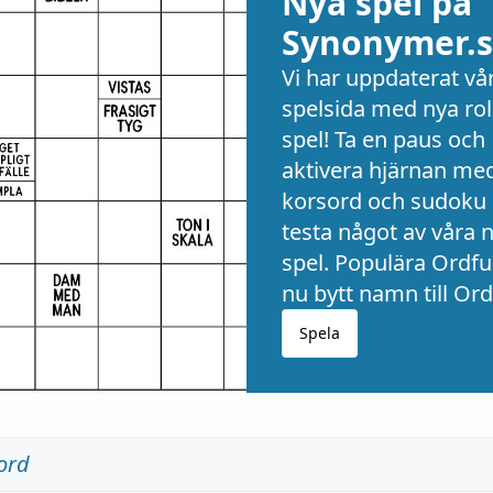
Nya spel på
Synonymer.s
Vi har uppdaterat vå
spelsida med nya rol
spel! Ta en paus och
aktivera hjärnan me
korsord och sudoku 
testa något av våra 
spel. Populära Ordful
nu bytt namn till Ord
Spela
ord