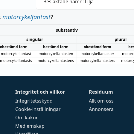
Besläktade namn:
Lilja
s
motorcykelfantast
?
substantiv
singular
plural
obestämd form
bestämd form
obestämd form
be
motorcykelfantast
motorcykelfantasten
motorcykelfantaster
motorc
motorcykelfantasts
motorcykelfantastens
motorcykelfantasters
motorcy
Integritet och villkor
Residuum
Integritetsskydd
Allt om oss
Cookie-inställningar
Annonsera
Om kakor
Medlemskap