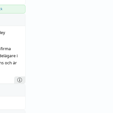
ck
ley
sfirma
elägare i
ns och är