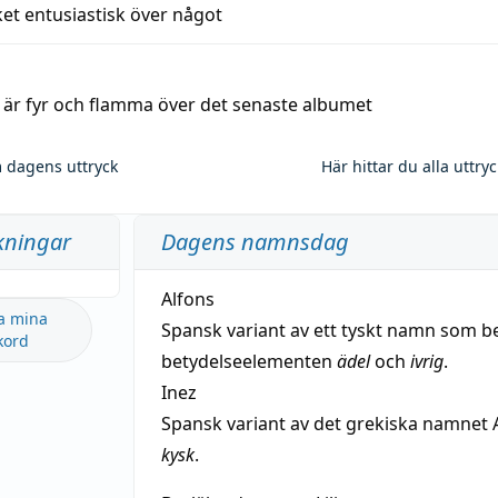
et entusiastisk över något
a är fyr och flamma över det senaste albumet
 dagens uttryck
Här hittar du alla uttry
kningar
Dagens namnsdag
Alfons
a mina
Spansk variant av ett tyskt namn som b
kord
betydelseelementen
ädel
och
ivrig
.
Inez
Spansk variant av det grekiska namnet 
kysk
.