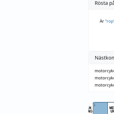
Rösta p
Är
“
rop
Nästko
motorcyke
motorcyk
motorcyke