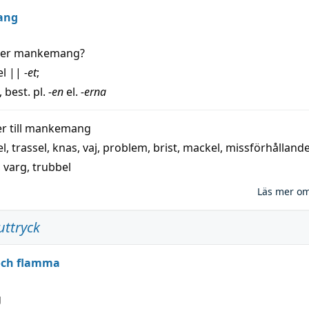
ang
der
mankemang
?
el
||
-et
;
, best. pl.
-en
el.
-erna
 till
mankemang
el
,
trassel
,
knas
,
vaj
,
problem
,
brist
,
mackel
,
missförhålland
,
varg
,
trubbel
Läs mer o
uttryck
 och flamma
g