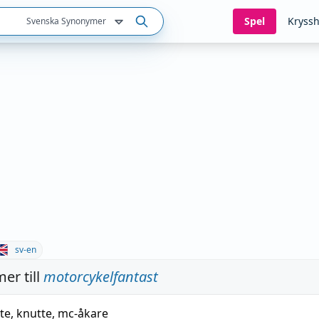
Spel
Kryssh
Svenska Synonymer
sv-en
er till
motorcykelfantast
te
,
knutte
,
mc-åkare