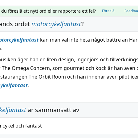
l du föreslå ett nytt ord eller rapportera ett fel?
Föreslå
Feedba
änds ordet
motorcykelfantast
?
torcykelfantast
kan man väl inte heta något bättre än Har
.
usiken äger han en liten design, ingenjörs-och tillverkning
 The Omega Concern, som gourmet och kock är han även d
staurangen The Orbit Room och han innehar även pilotlice
ykelfantast
.
elfantast
är sammansatt av
h
cykel
och
fantast