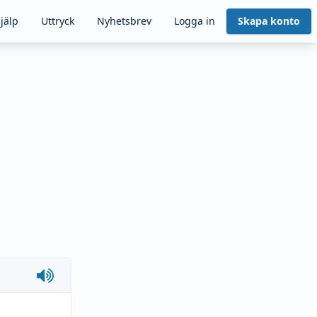
jälp
Uttryck
Nyhetsbrev
Logga in
Skapa konto