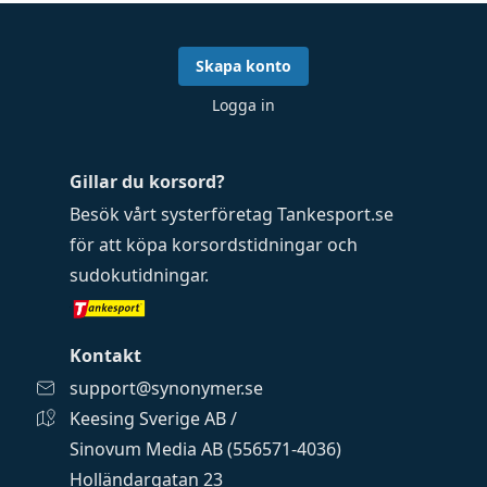
Skapa konto
Logga in
Gillar du korsord?
Besök vårt systerföretag
Tankesport.se
för att köpa
korsordstidningar
och
sudokutidningar
.
Kontakt
support@synonymer.se
Keesing Sverige AB /
Sinovum Media AB (556571-4036)
Holländargatan 23