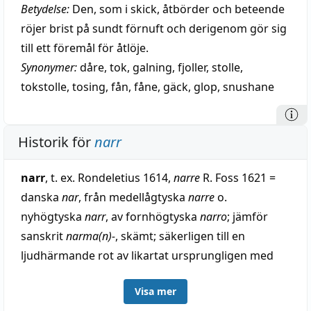
Betydelse:
Den, som i skick, åtbörder och beteende
röjer brist på sundt förnuft och derigenom gör sig
till ett föremål för åtlöje.
Synonymer:
dåre
,
tok
,
galning
,
fjoller
,
stolle
,
tokstolle
,
tosing
,
fån
,
fåne
,
gäck
,
glop
,
snushane
Historik för
narr
narr
, t. ex. Rondeletius 1614,
narre
R. Foss 1621 =
danska
nar
, från medellågtyska
narre
o.
nyhögtyska
narr
, av fornhögtyska
narro
; jämför
sanskrit
narma(n)-
, skämt; säkerligen till en
ljudhärmande rot av likartat ursprungligen med
snurr-
i fornhögtyska
snurrinch
, lustigkurre,
Visa mer
nyhögtyska
schnurre
, lustigt infall med mera