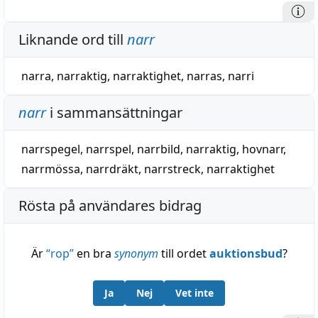
(jämför Persson Wurz. s. 32, dock delvis
annorlunda). — Även ingående i uttryck göra narr
Liknande ord till
narr
av någon, där narr nu uppfattas som abstrakt
(jämför gäck) = danska
gøre nar af
; jämför
narra
,
narraktig
,
narraktighet
,
narras
,
narri
nyhögtyska
einen zum narren haben
. Se följ.
narr
i sammansättningar
narrspegel
,
narrspel
,
narrbild
,
narraktig
,
hovnarr
,
narrmössa
,
narrdräkt
,
narrstreck
,
narraktighet
Rösta på användares bidrag
Är
“
rop
”
en bra
synonym
till ordet
auktionsbud
?
Ja
Nej
Vet inte