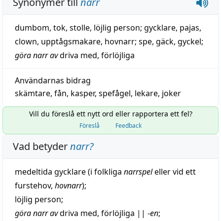
Synonymer till
narr
dumbom
,
tok
,
stolle
,
löjlig person
;
gycklare
,
pajas
,
clown
,
upptågsmakare
,
hovnarr
;
spe
,
gäck
,
gyckel
;
göra narr av
driva med
,
förlöjliga
Användarnas bidrag
skämtare
,
fån
,
kasper
,
spefågel
,
lekare
,
joker
Vill du föreslå ett nytt ord eller rapportera ett fel?
Föreslå
Feedback
Vad betyder
narr
?
medeltida
gycklare
(i folkliga
narrspel
eller vid ett
furstehov,
hovnarr
);
löjlig
person;
göra narr av
driva
med,
förlöjliga
||
-
en
;