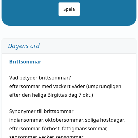
Spela
Dagens ord
Brittsommar
Vad betyder
brittsommar
?
eftersommar
med
vackert
väder
(
ursprungligen
efter den heliga Birgittas
dag
7 okt.)
Synonymer till
brittsommar
indiansommar
,
oktobersommar
,
soliga höstdagar
,
eftersommar
,
förhöst
,
fattigmanssommar
,
sensommar
,
vacker sensommar