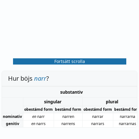
Fortsätt scrolla
Hur böjs
narr
?
substantiv
singular
plural
obestämd form
bestämd form
obestämd form
bestämd for
nominativ
en
narr
narren
narrar
narrarna
genitiv
en
narrs
narrens
narrars
narrarnas