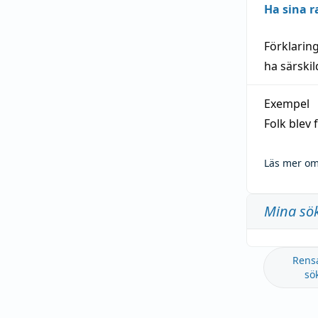
Ha sina r
Förklarin
ha särski
Exempel
Folk blev
Läs mer om
Mina sö
Rens
sö