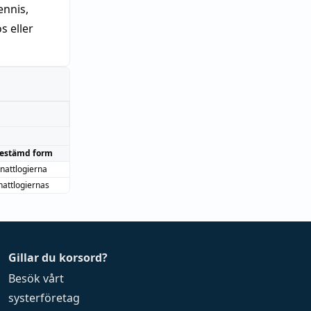
nnis,
 eller
estämd form
nattlogierna
nattlogiernas
Gillar du korsord?
Besök vårt
systerföretag