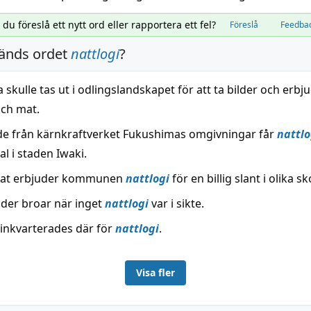
l du föreslå ett nytt ord eller rapportera ett fel?
Föreslå
Feedba
änds ordet
nattlogi
?
skulle tas ut i odlingslandskapet för att ta bilder och erbj
ch mat.
e från kärnkraftverket Fukushimas omgivningar får
nattlo
l i staden Iwaki.
nat erbjuder kommunen
nattlogi
för en billig slant i olika sk
nder broar när inget
nattlogi
var i sikte.
inkvarterades där för
nattlogi
.
Visa fler