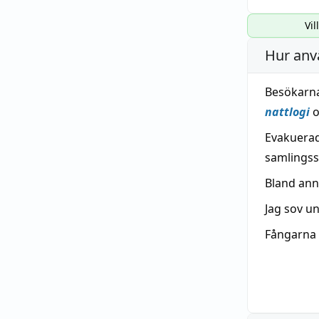
Vil
Hur anv
Besökarna 
nattlogi
o
Evakuerad
samlingssa
Bland an
Jag sov u
Fångarna 