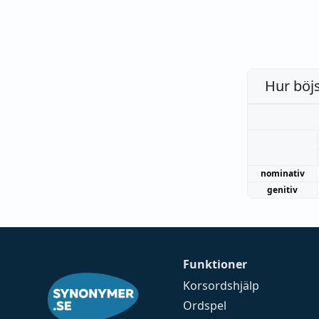
Hur böj
nominativ
genitiv
Funktioner
Korsordshjälp
Ordspel