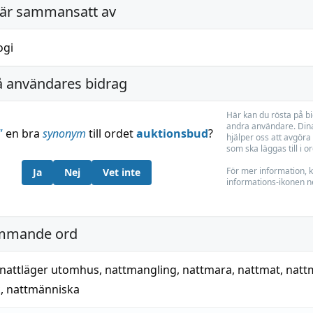
är sammansatt av
ogi
å användares bidrag
Här kan du rösta på b
andra användare. Dina
”
en bra
synonym
till ordet
auktionsbud
?
hjälper oss att avgöra 
som ska läggas till i o
För mer information, k
Ja
Nej
Vet inte
informations-ikonen n
mmande ord
nattläger utomhus
,
nattmangling
,
nattmara
,
nattmat
,
natt
k
,
nattmänniska