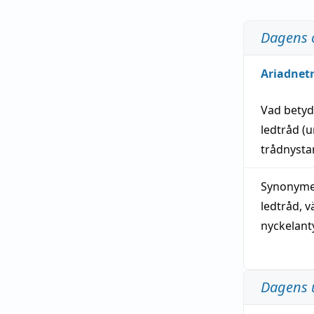
Dagens 
Ariadnet
Vad bety
ledtråd
(u
trådnystan
Synonymer
ledtråd
,
v
nyckelant
Dagens 