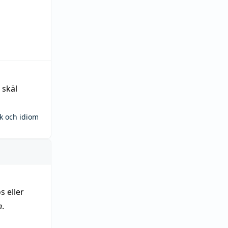
 skäl
ck och idiom
s eller
n
.