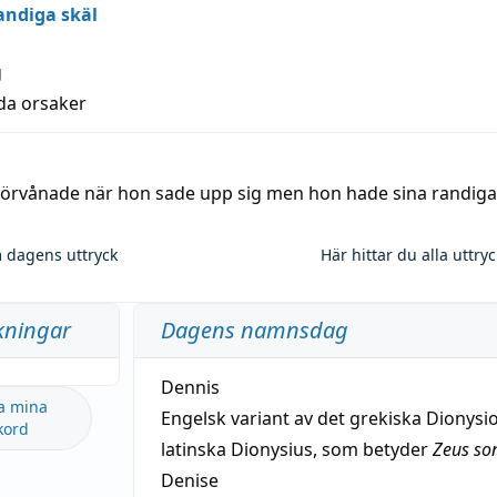
andiga skäl
g
lda orsaker
 förvånade när hon sade upp sig men hon hade sina randiga
 dagens uttryck
Här hittar du alla uttry
kningar
Dagens namnsdag
Dennis
a mina
Engelsk variant av det grekiska Dionysio
kord
latinska Dionysius, som betyder
Zeus so
Denise