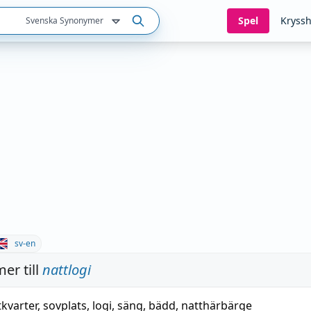
Spel
Kryssh
Svenska Synonymer
sv-en
er till
nattlogi
tkvarter
,
sovplats
,
logi
,
säng
,
bädd
,
natthärbärge