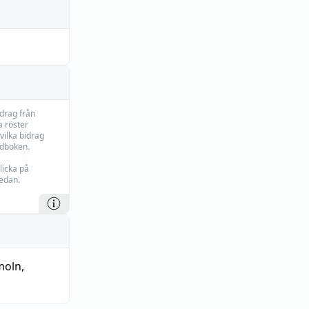
idrag från
 röster
vilka bidrag
rdboken.
licka på
edan.
moln
,