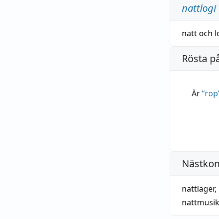
nattlogi
natt
och
l
Rösta p
Är
“
rop
Nästko
nattläger
,
nattmusi