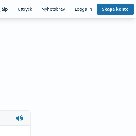
jälp
Uttryck
Nyhetsbrev
Logga in
Skapa konto