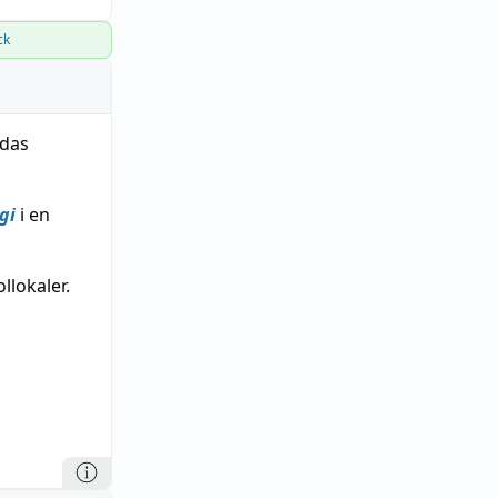
ck
udas
gi
i en
ollokaler.