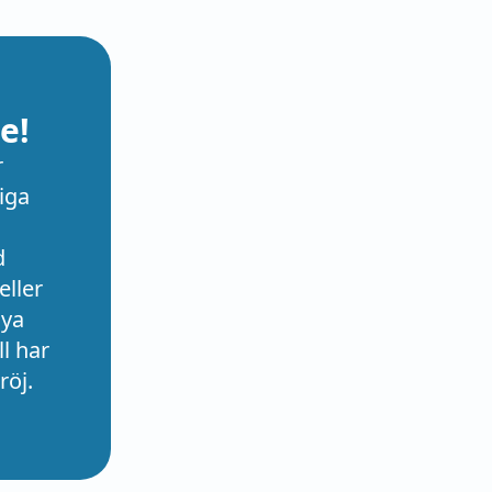
e!
r
iga
d
eller
nya
l har
röj.