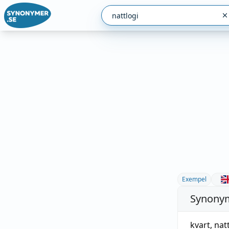
Exempel
Synonym
kvart
,
nat