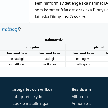
Femininform av det engelska namnet De
som kommer från det grekiska Dionysios
latinska Dionysius:
Zeus son
.
s
nattlogi
?
substantiv
singular
plural
obestämd form
bestämd form
obestämd form
b
en
nattlogi
nattlogin
nattlogier
en
nattlogis
nattlogins
nattlogiers
Integritet och villkor
Residuum
Integritetsskydd
Allt om oss
Cookie-inställningar
Annonsera