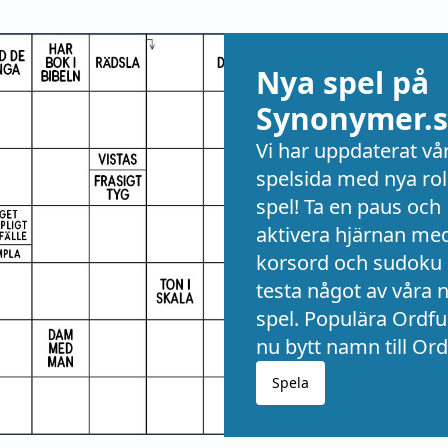
Nya spel på
Synonymer.s
Vi har uppdaterat vå
spelsida med nya rol
spel! Ta en paus och
aktivera hjärnan me
korsord och sudoku 
testa något av våra 
spel. Populära Ordful
nu bytt namn till Ord
Spela