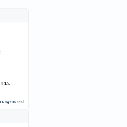
t
ända
,
m dagens ord