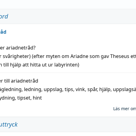
ord
råd
der
ariadnetråd
?
r svårigheter) (efter myten om Ariadne som gav Theseus et
 till
hjälp
att
hitta
ut ur labyrinten)
 till
ariadnetråd
ägledning
,
ledning
,
uppslag
,
tips
,
vink
,
spår
,
hjälp
,
uppslags
ydning,
tipset
,
hint
Läs mer o
uttryck